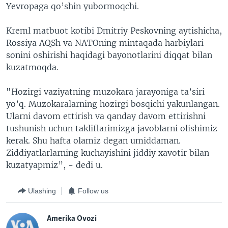
Yevropaga qo’shin yubormoqchi.
Kreml matbuot kotibi Dmitriy Peskovning aytishicha,
Rossiya AQSh va NATOning mintaqada harbiylari
sonini oshirishi haqidagi bayonotlarini diqqat bilan
kuzatmoqda.
"Hozirgi vaziyatning muzokara jarayoniga ta’siri
yo’q. Muzokaralarning hozirgi bosqichi yakunlangan.
Ularni davom ettirish va qanday davom ettirishni
tushunish uchun takliflarimizga javoblarni olishimiz
kerak. Shu hafta olamiz degan umiddaman.
Ziddiyatlarlarning kuchayishini jiddiy xavotir bilan
kuzatyapmiz”, - dedi u.
Ulashing
Follow us
Amerika Ovozi