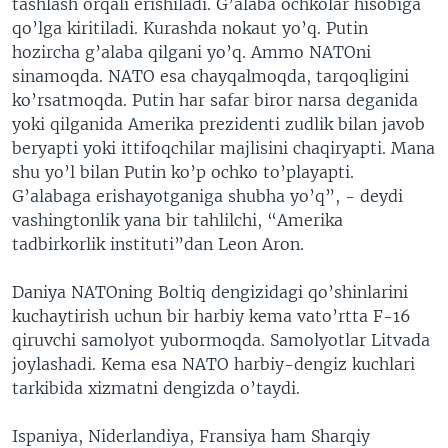
tashlash orqali erishiladi. G’alaba ochkolar hisobiga
qo’lga kiritiladi. Kurashda nokaut yo’q. Putin
hozircha g’alaba qilgani yo’q. Ammo NATOni
sinamoqda. NATO esa chayqalmoqda, tarqoqligini
ko’rsatmoqda. Putin har safar biror narsa deganida
yoki qilganida Amerika prezidenti zudlik bilan javob
beryapti yoki ittifoqchilar majlisini chaqiryapti. Mana
shu yo’l bilan Putin ko’p ochko to’playapti.
G’alabaga erishayotganiga shubha yo’q”, - deydi
vashingtonlik yana bir tahlilchi, “Amerika
tadbirkorlik instituti”dan Leon Aron.
Daniya NATOning Boltiq dengizidagi qo’shinlarini
kuchaytirish uchun bir harbiy kema vato’rtta F-16
qiruvchi samolyot yubormoqda. Samolyotlar Litvada
joylashadi. Kema esa NATO harbiy-dengiz kuchlari
tarkibida xizmatni dengizda o’taydi.
Ispaniya, Niderlandiya, Fransiya ham Sharqiy