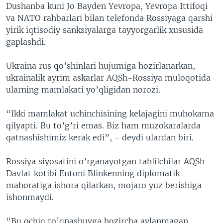
Dushanba kuni Jo Bayden Yevropa, Yevropa Ittifoqi
va NATO rahbarlari bilan telefonda Rossiyaga qarshi
yirik iqtisodiy sanksiyalarga tayyorgarlik xususida
gaplashdi.
Ukraina rus qo’shinlari hujumiga hozirlanarkan,
ukrainalik ayrim askarlar AQSh-Rossiya muloqotida
ularning mamlakati yo’qligidan norozi.
“Ikki mamlakat uchinchisining kelajagini muhokama
qilyapti. Bu to’g’ri emas. Biz ham muzokaralarda
qatnashishimiz kerak edi”, - deydi ulardan biri.
Rossiya siyosatini o’rganayotgan tahlilchilar AQSh
Davlat kotibi Entoni Blinkenning diplomatik
mahoratiga ishora qilarkan, mojaro yuz berishiga
ishonmaydi.
“Bu ochiq to’qnashuvga hozircha aylanmagan