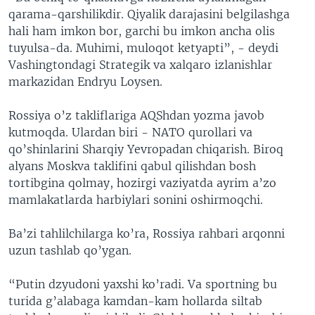
qarama-qarshilikdir. Qiyalik darajasini belgilashga
hali ham imkon bor, garchi bu imkon ancha olis
tuyulsa-da. Muhimi, muloqot ketyapti”, - deydi
Vashingtondagi Strategik va xalqaro izlanishlar
markazidan Endryu Loysen.
Rossiya o’z takliflariga AQShdan yozma javob
kutmoqda. Ulardan biri - NATO qurollari va
qo’shinlarini Sharqiy Yevropadan chiqarish. Biroq
alyans Moskva taklifini qabul qilishdan bosh
tortibgina qolmay, hozirgi vaziyatda ayrim a’zo
mamlakatlarda harbiylari sonini oshirmoqchi.
Ba’zi tahlilchilarga ko’ra, Rossiya rahbari arqonni
uzun tashlab qo’ygan.
“Putin dzyudoni yaxshi ko’radi. Va sportning bu
turida g’alabaga kamdan-kam hollarda siltab