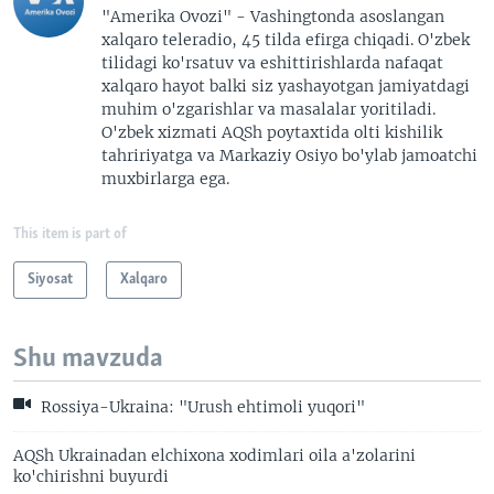
"Amerika Ovozi" - Vashingtonda asoslangan
xalqaro teleradio, 45 tilda efirga chiqadi. O'zbek
tilidagi ko'rsatuv va eshittirishlarda nafaqat
xalqaro hayot balki siz yashayotgan jamiyatdagi
muhim o'zgarishlar va masalalar yoritiladi.
O'zbek xizmati AQSh poytaxtida olti kishilik
tahririyatga va Markaziy Osiyo bo'ylab jamoatchi
muxbirlarga ega.
This item is part of
Siyosat
Xalqaro
Shu mavzuda
Rossiya-Ukraina: "Urush ehtimoli yuqori"
AQSh Ukrainadan elchixona xodimlari oila a'zolarini
ko'chirishni buyurdi