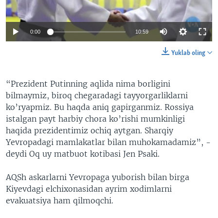
0:00
10:59
Yuklab oling
“Prezident Putinning aqlida nima borligini
bilmaymiz, biroq chegaradagi tayyorgarliklarni
ko’ryapmiz. Bu haqda aniq gapirganmiz. Rossiya
istalgan payt harbiy chora ko’rishi mumkinligi
haqida prezidentimiz ochiq aytgan. Sharqiy
Yevropadagi mamlakatlar bilan muhokamadamiz”, -
deydi Oq uy matbuot kotibasi Jen Psaki.
AQSh askarlarni Yevropaga yuborish bilan birga
Kiyevdagi elchixonasidan ayrim xodimlarni
evakuatsiya ham qilmoqchi.