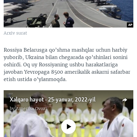
VIDEO
ODNOKLASSNIKI
XABARLAR SURATLARDA
TELEGRAM
TWITTER
Arxiv surat
SOUNDCLOUD
VOA
Rossiya Belarusga qo’shma mashqlar uchun harbiy
yuborib, Ukraina bilan chegarada qo’shinlari sonini
oshirdi. Oq uy Rossiyaning ushbu harakatlariga
javoban Yevropaga 8500 amerikalik askarni safarbar
etish ustida o’ylanmoqda.
Xalqaro hayot - 25-yanvar, 2022-yil
by
Amerika Ovozi
No media source currently available