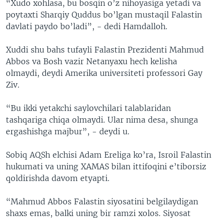
“Xudo xohlasa, bu bosqin o’z nihoyasiga yetadi va
poytaxti Sharqiy Quddus bo’lgan mustaqil Falastin
davlati paydo bo’ladi”, - dedi Hamdalloh.
Xuddi shu bahs tufayli Falastin Prezidenti Mahmud
Abbos va Bosh vazir Netanyaxu hech kelisha
olmaydi, deydi Amerika universiteti professori Gay
Ziv.
“Bu ikki yetakchi saylovchilari talablaridan
tashqariga chiqa olmaydi. Ular nima desa, shunga
ergashishga majbur”, - deydi u.
Sobiq AQSh elchisi Adam Ereliga ko’ra, Isroil Falastin
hukumati va uning XAMAS bilan ittifoqini e’tiborsiz
qoldirishda davom etyapti.
“Mahmud Abbos Falastin siyosatini belgilaydigan
shaxs emas, balki uning bir ramzi xolos. Siyosat