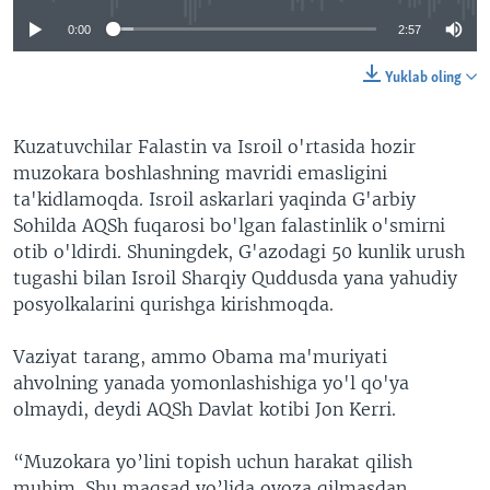
0:00
2:57
Yuklab oling
Kuzatuvchilar Falastin va Isroil o'rtasida hozir
muzokara boshlashning mavridi emasligini
ta'kidlamoqda. Isroil askarlari yaqinda G'arbiy
Sohilda AQSh fuqarosi bo'lgan falastinlik o'smirni
otib o'ldirdi. Shuningdek, G'azodagi 50 kunlik urush
tugashi bilan Isroil Sharqiy Quddusda yana yahudiy
posyolkalarini qurishga kirishmoqda.
Vaziyat tarang, ammo Obama ma'muriyati
ahvolning yanada yomonlashishiga yo'l qo'ya
olmaydi, deydi AQSh Davlat kotibi Jon Kerri.
“Muzokara yo’lini topish uchun harakat qilish
muhim. Shu maqsad yo’lida ovoza qilmasdan