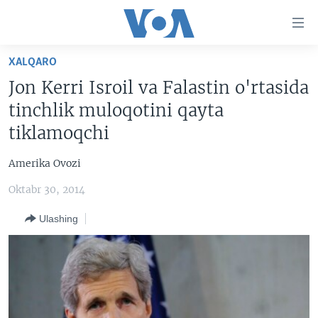
Bosh
sahifaga
boring
Boshiga
XALQARO
qayting
BOSH SAHIFA
Jon Kerri Isroil va Falastin o'rtasida
Qidiruvga
AMERIKA
tinchlik muloqotini qayta
o'ting
MARKAZIY OSIYO
tiklamoqchi
XALQARO
Amerika Ovozi
VATANDOSHLAR
Oktabr 30, 2014
MULTIMEDIA
Ulashing
IJTIMOIY TARMOQLAR
AMERIKA MANZARALARI
INGLIZ TILI DARSLARI
XALQARO HAYOT
FACEBOOK
EDITORIAL
VASHINGTON CHOYXONASI
YOUTUBE
MOBIL-SALOM!
INSTAGRAM
Learning English