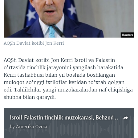
VIDEO
ODNOKLASSNIKI
XABARLAR SURATLARDA
TELEGRAM
TWITTER
SOUNDCLOUD
VOA
AQSh Davlat kotibi Jon Kerri
AQSh Davlat kotibi Jon Kerri Isroil va Falastin
o'rtasida tinchlik jarayonini yangilash harakatida.
Kerri tashabbusi bilan yil boshida boshlangan
muloqot so'nggi ixtiloflar ketidan to'xtab qolgan
edi. Tahlilchilar yangi muzokaralardan naf chiqishiga
shubha bilan qaraydi.
Isroil-Falastin tinchlik muzokarasi, Behzod Muhammadiy
by
Amerika Ovozi
No media source currently available