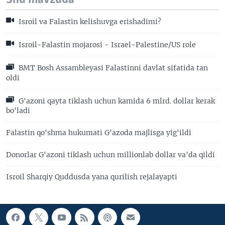
Isroil va Falastin kelishuvga erishadimi?
Isroil-Falastin mojarosi - Israel-Palestine/US role
BMT Bosh Assambleyasi Falastinni davlat sifatida tan
oldi
G'azoni qayta tiklash uchun kamida 6 mlrd. dollar kerak
bo'ladi
Falastin qo'shma hukumati G'azoda majlisga yig'ildi
Donorlar G'azoni tiklash uchun millionlab dollar va'da qildi
Isroil Sharqiy Quddusda yana qurilish rejalayapti