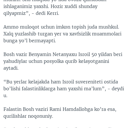
ishlaganimiz yaxshi. Hozir xuddi shunday
qilyapmiz”, - dedi Kerri.
Ammo muloqot uchun imkon topish juda mushkul.
Xalq yuzlashib turgan yer va xavfsizlik muammolari
bunga yo’l bermayapti.
Bosh vazir Benyamin Netanyaxu Isroil 50 yildan beri
yahudiylar uchun posyolka qurib kelayotganini
aytadi.
“Bu yerlar kelajakda ham Isroil suvereniteti ostida
bo’lishi falastinliklarga ham yaxshi ma’lum”, - deydi
u.
Falastin Bosh vaziri Rami Hamdallohga ko’ra esa,
qurilishlar noqonuniy.