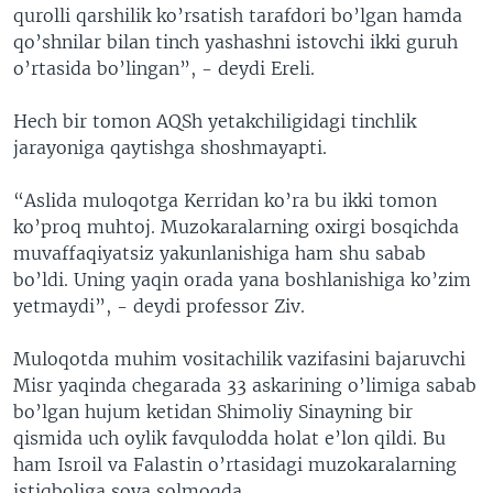
qurolli qarshilik ko’rsatish tarafdori bo’lgan hamda
qo’shnilar bilan tinch yashashni istovchi ikki guruh
o’rtasida bo’lingan”, - deydi Ereli.
Hech bir tomon AQSh yetakchiligidagi tinchlik
jarayoniga qaytishga shoshmayapti.
“Aslida muloqotga Kerridan ko’ra bu ikki tomon
ko’proq muhtoj. Muzokaralarning oxirgi bosqichda
muvaffaqiyatsiz yakunlanishiga ham shu sabab
bo’ldi. Uning yaqin orada yana boshlanishiga ko’zim
yetmaydi”, - deydi professor Ziv.
Muloqotda muhim vositachilik vazifasini bajaruvchi
Misr yaqinda chegarada 33 askarining o’limiga sabab
bo’lgan hujum ketidan Shimoliy Sinayning bir
qismida uch oylik favqulodda holat e’lon qildi. Bu
ham Isroil va Falastin o’rtasidagi muzokaralarning
istiqboliga soya solmoqda.