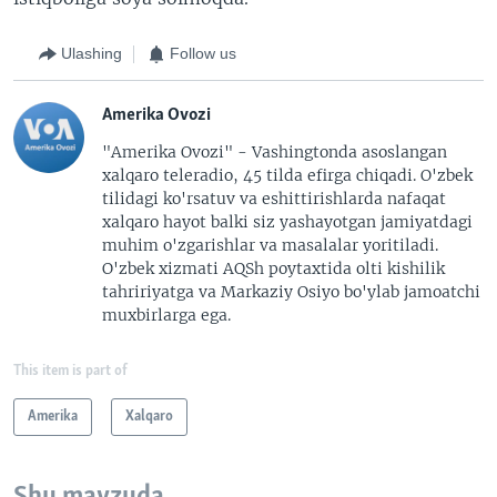
Ulashing
Follow us
Amerika Ovozi
"Amerika Ovozi" - Vashingtonda asoslangan
xalqaro teleradio, 45 tilda efirga chiqadi. O'zbek
tilidagi ko'rsatuv va eshittirishlarda nafaqat
xalqaro hayot balki siz yashayotgan jamiyatdagi
muhim o'zgarishlar va masalalar yoritiladi.
O'zbek xizmati AQSh poytaxtida olti kishilik
tahririyatga va Markaziy Osiyo bo'ylab jamoatchi
muxbirlarga ega.
This item is part of
Amerika
Xalqaro
Shu mavzuda