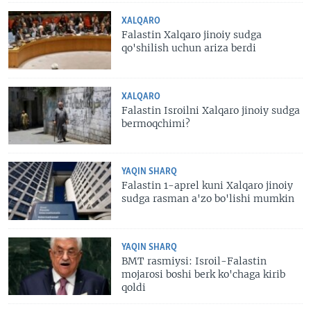
XALQARO
Falastin Xalqaro jinoiy sudga
qo'shilish uchun ariza berdi
XALQARO
Falastin Isroilni Xalqaro jinoiy sudga
bermoqchimi?
YAQIN SHARQ
Falastin 1-aprel kuni Xalqaro jinoiy
sudga rasman a'zo bo'lishi mumkin
YAQIN SHARQ
BMT rasmiysi: Isroil-Falastin
mojarosi boshi berk ko'chaga kirib
qoldi