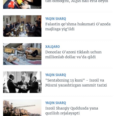
tan olmoqchi, AQSh hali erta deydi
YAQIN SHARQ
Falastin qo'shma hukumati G'azoda
majlisga yig'ildi
XALQARO
Donorlar G'azoni tiklash uchun
millionlab dollar va'da qildi
YAQIN SHARQ
"Sentabrning 13 kuni" - Isroil va
Misrni yarashtirgan sammit tarixi
YAQIN SHARQ
Isroil Sharqiy Quddusda yana
qurilish rejalayapti