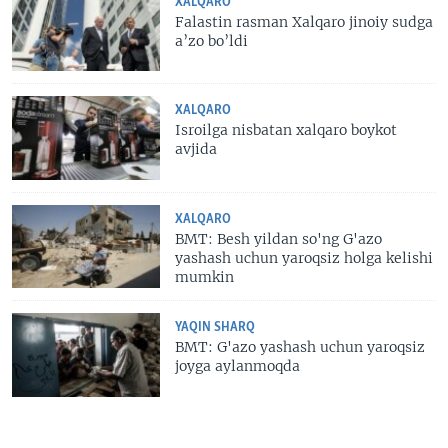
XALQARO
Falastin rasman Xalqaro jinoiy sudga
a’zo bo’ldi
XALQARO
Isroilga nisbatan xalqaro boykot
avjida
XALQARO
BMT: Besh yildan so'ng G'azo
yashash uchun yaroqsiz holga kelishi
mumkin
YAQIN SHARQ
BMT: G'azo yashash uchun yaroqsiz
joyga aylanmoqda