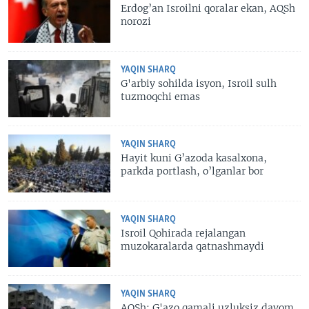
Erdog’an Isroilni qoralar ekan, AQSh
norozi
YAQIN SHARQ
G'arbiy sohilda isyon, Isroil sulh
tuzmoqchi emas
YAQIN SHARQ
Hayit kuni G’azoda kasalxona,
parkda portlash, o’lganlar bor
YAQIN SHARQ
Isroil Qohirada rejalangan
muzokaralarda qatnashmaydi
YAQIN SHARQ
AQSh: G'azo qamali uzluksiz davom