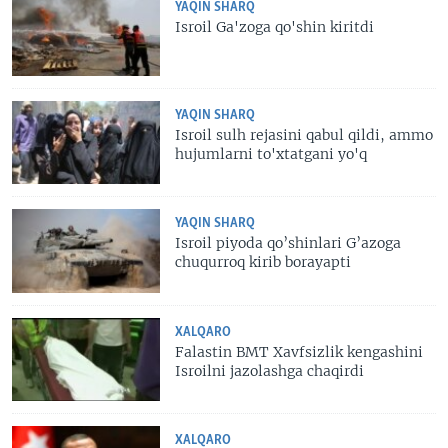
YAQIN SHARQ
Isroil Ga'zoga qo'shin kiritdi
YAQIN SHARQ
Isroil sulh rejasini qabul qildi, ammo
hujumlarni to'xtatgani yo'q
YAQIN SHARQ
Isroil piyoda qo’shinlari G’azoga
chuqurroq kirib borayapti
XALQARO
Falastin BMT Xavfsizlik kengashini
Isroilni jazolashga chaqirdi
XALQARO