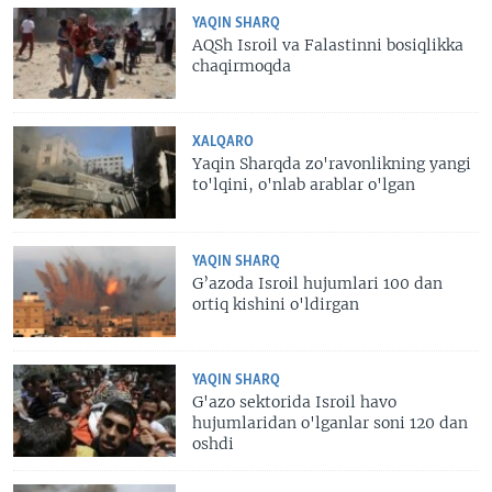
YAQIN SHARQ
AQSh Isroil va Falastinni bosiqlikka
chaqirmoqda
XALQARO
Yaqin Sharqda zo'ravonlikning yangi
to'lqini, o'nlab arablar o'lgan
YAQIN SHARQ
G’azoda Isroil hujumlari 100 dan
ortiq kishini o'ldirgan
YAQIN SHARQ
G'azo sektorida Isroil havo
hujumlaridan o'lganlar soni 120 dan
oshdi