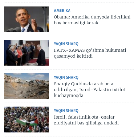
AMERIKA
Obama: Amerika dunyoda liderlikni
boy bermasligi kerak
YAQIN SHARQ
FATX-XAMAS qo’shma hukumati
qasamyod keltirdi
YAQIN SHARQ
Sharqiy Quddusda arab bola
o'ldirilgan, Isroil-Falastin ixtilofi
kuchaymoqda
YAQIN SHARQ
Isroil, falastinlik ota-onalar
ziddiyatni bas qilishga undadi