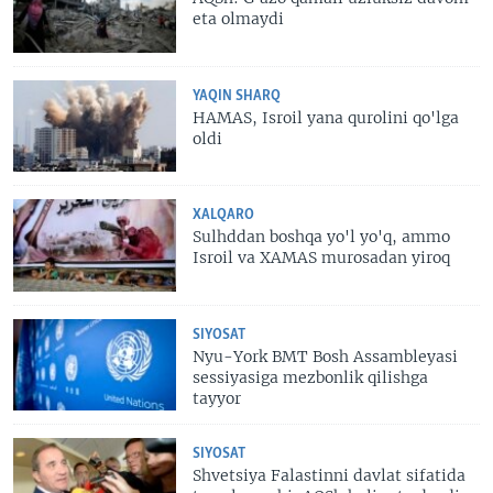
eta olmaydi
YAQIN SHARQ
HAMAS, Isroil yana qurolini qo'lga
oldi
XALQARO
Sulhddan boshqa yo'l yo'q, ammo
Isroil va XAMAS murosadan yiroq
SIYOSAT
Nyu-York BMT Bosh Assambleyasi
sessiyasiga mezbonlik qilishga
tayyor
SIYOSAT
Shvetsiya Falastinni davlat sifatida