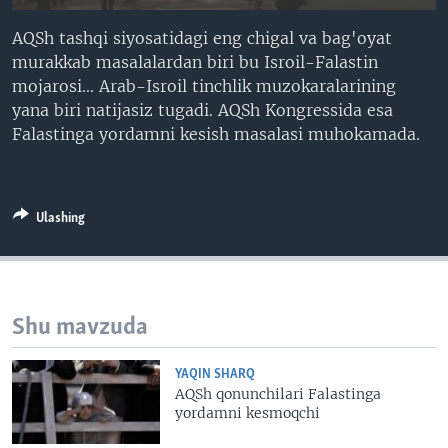
VIDEO
ODNOKLASSNIKI
AQSh tashqi siyosatidagi eng chigal va bag'oyat
XABARLAR SURATLARDA
TELEGRAM
murakkab masalalardan biri bu Isroil-Falastin
mojarosi... Arab-Isroil tinchlik muzokaralarining
TWITTER
yana biri natijasiz tugadi. AQSh Kongressida esa
SOUNDCLOUD
VOA
Falastinga yordamni kesish masalasi muhokamada.
Ulashing
Shu mavzuda
YAQIN SHARQ
AQSh qonunchilari Falastinga
yordamni kesmoqchi