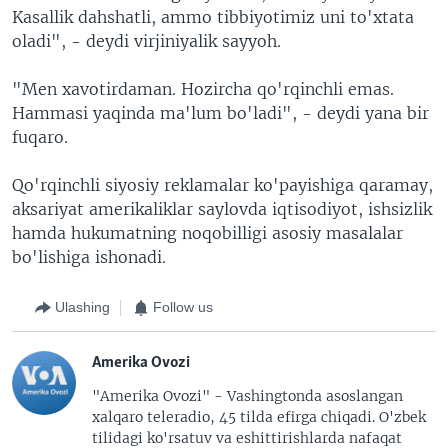
Kasallik dahshatli, ammo tibbiyotimiz uni to'xtata
oladi", - deydi virjiniyalik sayyoh.
"Men xavotirdaman. Hozircha qo'rqinchli emas.
Hammasi yaqinda ma'lum bo'ladi", - deydi yana bir
fuqaro.
Qo'rqinchli siyosiy reklamalar ko'payishiga qaramay,
aksariyat amerikaliklar saylovda iqtisodiyot, ishsizlik
hamda hukumatning noqobilligi asosiy masalalar
bo'lishiga ishonadi.
Ulashing
Follow us
Amerika Ovozi
"Amerika Ovozi" - Vashingtonda asoslangan
xalqaro teleradio, 45 tilda efirga chiqadi. O'zbek
tilidagi ko'rsatuv va eshittirishlarda nafaqat