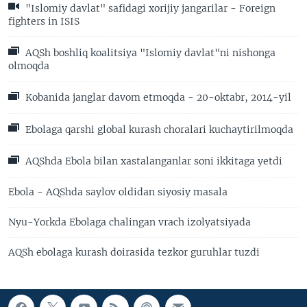
"Islomiy davlat" safidagi xorijiy jangarilar - Foreign
fighters in ISIS
AQSh boshliq koalitsiya "Islomiy davlat"ni nishonga
olmoqda
Kobanida janglar davom etmoqda - 20-oktabr, 2014-yil
Ebolaga qarshi global kurash choralari kuchaytirilmoqda
AQShda Ebola bilan xastalanganlar soni ikkitaga yetdi
Ebola - AQShda saylov oldidan siyosiy masala
Nyu-Yorkda Ebolaga chalingan vrach izolyatsiyada
AQSh ebolaga kurash doirasida tezkor guruhlar tuzdi