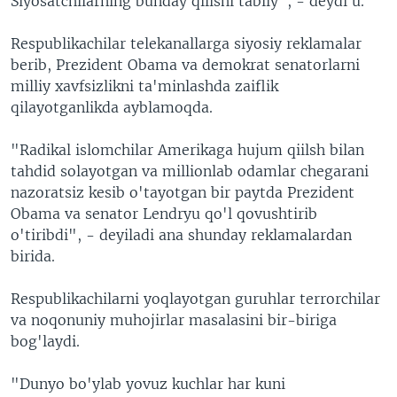
Siyosatchilarning bunday qilishi tabiiy", - deydi u.
Respublikachilar telekanallarga siyosiy reklamalar
berib, Prezident Obama va demokrat senatorlarni
milliy xavfsizlikni ta'minlashda zaiflik
qilayotganlikda ayblamoqda.
"Radikal islomchilar Amerikaga hujum qiilsh bilan
tahdid solayotgan va millionlab odamlar chegarani
nazoratsiz kesib o'tayotgan bir paytda Prezident
Obama va senator Lendryu qo'l qovushtirib
o'tiribdi", - deyiladi ana shunday reklamalardan
birida.
Respublikachilarni yoqlayotgan guruhlar terrorchilar
va noqonuniy muhojirlar masalasini bir-biriga
bog'laydi.
"Dunyo bo'ylab yovuz kuchlar har kuni