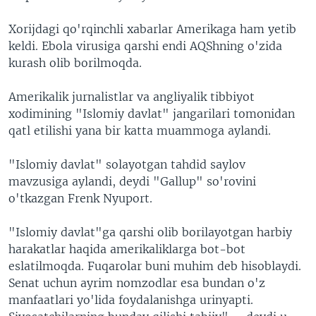
Xorijdagi qo'rqinchli xabarlar Amerikaga ham yetib
keldi. Ebola virusiga qarshi endi AQShning o'zida
kurash olib borilmoqda.
Amerikalik jurnalistlar va angliyalik tibbiyot
xodimining "Islomiy davlat" jangarilari tomonidan
qatl etilishi yana bir katta muammoga aylandi.
"Islomiy davlat" solayotgan tahdid saylov
mavzusiga aylandi, deydi "Gallup" so'rovini
o'tkazgan Frenk Nyuport.
"Islomiy davlat"ga qarshi olib borilayotgan harbiy
harakatlar haqida amerikaliklarga bot-bot
eslatilmoqda. Fuqarolar buni muhim deb hisoblaydi.
Senat uchun ayrim nomzodlar esa bundan o'z
manfaatlari yo'lida foydalanishga urinyapti.