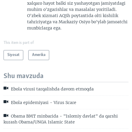
xalqaro hayot balki siz yashayotgan jamiyatdagi
muhim o'zgarishlar va masalalar yoritiladi.
O'zbek xizmati AQSh poytaxtida olti kishilik
tahririyatga va Markaziy Osiyo bo'ylab jamoatchi
muxbirlarga ega.
This item is part of
Siyosat
Amerika
Shu mavzuda
Ebola virusi tarqalishda davom etmoqda
Ebola epidemiyasi - Virus Scare
Obama BMT minbarida - "Islomiy davlat" da qarshi
kurash Obama/UNGA Islamic State