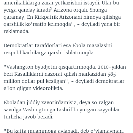
amerikaliklarga zarar yetkazishni istaydi. Ular bu
yerga qanday kiradi? Arizona orqali. Shunga
qaramay, En Kirkpatrik Arizonani himoya qilishga
qarshilik ko'rsatib kelmoqda", - deyiladi yana bir
reklamada.
Demokratlar tarafdorlari esa Ebola masalasini
respublikachilarga qarshi ishlatmoqda.
"Vashington byudjetni qisqartirmoqda. 2010-yildan
beri Kasalliklarni nazorat qilish markazidan 585
million dollar pul kesilgan", - deyiladi demokratlar
e'lon qilgan videorolikda.
Eboladan jiddiy xavotirdamisiz, deya so'ralgan
savolga Vashingtonga tashrif buyurgan sayyohlar
turlicha javob beradi.
"Bu katta muammoga aylanadi, deb o'ylamayman.