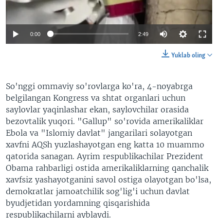
VIDEO
ODNOKLASSNIKI
XABARLAR SURATLARDA
TELEGRAM
0:00
2:49
TWITTER
Yuklab oling
SOUNDCLOUD
VOA
So'nggi ommaviy so'rovlarga ko'ra, 4-noyabrga
belgilangan Kongress va shtat organlari uchun
saylovlar yaqinlashar ekan, saylovchilar orasida
bezovtalik yuqori. "Gallup" so'rovida amerikaliklar
Ebola va "Islomiy davlat" jangarilari solayotgan
xavfni AQSh yuzlashayotgan eng katta 10 muammo
qatorida sanagan. Ayrim respublikachilar Prezident
Obama rahbarligi ostida amerikaliklarning qanchalik
xavfsiz yashayotganini savol ostiga olayotgan bo'lsa,
demokratlar jamoatchilik sog'lig'i uchun davlat
byudjetidan yordamning qisqarishida
respublikachilarni ayblaydi.