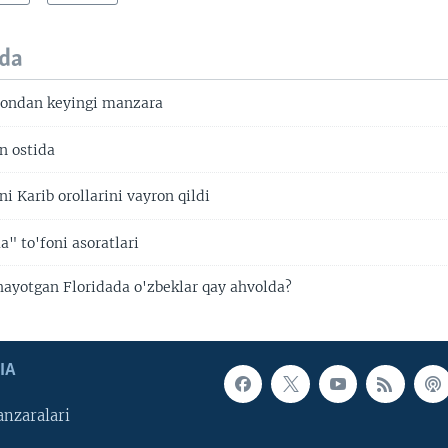
da
fondan keyingi manzara
n ostida
i Karib orollarini vayron qildi
" to'foni asoratlari
hayotgan Floridada o'zbeklar qay ahvolda?
IA
nzaralari