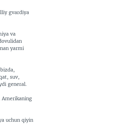
liy gvardiya
miya va
dovulidan
inan yarmi
 bizda,
qat, suv,
ydi general.
da Amerikaning
ya uchun qiyin