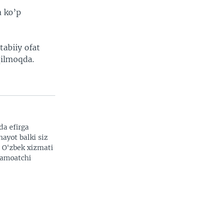
a ko’p
tabiiy ofat
qilmoqda.
da efirga
hayot balki siz
. O'zbek xizmati
 jamoatchi