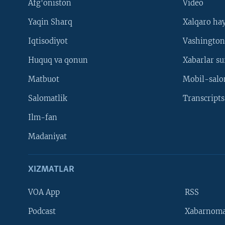
Afg'oniston
Video
Yaqin Sharq
Xalqaro ha
Iqtisodiyot
Vashington
Huquq va qonun
Xabarlar su
Matbuot
Mobil-salo
Salomatlik
Transcripts
Ilm-fan
Madaniyat
XIZMATLAR
VOA App
RSS
Learning English
Podcast
Xabarnom