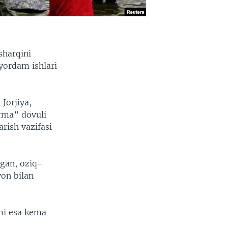
sharqini
yordam ishlari
Jorjiya,
Irma” dovuli
rish vazifasi
igan, oziq-
von bilan
smi esa kema