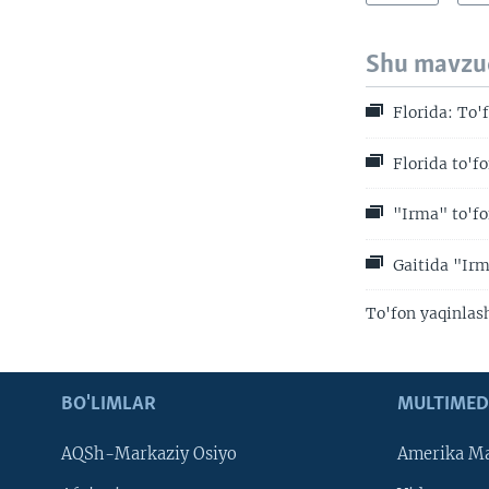
Shu mavzu
Florida: To'
Florida to'fo
"Irma" to'fon
Gaitida "Irma
To'fon yaqinlas
BO'LIMLAR
MULTIMED
AQSh-Markaziy Osiyo
Amerika Ma