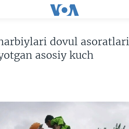
arbiylari dovul asoratlari
yotgan asosiy kuch