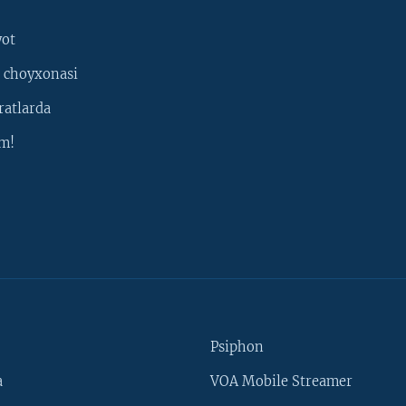
yot
 choyxonasi
ratlarda
m!
Psiphon
a
VOA Mobile Streamer