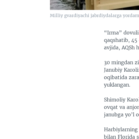
Milliy gvardiyachi jabrdiydalarga yorda
“Irma” dovuli
qaqshatib, 45
avjida, AQSh h
30 mingdan zi
Janubiy Karol
oqibatida zar
yuklangan.
Shimoliy Karo
ovqat va anjo
janubga yo’l o
Harbiylarning 
bilan Florida