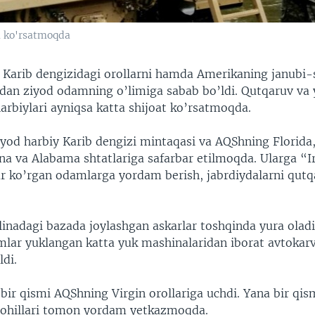
m ko'rsatmoqda
 Karib dengizidagi orollarni hamda Amerikaning janubi-
 dan ziyod odamning o’limiga sabab bo’ldi. Qutqaruv va 
arbiylari ayniqsa katta shijoat ko’rsatmoqda.
yod harbiy Karib dengizi mintaqasi va AQShning Florida, 
ina va Alabama shtatlariga safarbar etilmoqda. Ularga “
ar ko’rgan odamlarga yordam berish, jabrdiydalarni qutqa
linadagi bazada joylashgan askarlar toshqinda yura olad
mlar yuklangan katta yuk mashinalaridan iborat avtokar
ldi.
bir qismi AQShning Virgin orollariga uchdi. Yana bir qi
 sohillari tomon yordam yetkazmoqda.