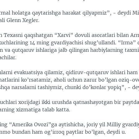
rmal holatga qaytarishga harakat qilyapmiz”, - deydi Mil
li Glenn Xegler.
in Texasni qaqshatgan “Xarvi” dovuli asoratlari bilan Ar
uchlarining 14 ming gvardiyachisi shug’ullandi. “Irma” 
m va qutqaruv ishlariga jalb qilingan harbiylarning taxm
achilar.
larni evakuatsiya qilamiz, qidiruv-qutqaruv ishlari ham
atlarini ko’rsatamiz, aholi uchun zarur bo’lgan oziq-ov
shqa narsalarni tashiymiz, chunki do’konlar yopiq”, - de
kuchlari xorijdagi ikki urushda qatnashayotgan bir payt
arning xizmatiga talab katta.
ng “Amerika Ovozi”ga aytishicha, joriy yil Milliy gvardi
ammo bundan ham og’irroq paytlar bo’lgan, deydi u.