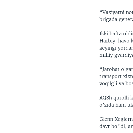
“Vaziyatni no
brigada genera
Ikki hafta old
Harbiy-havo k
keyingi yorda
milliy gvardiy
“Jarohat olgan
transport xizm
yoqilg’i va bo
AQSh qurolli 
o’zida ham ul
Glenn Xeglerni
davr bo’ldi, 