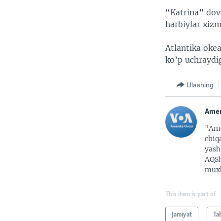
“Katrina” dov
harbiylar xizm
Atlantika okea
ko’p uchraydi
Ulashing
Amer
"Ame
chiq
yash
AQSh
muxb
This item is part of
Jamiyat
Ta