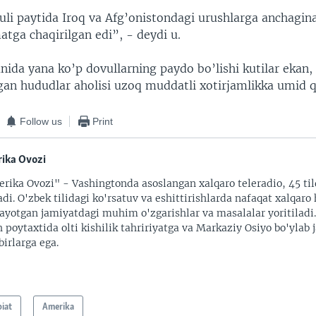
uli paytida Iroq va Afg’onistondagi urushlarga anchagin
atga chaqirilgan edi”, - deydi u.
nida yana ko’p dovullarning paydo bo’lishi kutilar ekan, 
gan hududlar aholisi uzoq muddatli xotirjamlikka umid 
Follow us
Print
ika Ovozi
rika Ovozi" - Vashingtonda asoslangan xalqaro teleradio, 45 til
adi. O'zbek tilidagi ko'rsatuv va eshittirishlarda nafaqat xalqaro 
ayotgan jamiyatdagi muhim o'zgarishlar va masalalar yoritiladi
 poytaxtida olti kishilik tahririyatga va Markaziy Osiyo bo'ylab
irlarga ega.
biat
Amerika