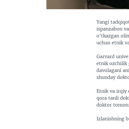
Yangi tadqiqo
ispanzabon va 
o’tkazgan oli
uchun etnik va
Garvard univer
etnik ozchili
davolagani ani
shunday dokto
Etnik va irqiy
qora tanli dok
doktor tomoni
Izlanishning 