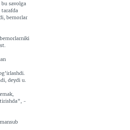
 bu savolga
 tarafda
adi, bemorlar
 bemorlarniki
st.
gan
g’irlashdi.
di, deydi u.
Demak,
irishda”, -
a mansub