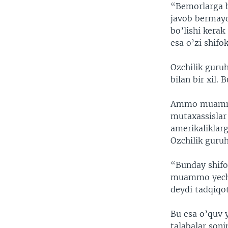
“Bemorlarga b
javob bermaydi
bo’lishi kerak
esa o’zi shifo
Ozchilik guruh
bilan bir xil.
Ammo muammo 
mutaxassislar
amerikaliklar
Ozchilik guruh
“Bunday shifo
muammo yechim
deydi tadqiqot
Bu esa o’quv y
talabalar soni