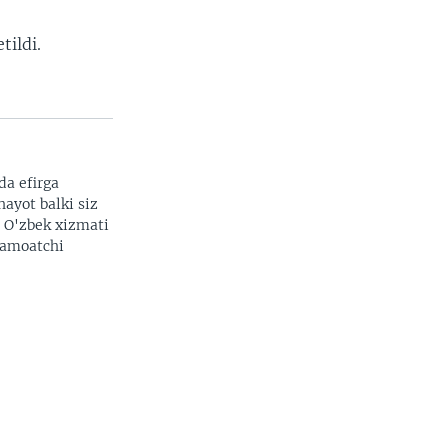
tildi.
da efirga
hayot balki siz
. O'zbek xizmati
 jamoatchi