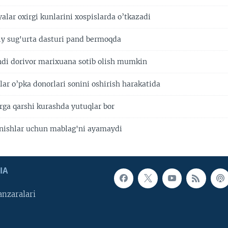
lar oxirgi kunlarini xospislarda o’tkazadi
y sug'urta dasturi pand bermoqda
di dorivor marixuana sotib olish mumkin
ar o’pka donorlari sonini oshirish harakatida
arga qarshi kurashda yutuqlar bor
anishlar uchun mablag'ni ayamaydi
IA
nzaralari