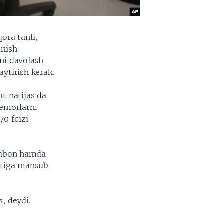
ora tanli,
anish
ni davolash
aytirish kerak.
t natijasida
bemorlarni
70 foizi
nzabon hamda
latiga mansub
, deydi.