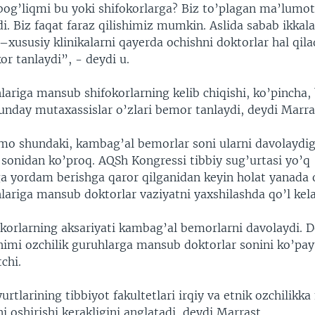
og’liqmi bu yoki shifokorlarga? Biz to’plagan ma’lumot
. Biz faqat faraz qilishimiz mumkin. Aslida sabab ikkala
 –xususiy klinikalarni qayerda ochishni doktorlar hal qil
kor tanlaydi”, - deydi u.
lariga mansub shifokorlarning kelib chiqishi, ko’pincha,
 Bunday mutaxassislar o’zlari bemor tanlaydi, deydi Marra
shundaki, kambag’al bemorlar soni ularni davolaydi
 sonidan ko’proq. AQSh Kongressi tibbiy sug’urtasi yo’q
ga yordam berishga qaror qilganidan keyin holat yanada o
lariga mansub doktorlar vaziyatni yaxshilashda qo’l kela
korlarning aksariyati kambag’al bemorlarni davolaydi. 
i ozchilik guruhlarga mansub doktorlar sonini ko’payt
chi.
urtlarining tibbiyot fakultetlari irqiy va etnik ozchilikk
ni oshirishi kerakligini anglatadi, deydi Marrast.