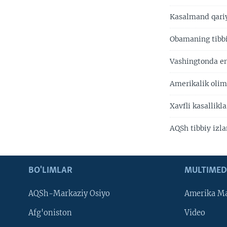
Kasalmand qariya
Obamaning tibbi
Vashingtonda en
Amerikalik oliml
Xavfli kasallikl
AQSh tibbiy izl
BO'LIMLAR
MULTIMED
AQSh-Markaziy Osiyo
Amerika Ma
Afg'oniston
Video