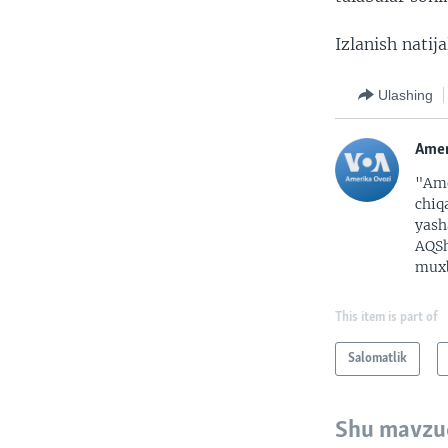
Izlanish natij
Ulashing
Amer
"Ame
chiq
yash
AQSh
muxb
This item is part of
Salomatlik
Shu mavzu