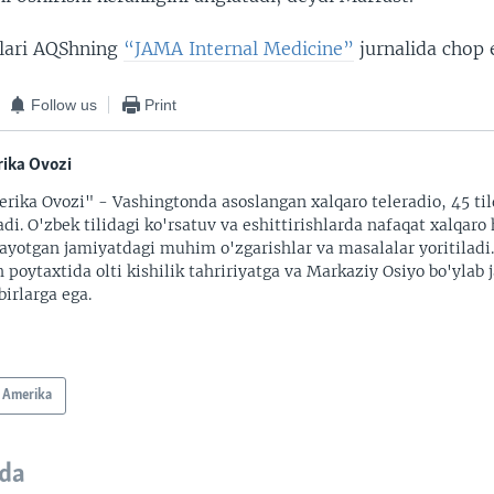
alari AQShning
“JAMA Internal Medicine”
jurnalida chop e
Follow us
Print
ika Ovozi
rika Ovozi" - Vashingtonda asoslangan xalqaro teleradio, 45 til
adi. O'zbek tilidagi ko'rsatuv va eshittirishlarda nafaqat xalqaro 
ayotgan jamiyatdagi muhim o'zgarishlar va masalalar yoritiladi
 poytaxtida olti kishilik tahririyatga va Markaziy Osiyo bo'ylab
irlarga ega.
Amerika
da