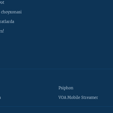
yot
 choyxonasi
ratlarda
m!
Psiphon
a
VOA Mobile Streamer