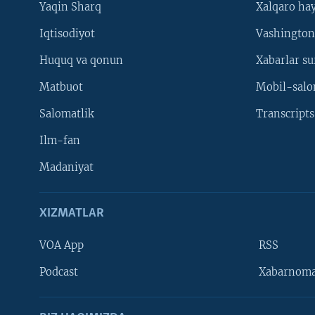
Yaqin Sharq
Xalqaro ha
Iqtisodiyot
Vashington
Huquq va qonun
Xabarlar su
Matbuot
Mobil-salo
Salomatlik
Transcripts
Ilm-fan
Madaniyat
XIZMATLAR
VOA App
RSS
Learning English
Podcast
Xabarnom