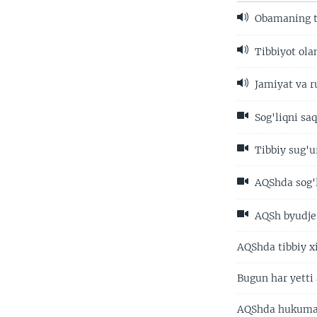
Obamaning t
Tibbiyot ola
Jamiyat va r
Sog'liqni sa
Tibbiy sug'
AQShda sog'li
AQSh byudjet
AQShda tibbiy x
Bugun har yetti
AQShda hukumat 