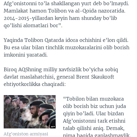
Afg’onistonni to’la shakllangan yurt deb bo’lmaydi.
Mamlakat hamon Tolibon va al-Qoida nazoratida.
2014-2015-yillardan keyin ham shunday bo’lib
qo’lishi alomatlari bor”.
Yaqinda Tolibon Qatarda idora ochishini e’lon qildi.
Bu esa ular bilan tinchlik muzokaralarini olib borish
imkonini yaratadi.
Biroq AQShning milliy xavfsizlik bo’yicha sobiq
davlat maslahatchisi, general Brent Skaukroft
ehtiyotkorlikka chaqiradi:
“Tobilon bilan muzokara
olib borish biz uchun juda
qiyin bo’ladi. Ular bizdan
Afg’onistonni tark etishni
talab qilishi aniq. Demak,
Afg'oniston armiyasi
nima haqida gaplashmaylik,