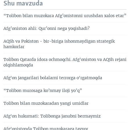
Shu mavzuda
“Tolibon bilan muzokara Afg’onistonni urushdan xalos etar”
Afg’oniston ahli: Qur’onni nega yoqishadi?
AQSh va Pokiston - bir-biriga ishonmaydigan strategik
hamkorlar
Tolibon Qatarda idora ochmoqchi. Afg'oniston va AQSh rejani
olqishlamoqda
Afg'on jangarilari bolalarni terrorga o'rgatmoqda
“Tolibon murosaga ko’nmay iloji yo’q”
Tolibon bilan muzokaradan yangi umidlar
Afg'on hukumati: Tolibonga janubni bermaymiz
Afg'onistonda Tolibon muzokaraga tayyor