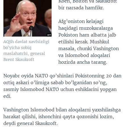
Koen, Bolton va Skaukroft
bir narsada hamfikr.
Afg’oniston kelajagi
haqidagi muzokaralarga
Pokiston ham albatta jalb
etilishi kerak. Mushkul
AQSh davlat xavfsizligi
bo’yicha sobiq
masala, chunki Vashington
maslahatchi, general
va Islomobod aloqalari
Brent Skaukroft
hozirda ancha tarang.
Noyabr oyida NATO qo’shinlari Pokistonning 20 dan
ortiq askari o’limiga sabab bo’lganidan so’ng,
rasmiy Islomobod NATO uchun eshiklarini yopgan
edi.
Vashington Islomobod bilan aloqalarni yaxshilashga
harakat qilishi, ishonchini qayta qozonishi lozim,
deydi general Skaukroft.