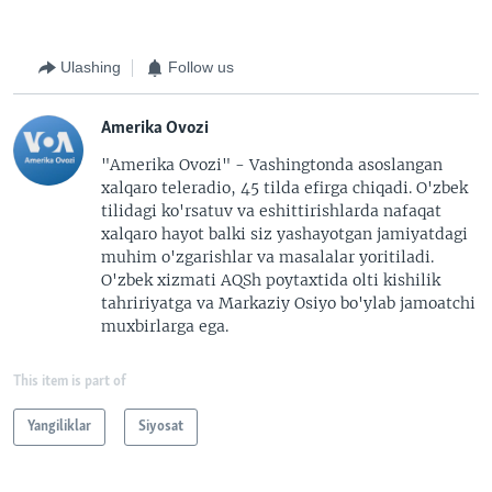
Ulashing
Follow us
Amerika Ovozi
"Amerika Ovozi" - Vashingtonda asoslangan
xalqaro teleradio, 45 tilda efirga chiqadi. O'zbek
tilidagi ko'rsatuv va eshittirishlarda nafaqat
xalqaro hayot balki siz yashayotgan jamiyatdagi
muhim o'zgarishlar va masalalar yoritiladi.
O'zbek xizmati AQSh poytaxtida olti kishilik
tahririyatga va Markaziy Osiyo bo'ylab jamoatchi
muxbirlarga ega.
This item is part of
Yangiliklar
Siyosat