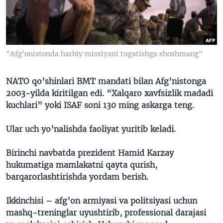
VIDEO
ODNOKLASSNIKI
XABARLAR SURATLARDA
TELEGRAM
TWITTER
"Afg’onistonda harbiy missiyani tugatishga shoshmang"
SOUNDCLOUD
VOA
NATO qo’shinlari BMT mandati bilan Afg’nistonga
2003-yilda kiritilgan edi. “Xalqaro xavfsizlik madadi
kuchlari” yoki ISAF soni 130 ming askarga teng.
Ular uch yo’nalishda faoliyat yuritib keladi.
Birinchi navbatda prezident Hamid Karzay
hukumatiga mamlakatni qayta qurish,
barqarorlashtirishda yordam berish.
Ikkinchisi – afg’on armiyasi va politsiyasi uchun
mashq-treninglar uyushtirib, professional darajasi