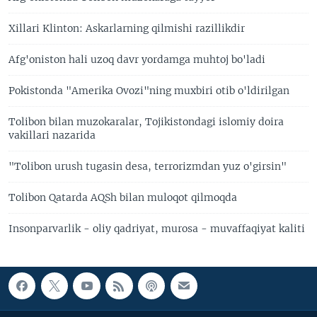
Xillari Klinton: Askarlarning qilmishi razillikdir
Afg'oniston hali uzoq davr yordamga muhtoj bo'ladi
Pokistonda "Amerika Ovozi"ning muxbiri otib o'ldirilgan
Tolibon bilan muzokaralar, Tojikistondagi islomiy doira
vakillari nazarida
"Tolibon urush tugasin desa, terrorizmdan yuz o'girsin"
Tolibon Qatarda AQSh bilan muloqot qilmoqda
Insonparvarlik - oliy qadriyat, murosa - muvaffaqiyat kaliti