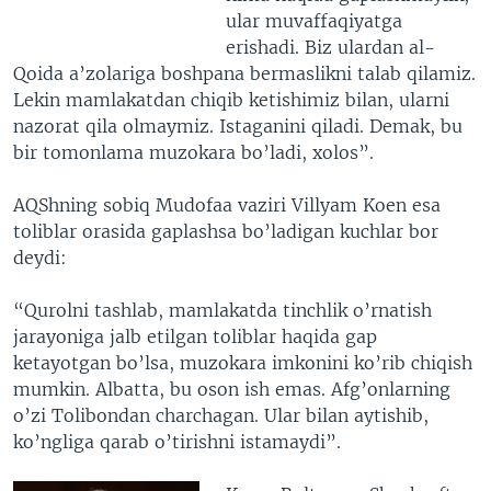
ular muvaffaqiyatga
erishadi. Biz ulardan al-
Qoida a’zolariga boshpana bermaslikni talab qilamiz.
Lekin mamlakatdan chiqib ketishimiz bilan, ularni
nazorat qila olmaymiz. Istaganini qiladi. Demak, bu
bir tomonlama muzokara bo’ladi, xolos”.
AQShning sobiq Mudofaa vaziri Villyam Koen esa
toliblar orasida gaplashsa bo’ladigan kuchlar bor
deydi:
“Qurolni tashlab, mamlakatda tinchlik o’rnatish
jarayoniga jalb etilgan toliblar haqida gap
ketayotgan bo’lsa, muzokara imkonini ko’rib chiqish
mumkin. Albatta, bu oson ish emas. Afg’onlarning
o’zi Tolibondan charchagan. Ular bilan aytishib,
ko’ngliga qarab o’tirishni istamaydi”.