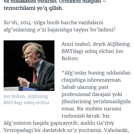
va malakasini oshirish. Uchunchi maqsad –
terrorchilarni yo’q qilish.
Xo’sh, 2014-yilga borib barcha vazifalarni
afg’onlarning o’zi bajarishga tayyor bo’ladimi?
Amri mahol, deydi AQShning
BMTdagi sobiq elchisi Jon
Bolton:
“Afg’onlar buning uddasidan
chiqishiga ishonmayman.
Sabab ularning past
professional darajasi yoki
Jon Bolton, AQShning
jihozlarining yetishmasligida
BMTdagi sobiq elchisi
emas. Bir muhim narsani
tushunish kerak: biz
Afg’oniston haqida gapirayotib, xuddu Ga’rbiy
Yevropadagi bir davlatdek so’z yuritamiz. Vaholanki,