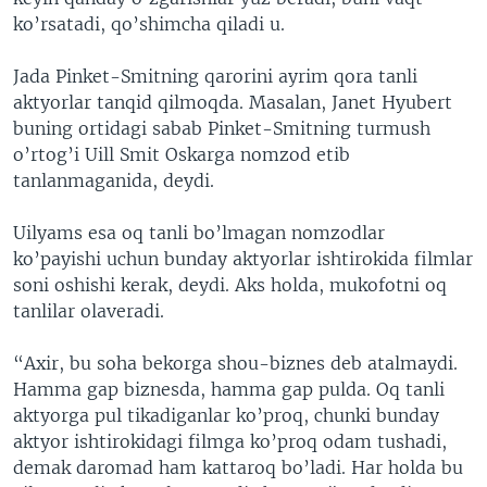
ko’rsatadi, qo’shimcha qiladi u.
Jada Pinket-Smitning qarorini ayrim qora tanli
aktyorlar tanqid qilmoqda. Masalan, Janet Hyubert
buning ortidagi sabab Pinket-Smitning turmush
o’rtog’i Uill Smit Oskarga nomzod etib
tanlanmaganida, deydi.
Uilyams esa oq tanli bo’lmagan nomzodlar
ko’payishi uchun bunday aktyorlar ishtirokida filmlar
soni oshishi kerak, deydi. Aks holda, mukofotni oq
tanlilar olaveradi.
“Axir, bu soha bekorga shou-biznes deb atalmaydi.
Hamma gap biznesda, hamma gap pulda. Oq tanli
aktyorga pul tikadiganlar ko’proq, chunki bunday
aktyor ishtirokidagi filmga ko’proq odam tushadi,
demak daromad ham kattaroq bo’ladi. Har holda bu