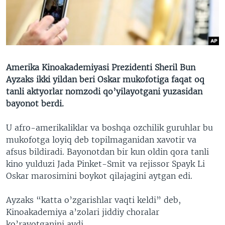
VIDEO
ODNOKLASSNIKI
XABARLAR SURATLARDA
TELEGRAM
TWITTER
SOUNDCLOUD
VOA
Amerika Kinoakademiyasi Prezidenti Sheril Bun
Ayzaks ikki yildan beri Oskar mukofotiga faqat oq
tanli aktyorlar nomzodi qo’yilayotgani yuzasidan
bayonot berdi.
U afro-amerikaliklar va boshqa ozchilik guruhlar bu
mukofotga loyiq deb topilmaganidan xavotir va
afsus bildiradi. Bayonotdan bir kun oldin qora tanli
kino yulduzi Jada Pinket-Smit va rejissor Spayk Li
Oskar marosimini boykot qilajagini aytgan edi.
Ayzaks “katta o’zgarishlar vaqti keldi” deb,
Kinoakademiya a’zolari jiddiy choralar
ko’rayotganini aydi.