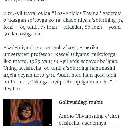
2012-yil fevral oyida “Los-Anjeles Tayms” gazetasi
o’tkazgan so’rovga ko’ra, akademiya a’zolarining 94
foizi – oq tanli, 77 foizi – erkaklar, 86 foizi – yoshi
50 dan oshganlar.
Akademiyaning qora tanli a’zosi, Amerika
universiteti professori Rassel Uilyams mukofotga
ikki marta, 1989 va 1990-yillarda sazovor bo’lgan.
Uning aytishicha, oq tanli a’zolarning hammasini
irqchi deyish noto’g’ri. “Axir, men ham qora tanli
bo’la turib, Oskarga loyiq deb topilganman-ku”, -
deydi u.
Gollivuddagi muhit
Ammo Uilyamsning e’tirof
etishicha, akademiya