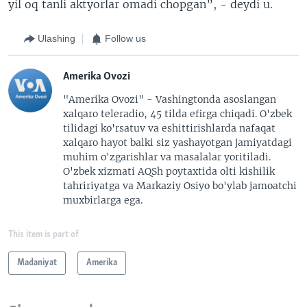
yil oq tanli aktyorlar omadi chopgan”, - deydi u.
Ulashing
Follow us
Amerika Ovozi
"Amerika Ovozi" - Vashingtonda asoslangan
xalqaro teleradio, 45 tilda efirga chiqadi. O'zbek
tilidagi ko'rsatuv va eshittirishlarda nafaqat
xalqaro hayot balki siz yashayotgan jamiyatdagi
muhim o'zgarishlar va masalalar yoritiladi.
O'zbek xizmati AQSh poytaxtida olti kishilik
tahririyatga va Markaziy Osiyo bo'ylab jamoatchi
muxbirlarga ega.
This item is part of
Madaniyat
Amerika