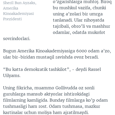
o’zgarishlarga muhtoj. Biroq
Sheril Bun Ayzaks,
bu mushkul vazifa, chunki
Amerika
uning a’zolari bir umrga
Kinoakademiyasi
Prezidenti
tanlanadi. Ular nihoyatda
tajribali, obro’li va mashhur
odamlar, odatda mukofot
sovrindorlari.
Bugun Amerika Kinoakademiyasiga 6000 odam a’zo,
ular bir-biridan mustaqil ravishda ovoz beradi.
“Bu katta demokratik tashkilot”, - deydi Rassel
Uilyams.
Uning fikricha, muammo Gollivudda oz sonli
guruhlarga mansub aktyorlar ishtirokidagi
filmlarning kamligida. Bunday filmlarga ko’p odam
tushmasligi ham rost. Odam tushmasa, mazkur
kartinalar uchun moliya ham ajratilmaydi.