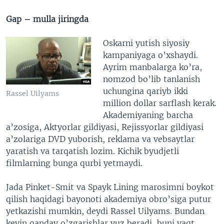
Gap – mulla jiringda
Oskarni yutish siyosiy
kampaniyaga o’xshaydi.
Ayrim manbalarga ko’ra,
nomzod bo’lib tanlanish
uchungina qariyb ikki
Rassel Uilyams
million dollar sarflash kerak.
Akademiyaning barcha
a’zosiga, Aktyorlar gildiyasi, Rejissyorlar gildiyasi
a’zolariga DVD yuborish, reklama va vebsaytlar
yaratish va tarqatish lozim. Kichik byudjetli
filmlarning bunga qurbi yetmaydi.
Jada Pinket-Smit va Spayk Lining marosimni boykot
qilish haqidagi bayonoti akademiya obro’siga putur
yetkazishi mumkin, deydi Rassel Uilyams. Bundan
keyin qanday o’zgarishlar yuz beradi, buni vaqt