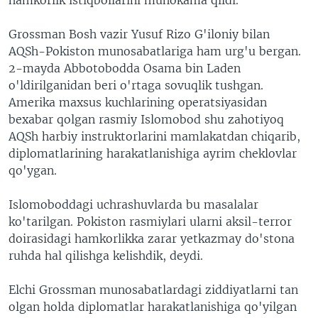
Grossman Bosh vazir Yusuf Rizo G'iloniy bilan
AQSh-Pokiston munosabatlariga ham urg'u bergan.
2-mayda Abbotobodda Osama bin Laden
o'ldirilganidan beri o'rtaga sovuqlik tushgan.
Amerika maxsus kuchlarining operatsiyasidan
bexabar qolgan rasmiy Islomobod shu zahotiyoq
AQSh harbiy instruktorlarini mamlakatdan chiqarib,
diplomatlarining harakatlanishiga ayrim cheklovlar
qo'ygan.
Islomoboddagi uchrashuvlarda bu masalalar
ko'tarilgan. Pokiston rasmiylari ularni aksil-terror
doirasidagi hamkorlikka zarar yetkazmay do'stona
ruhda hal qilishga kelishdik, deydi.
Elchi Grossman munosabatlardagi ziddiyatlarni tan
olgan holda diplomatlar harakatlanishiga qo'yilgan