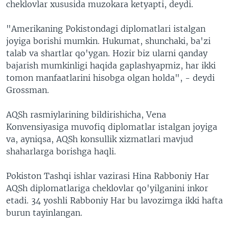
cheklovlar xususida muzokara ketyapti, deydi.
"Amerikaning Pokistondagi diplomatlari istalgan
joyiga borishi mumkin. Hukumat, shunchaki, ba'zi
talab va shartlar qo'ygan. Hozir biz ularni qanday
bajarish mumkinligi haqida gaplashyapmiz, har ikki
tomon manfaatlarini hisobga olgan holda", - deydi
Grossman.
AQSh rasmiylarining bildirishicha, Vena
Konvensiyasiga muvofiq diplomatlar istalgan joyiga
va, ayniqsa, AQSh konsullik xizmatlari mavjud
shaharlarga borishga haqli.
Pokiston Tashqi ishlar vazirasi Hina Rabboniy Har
AQSh diplomatlariga cheklovlar qo'yilganini inkor
etadi. 34 yoshli Rabboniy Har bu lavozimga ikki hafta
burun tayinlangan.