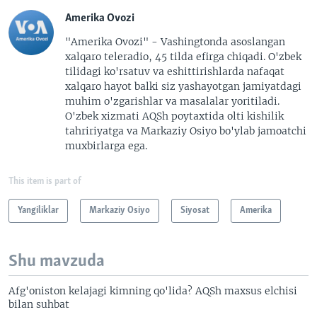
Amerika Ovozi
"Amerika Ovozi" - Vashingtonda asoslangan
xalqaro teleradio, 45 tilda efirga chiqadi. O'zbek
tilidagi ko'rsatuv va eshittirishlarda nafaqat
xalqaro hayot balki siz yashayotgan jamiyatdagi
muhim o'zgarishlar va masalalar yoritiladi.
O'zbek xizmati AQSh poytaxtida olti kishilik
tahririyatga va Markaziy Osiyo bo'ylab jamoatchi
muxbirlarga ega.
This item is part of
Yangiliklar
Markaziy Osiyo
Siyosat
Amerika
Shu mavzuda
Afg'oniston kelajagi kimning qo'lida? AQSh maxsus elchisi
bilan suhbat