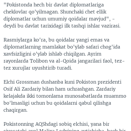
"Pokistonda hech bir davlat diplomatlariga
cheklovlar qo'yilmagan. Shunchaki chet ellik
diplomatlar uchun umumiy qoidalar mavjud", -
deydi bu davlat tarixidagi ilk tashqi ishlar vazirasi.
Rasmiylarga ko'ra, bu qoidalar yangi emas va
diplomatlarning mamlakat bo'ylab safari chog'ida
xavfsizligini o'ylab ishlab chiqilgan. Ayrim
rayonlarda Tolibon va al-Qoida jangarilari faol, tez-
tez xurujlar uyushtirib turadi.
Elchi Grossman dushanba kuni Pokiston prezidenti
Osif Ali Zardariy bilan ham uchrashgan. Zardariy
kelajakda ikki tomonlama munosabatlarda muammo
bo'lmasligi uchun bu qoidalarni qabul qilishga
chaqirgan.
Pokistonning AQShdagi sobiq elchisi, yana bir
siyosatchi ayol Malixa Lodxining aytishicha, hech bir