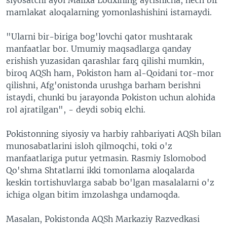
mamlakat aloqalarning yomonlashishini istamaydi.
"Ularni bir-biriga bog'lovchi qator mushtarak
manfaatlar bor. Umumiy maqsadlarga qanday
erishish yuzasidan qarashlar farq qilishi mumkin,
biroq AQSh ham, Pokiston ham al-Qoidani tor-mor
qilishni, Afg'onistonda urushga barham berishni
istaydi, chunki bu jarayonda Pokiston uchun alohida
rol ajratilgan", - deydi sobiq elchi.
Pokistonning siyosiy va harbiy rahbariyati AQSh bilan
munosabatlarini isloh qilmoqchi, toki o'z
manfaatlariga putur yetmasin. Rasmiy Islomobod
Qo'shma Shtatlarni ikki tomonlama aloqalarda
keskin tortishuvlarga sabab bo'lgan masalalarni o'z
ichiga olgan bitim imzolashga undamoqda.
Masalan, Pokistonda AQSh Markaziy Razvedkasi