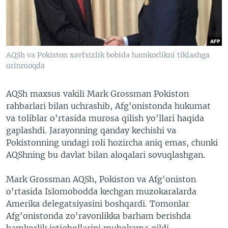
VIDEO
ODNOKLASSNIKI
XABARLAR SURATLARDA
TELEGRAM
TWITTER
AQSh va Pokiston xavfsizlik bobida hamkorlikni tiklashga
SOUNDCLOUD
VOA
urinmoqda
AQSh maxsus vakili Mark Grossman Pokiston
rahbarlari bilan uchrashib, Afg'onistonda hukumat
va toliblar o'rtasida murosa qilish yo'llari haqida
gaplashdi. Jarayonning qanday kechishi va
Pokistonning undagi roli hozircha aniq emas, chunki
AQShning bu davlat bilan aloqalari sovuqlashgan.
Mark Grossman AQSh, Pokiston va Afg'oniston
o'rtasida Islomobodda kechgan muzokaralarda
Amerika delegatsiyasini boshqardi. Tomonlar
Afg'onistonda zo'ravonlikka barham berishda
hamkorlik istiqbollarini muhokama qildi.