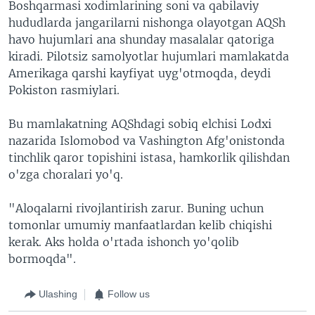
Boshqarmasi xodimlarining soni va qabilaviy
hududlarda jangarilarni nishonga olayotgan AQSh
havo hujumlari ana shunday masalalar qatoriga
kiradi. Pilotsiz samolyotlar hujumlari mamlakatda
Amerikaga qarshi kayfiyat uyg'otmoqda, deydi
Pokiston rasmiylari.
Bu mamlakatning AQShdagi sobiq elchisi Lodxi
nazarida Islomobod va Vashington Afg'onistonda
tinchlik qaror topishini istasa, hamkorlik qilishdan
o'zga choralari yo'q.
"Aloqalarni rivojlantirish zarur. Buning uchun
tomonlar umumiy manfaatlardan kelib chiqishi
kerak. Aks holda o'rtada ishonch yo'qolib
bormoqda".
Ulashing
Follow us