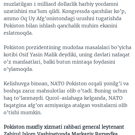
muzlatilgan 1 milliard dollarlik harbiy yordamni
uzatishini ma’lum qildi. Kongressda qarshilar ko’p,
ammo Oq Uy Afg’onistondagi urushni tugatishda
Pokiston bilan ishlash qanchalik muhim ekanini
eslatmoqda.
Pokiston prezidentining mudofaa masalalari bo’yicha
kotibi Osif Yasin Malik deydiki, uning davlati nafaqat
o’z manfaatlari, balki butun mintaqa foydasini
o’ylamoqda.
Kelishuvga binoan, NATO Pokiston orqali yonilg’i va
boshqa zarur mahsulotlar olib o’tadi. Buning uchun
haq to’lanmaydi. Qurol-aslahaga kelganda, NATO
faqatgina afg’on armiyasiga atalgan vositalarni olib
o’tishi mumkin.
Pokiston maxfiy xizmati rahbari general leytenant
Zahirul Islom Vashingtonda Markaziy Razvedka