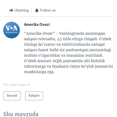
Ulashing
Follow us
Amerika Ovozi
"Amerika Ovozi" - Vashingtonda asoslangan
xalqaro teleradio, 45 tilda efirga chiqadi. O'zbek
tilidagi ko'rsatuv va eshittirishlarda nafaqat
xalqaro hayot balki siz yashayotgan jamiyatdagi
muhim o'zgarishlar va masalalar yoritiladi.
O'zbek xizmati AQSh poytaxtida olti kishilik
tahririyatga va Markaziy Osiyo bo'ylab jamoatchi
muxbirlarga ega.
This item is part of
Siyosat
Xalqaro
Shu mavzuda