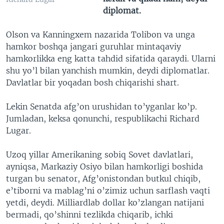
diplomat.
Olson va Kanningxem nazarida Tolibon va unga
hamkor boshqa jangari guruhlar mintaqaviy
hamkorlikka eng katta tahdid sifatida qaraydi. Ularni
shu yo’l bilan yanchish mumkin, deydi diplomatlar.
Davlatlar bir yoqadan bosh chiqarishi shart.
Lekin Senatda afg’on urushidan to’yganlar ko’p.
Jumladan, keksa qonunchi, respublikachi Richard
Lugar.
Uzoq yillar Amerikaning sobiq Sovet davlatlari,
ayniqsa, Markaziy Osiyo bilan hamkorligi boshida
turgan bu senator, Afg’onistondan butkul chiqib,
e’tiborni va mablag’ni o’zimiz uchun sarflash vaqti
yetdi, deydi. Milliardlab dollar ko’zlangan natijani
bermadi, qo’shinni tezlikda chiqarib, ichki