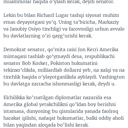
muammolar haqida o’ylash kerak, deydi senator.
Lekin bu bilan Richard Lugar tashqi siyosat muhim
emas deyayotgani yo’q. Uning ta’biricha, Markaziy
va Janubiy Osiyo tinchligi va farovonligi uchun avvalo
bu davlatlarning o’zi qayg’urishi kerak.
Demokrat senator, qo’mita raisi Jon Kerri Amerika
mintaqani tashlab qo’ymaydi desa, respublikachi
senator Bob Korker, Pokiston hukumatini
tekinxo’rlikda, milliardlab dollarni yeb, na xalqi va na
tinchlik haqida o’ylayotganlikda ayblaydi. Vashington
bu davlatga zarracha ishonmasligi kerak, deydi u.
Elchilikka ko’rsatilgan diplomatlar nazarida esa
Amerika global yetakchilikni qo’ldan boy berishni
istamasa, dunyoning bu qismlarida yanada faolroq
harakat qilishi, nafaqat hukumatlar, balki oddiy aholi
bilan yaqindan aloqada bo’lishi kerak.