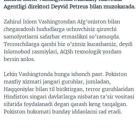
Agentligi direktori Deyvid Petreus bilan muzokarada.
Zahirul Islom Vashingtondan Afg’oniston bilan
chegaradosh hududlarga uchuvchisiz qiruvchi
samolyotlarni safarbar etmaslikni so’ramoqda.
Terrorchilarga qarshi biz o’zimiz kurashamiz, deydi
Islomobod rasmiylari, AQSh texnologik yordam
bersin xolos.
Lekin Vashingtonda bunga ishonch past. Pokiston
maxfiy xizmati jangari guruhlar, jumladan,
Haqqoniylar bilan til biriktirgan, terror guruhlaridan
Hindiston singari davlatlarga nisbatan ta’sir vositasi
sifatida foydalanadi degan qarash keng tarqalgan.
Pokiston hukumati bunday iddaolarni rad etadi.