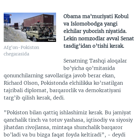
Obama ma’muriyati Kobul
va Islomobodga yangi
elchilar yuborish niyatida.
Lekin nomzodlar avval Senat
tasdig’idan o’tishi kerak.
Afg'on-Pokiston
chegarasida
Senatning Tashqi aloqalar
bo’yicha qo’mitasida
qonunchilarning savollariga javob berar ekan,
Richard Olson, Pokistonda elchilikka ko’rsatilgan
tajribali diplomat, barqarorlik va demokratiyani
targ’ib qilish kerak, dedi.
"Pokiston bilan qattiq ishlashimiz kerak. Bu jamiyat
qanchalik tinch va totuv yashasa, iqtisodiy va siyosiy
jihatdan rivojlansa, mintaqa shunchalik barqaror
bo’ladi va bu bizga faqat foyda keltiradi”, - deydi