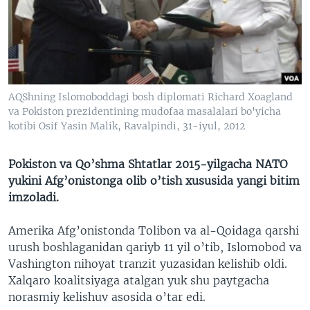
VIDEO
ODNOKLASSNIKI
XABARLAR SURATLARDA
TELEGRAM
TWITTER
SOUNDCLOUD
VOA
AQShning Islomoboddagi bosh diplomati Richard Xoagland
va Pokiston prezidentining mudofaa masalalari bo'yicha
kotibi Osif Yasin Malik, Ravalpindi, 31-iyul, 2012
Pokiston va Qo’shma Shtatlar 2015-yilgacha NATO
yukini Afg’onistonga olib o’tish xususida yangi bitim
imzoladi.
Amerika Afg’onistonda Tolibon va al-Qoidaga qarshi
urush boshlaganidan qariyb 11 yil o’tib, Islomobod va
Vashington nihoyat tranzit yuzasidan kelishib oldi.
Xalqaro koalitsiyaga atalgan yuk shu paytgacha
norasmiy kelishuv asosida o’tar edi.