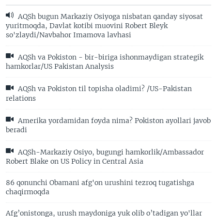
AQSh bugun Markaziy Osiyoga nisbatan qanday siyosat
yuritmoqda, Davlat kotibi muovini Robert Bleyk
so'zlaydi/Navbahor Imamova lavhasi
AQSh va Pokiston - bir-biriga ishonmaydigan strategik
hamkorlar/US Pakistan Analysis
AQSh va Pokiston til topisha oladimi? /US-Pakistan
relations
Amerika yordamidan foyda nima? Pokiston ayollari javob
beradi
AQSh-Markaziy Osiyo, bugungi hamkorlik/Ambassador
Robert Blake on US Policy in Central Asia
86 qonunchi Obamani afg'on urushini tezroq tugatishga
chaqirmoqda
Afg’onistonga, urush maydoniga yuk olib o’tadigan yo'llar