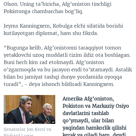
Olson. Uning ta’biricha, Afg’oniston tinchligi
Pokistonga chambarchas bog’liq.
Jeyms Kanningxem, Kobulga elchi sifatida borishi
kutilayotgan diplomat, ham shu fikrda.
“Bugunga kelib, Afg’onistonni taraqqiyot tomon
yetaklovchi uzoq muddatli tizim ildiz ota boshlagan.
Buni hech kim rad etolmaydi. Afg’oniston
o’zgarmoqda va bu jarayon endi to’xtamaydi. Astalik
bilan bu jamiyat tashqi dunyo yordamida oyoqqa
turadi”, - deya ishonch bildiradi Kanningxem.
Amerika Afg’oniston,
Pokiston va Markaziy Osiyo
davlatlarini tashlab
qo’ymaydi, ular bilan
yaqindan hamkorlik qilishi
Senatorlar Jon Kerri va
kerak va qiladi ham, deydi
Richard Lugar