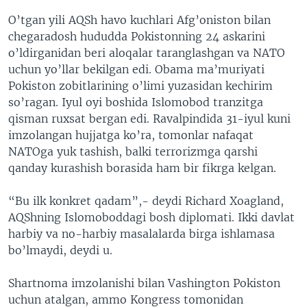
O’tgan yili AQSh havo kuchlari Afg’oniston bilan
chegaradosh hududda Pokistonning 24 askarini
o’ldirganidan beri aloqalar taranglashgan va NATO
uchun yo’llar bekilgan edi. Obama ma’muriyati
Pokiston zobitlarining o’limi yuzasidan kechirim
so’ragan. Iyul oyi boshida Islomobod tranzitga
qisman ruxsat bergan edi. Ravalpindida 31-iyul kuni
imzolangan hujjatga ko’ra, tomonlar nafaqat
NATOga yuk tashish, balki terrorizmga qarshi
qanday kurashish borasida ham bir fikrga kelgan.
“Bu ilk konkret qadam”,- deydi Richard Xoagland,
AQShning Islomoboddagi bosh diplomati. Ikki davlat
harbiy va no-harbiy masalalarda birga ishlamasa
bo’lmaydi, deydi u.
Shartnoma imzolanishi bilan Vashington Pokiston
uchun atalgan, ammo Kongress tomonidan