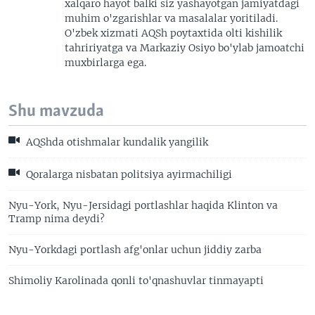
xalqaro hayot balki siz yashayotgan jamiyatdagi
muhim o'zgarishlar va masalalar yoritiladi.
O'zbek xizmati AQSh poytaxtida olti kishilik
tahririyatga va Markaziy Osiyo bo'ylab jamoatchi
muxbirlarga ega.
Shu mavzuda
AQShda otishmalar kundalik yangilik
Qoralarga nisbatan politsiya ayirmachiligi
Nyu-York, Nyu-Jersidagi portlashlar haqida Klinton va
Tramp nima deydi?
Nyu-Yorkdagi portlash afg'onlar uchun jiddiy zarba
Shimoliy Karolinada qonli to'qnashuvlar tinmayapti