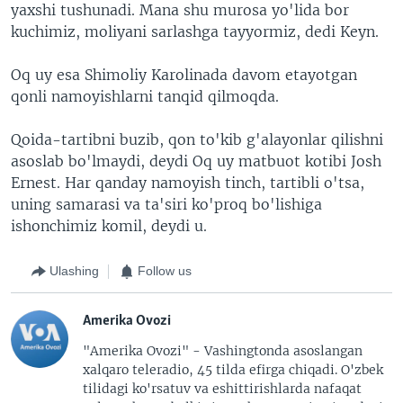
yaxshi tushunadi. Mana shu murosa yo'lida bor
kuchimiz, moliyani sarlashga tayyormiz, dedi Keyn.
Oq uy esa Shimoliy Karolinada davom etayotgan
qonli namoyishlarni tanqid qilmoqda.
Qoida-tartibni buzib, qon to'kib g'alayonlar qilishni
asoslab bo'lmaydi, deydi Oq uy matbuot kotibi Josh
Ernest. Har qanday namoyish tinch, tartibli o'tsa,
uning samarasi va ta'siri ko'proq bo'lishiga
ishonchimiz komil, deydi u.
Ulashing
Follow us
Amerika Ovozi
"Amerika Ovozi" - Vashingtonda asoslangan
xalqaro teleradio, 45 tilda efirga chiqadi. O'zbek
tilidagi ko'rsatuv va eshittirishlarda nafaqat