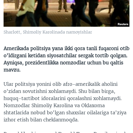
VIDEO
ODNOKLASSNIKI
XABARLAR SURATLARDA
TELEGRAM
TWITTER
Sharlott, Shimoliy Karolinada namoyishlar
SOUNDCLOUD
VOA
Amerikada politsiya yana ikki qora tanli fuqaroni otib
o'ldirgani ketidan siyosatchilar sergak tortib qolgan.
Ayniqsa, prezidentlikka nomzodlar uchun bu qaltis
mavzu.
Ular politsiya yonini olib afro-amerikalik aholini
o'zidan sovutishni xohlamaydi. Shu bilan birga,
huquq-tartibot idoralarini qoralashni xohlamaydi.
Nomzodlar Shimoliy Karolina va Oklaxoma
shtatlarida nobud bo'lgan shaxslar oilalariga ta'ziya
izhor etish bilan cheklanmoqda.