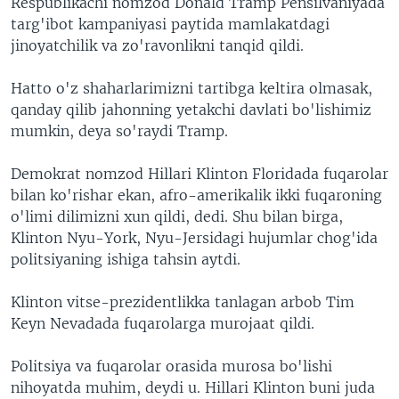
Respublikachi nomzod Donald Tramp Pensilvaniyada
targ'ibot kampaniyasi paytida mamlakatdagi
jinoyatchilik va zo'ravonlikni tanqid qildi.
Hatto o'z shaharlarimizni tartibga keltira olmasak,
qanday qilib jahonning yetakchi davlati bo'lishimiz
mumkin, deya so'raydi Tramp.
Demokrat nomzod Hillari Klinton Floridada fuqarolar
bilan ko'rishar ekan, afro-amerikalik ikki fuqaroning
o'limi dilimizni xun qildi, dedi. Shu bilan birga,
Klinton Nyu-York, Nyu-Jersidagi hujumlar chog'ida
politsiyaning ishiga tahsin aytdi.
Klinton vitse-prezidentlikka tanlagan arbob Tim
Keyn Nevadada fuqarolarga murojaat qildi.
Politsiya va fuqarolar orasida murosa bo'lishi
nihoyatda muhim, deydi u. Hillari Klinton buni juda