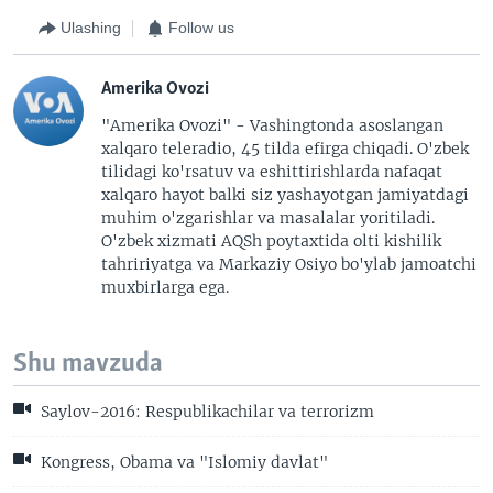
Ulashing
Follow us
Amerika Ovozi
"Amerika Ovozi" - Vashingtonda asoslangan
xalqaro teleradio, 45 tilda efirga chiqadi. O'zbek
tilidagi ko'rsatuv va eshittirishlarda nafaqat
xalqaro hayot balki siz yashayotgan jamiyatdagi
muhim o'zgarishlar va masalalar yoritiladi.
O'zbek xizmati AQSh poytaxtida olti kishilik
tahririyatga va Markaziy Osiyo bo'ylab jamoatchi
muxbirlarga ega.
Shu mavzuda
Saylov-2016: Respublikachilar va terrorizm
Kongress, Obama va "Islomiy davlat"