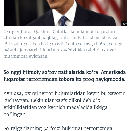
VIDEO
ODNOKLASSNIKI
XABARLAR SURATLARDA
TELEGRAM
TWITTER
Oxirgi yillarda Qo'shma Shtatlarda hukumat fuqarolarni
SOUNDCLOUD
VOA
zimdan kuzatgani haqidagi xabarlar katta shov-shuv va
e'tirozlarga sabab bo'lgan edi. Lekin so'rovga ko'ra, so'nggi
oylarda jamoatchilik uchun xavfsizlikka tahdid ustuvor
muammoga aylangan.
So'nggi ijtimoiy so'rov natijalarida ko'ra, Amerikada
fuqarolar terrorizmdan tobora ko'proq hayiqmoqda.
Ayniqsa, oxirgi terror hujumlaridan keyin bu xavotir
kuchaygan. Lekin ular xavfsizlikni deb o'z
erkinliklaridan voz kechish masalasida ikkiga
bo'lingan.
So'ralganlarning 54 foizi hukumat terrorizmga