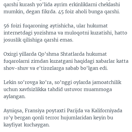
qarshi kurash yo'lida ayrim erkinliklarni cheklashi
mumkin, degan fikrda. 45 foiz aholi bunga qarshi.
56 foizi fuqaroning aytishicha, ular hukumat
internetdagi yozishma va muloqotni kuzatishi, hatto
josuslik qilishiga qarshi emas.
Oxirgi yillarda Qo'shma Shtatlarda hukumat
fuqarolarni zimdan kuzatgani haqidagi xabarlar katta
shov-shuv va e'tirozlarga sabab bo'lgan edi.
Lekin so'rovga ko'ra, so'nggi oylarda jamoatchilik
uchun xavfsizlikka tahdid ustuvor muammoga
aylangan.
Ayniqsa, Fransiya poytaxti Parijda va Kaliforniyada
ro'y bergan qonli terror hujumlaridan keyin bu
kayfiyat kuchaygan.