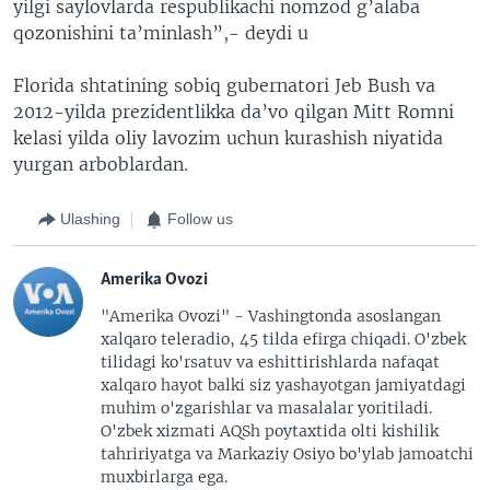
yilgi saylovlarda respublikachi nomzod g’alaba
qozonishini ta’minlash”,- deydi u
Florida shtatining sobiq gubernatori Jeb Bush va
2012-yilda prezidentlikka da’vo qilgan Mitt Romni
kelasi yilda oliy lavozim uchun kurashish niyatida
yurgan arboblardan.
Ulashing
Follow us
Amerika Ovozi
"Amerika Ovozi" - Vashingtonda asoslangan
xalqaro teleradio, 45 tilda efirga chiqadi. O'zbek
tilidagi ko'rsatuv va eshittirishlarda nafaqat
xalqaro hayot balki siz yashayotgan jamiyatdagi
muhim o'zgarishlar va masalalar yoritiladi.
O'zbek xizmati AQSh poytaxtida olti kishilik
tahririyatga va Markaziy Osiyo bo'ylab jamoatchi
muxbirlarga ega.