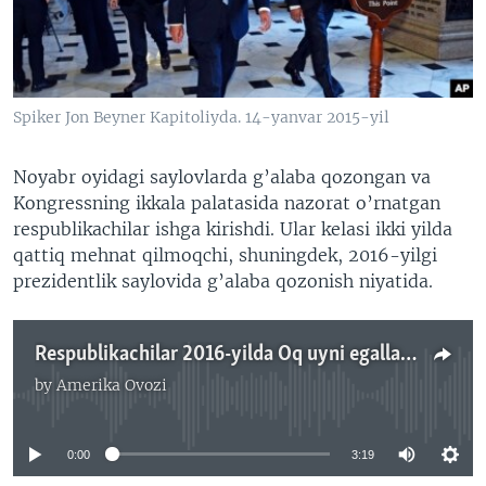
VIDEO
ODNOKLASSNIKI
XABARLAR SURATLARDA
TELEGRAM
TWITTER
Spiker Jon Beyner Kapitoliyda. 14-yanvar 2015-yil
SOUNDCLOUD
VOA
Noyabr oyidagi saylovlarda g’alaba qozongan va
Kongressning ikkala palatasida nazorat o’rnatgan
respublikachilar ishga kirishdi. Ular kelasi ikki yilda
qattiq mehnat qilmoqchi, shuningdek, 2016-yilgi
prezidentlik saylovida g’alaba qozonish niyatida.
Respublikachilar 2016-yilda Oq uyni egallamoqchi - Navbahor Imamova
by
Amerika Ovozi
No media source currently available
0:00
3:19