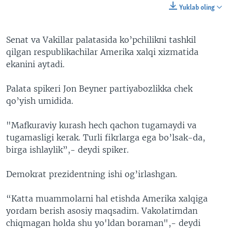
Yuklab oling
Senat va Vakillar palatasida ko’pchilikni tashkil
qilgan respublikachilar Amerika xalqi xizmatida
ekanini aytadi.
Palata spikeri Jon Beyner partiyabozlikka chek
qo’yish umidida.
"Mafkuraviy kurash hech qachon tugamaydi va
tugamasligi kerak. Turli fikrlarga ega bo’lsak-da,
birga ishlaylik”,- deydi spiker.
Demokrat prezidentning ishi og’irlashgan.
“Katta muammolarni hal etishda Amerika xalqiga
yordam berish asosiy maqsadim. Vakolatimdan
chiqmagan holda shu yo'ldan boraman",- deydi