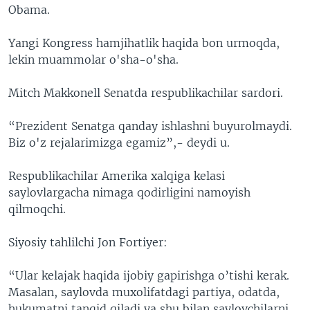
Obama.
Yangi Kongress hamjihatlik haqida bon urmoqda,
lekin muammolar o'sha-o'sha.
Mitch Makkonell Senatda respublikachilar sardori.
“Prezident Senatga qanday ishlashni buyurolmaydi.
Biz o'z rejalarimizga egamiz”,- deydi u.
Respublikachilar Amerika xalqiga kelasi
saylovlargacha nimaga qodirligini namoyish
qilmoqchi.
Siyosiy tahlilchi Jon Fortiyer:
“Ular kelajak haqida ijobiy gapirishga o’tishi kerak.
Masalan, saylovda muxolifatdagi partiya, odatda,
hukumatni tanqid qiladi va shu bilan saylovchilarni