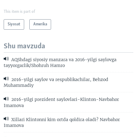
This item is part of
Siyosat
Amerika
Shu mavzuda
AQShdagi siyosiy manzara va 2016-yilgi saylovga
tayyorgarlik/Shohruh Hamro
2016-yilgi saylov va respublikachilar, Behzod
Muhammadiy
2016-yilgi prezident saylovlari-Klinton-Navbahor
Imamova
Xillari Klintonni kim ortda qoldira oladi? Navbahor
Imamova