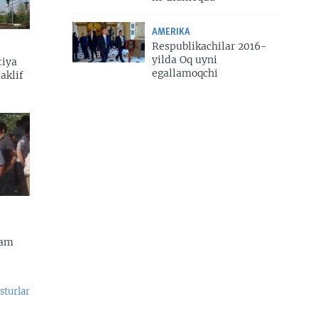
AMERIKA
Respublikachilar 2016-
yilda Oq uyni
tiya
egallamoqchi
aklif
dam
sturlar