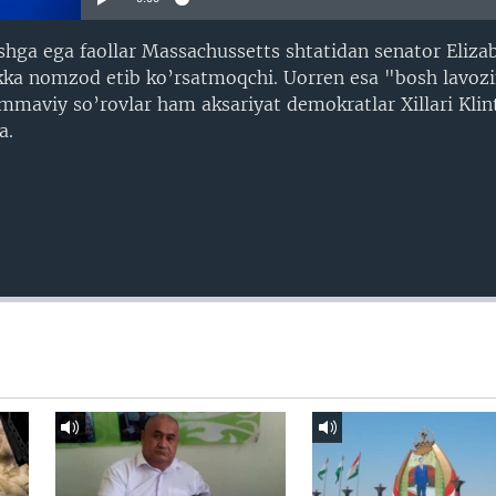
shga ega faollar Massachussetts shtatidan senator Eliza
kka nomzod etib ko’rsatmoqchi. Uorren esa "bosh lavozi
mmaviy so’rovlar ham aksariyat demokratlar Xillari Klin
a.