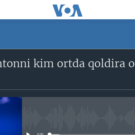
SUBSCRIBE
intonni kim ortda qoldira 
Obuna bo'ling
No media source currently avail
0:00