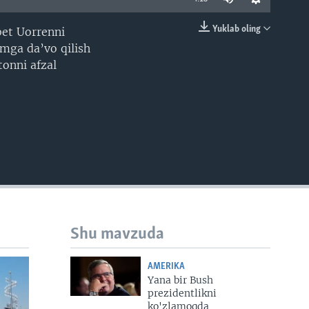
Yuklab oling
bet Uorrenni
EMBED
mga da’vo qilish
tonni afzal
Shu mavzuda
AMERIKA
Yana bir Bush
prezidentlikni
ko'zlamoqda