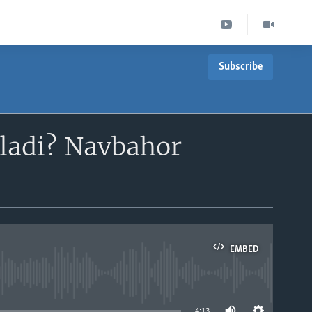
Subscribe
oladi? Navbahor
EMBED
able
4:13