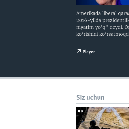
VIDEO
ODNOKLASSNIKI
XABARLAR SURATLARDA
TELEGRAM
Amerikada liberal qara
2016-yilda prezidentli
TWITTER
niyatim yo’q" deydi. O
SOUNDCLOUD
ko’rishini ko’rsatmoqd
Pleyer
Siz uchun