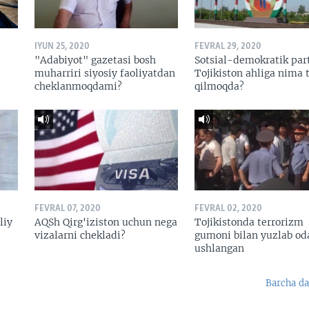
IYUN 25, 2020
FEVRAL 29, 2020
"Adabiyot" gazetasi bosh
Sotsial-demokratik par
muharriri siyosiy faoliyatdan
Tojikiston ahliga nima t
cheklanmoqdami?
qilmoqda?
FEVRAL 07, 2020
FEVRAL 02, 2020
liy
AQSh Qirg'iziston uchun nega
Tojikistonda terrorizm
vizalarni chekladi?
gumoni bilan yuzlab o
ushlangan
Barcha da