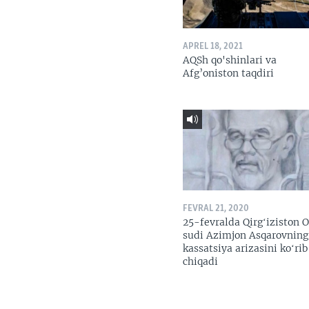
APREL 18, 2021
AQSh qo'shinlari va
Afg’oniston taqdiri
FEVRAL 21, 2020
25-fevralda Qirgʻiziston O
sudi Azimjon Asqarovning
kassatsiya arizasini koʻrib
chiqadi