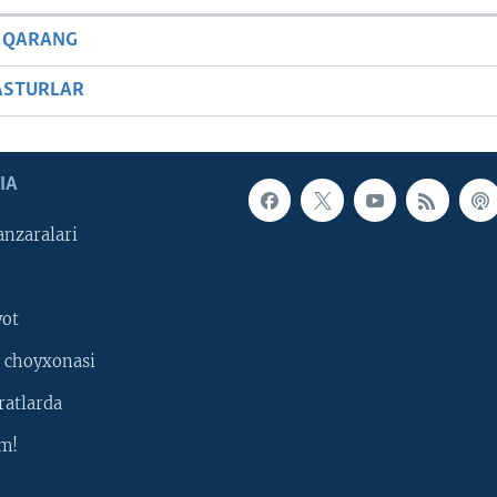
 QARANG
ASTURLAR
IA
nzaralari
yot
 choyxonasi
ratlarda
m!