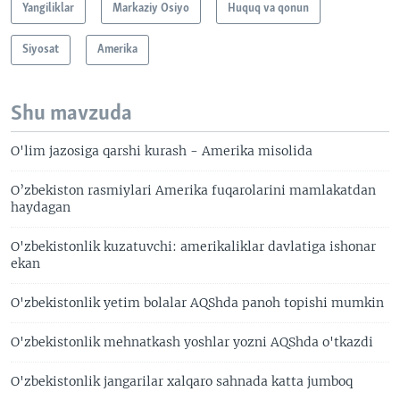
Yangiliklar
Markaziy Osiyo
Huquq va qonun
Siyosat
Amerika
Shu mavzuda
O'lim jazosiga qarshi kurash - Amerika misolida
O’zbekiston rasmiylari Amerika fuqarolarini mamlakatdan
haydagan
O'zbekistonlik kuzatuvchi: amerikaliklar davlatiga ishonar
ekan
O'zbekistonlik yetim bolalar AQShda panoh topishi mumkin
O'zbekistonlik mehnatkash yoshlar yozni AQShda o'tkazdi
O'zbekistonlik jangarilar xalqaro sahnada katta jumboq