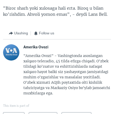
"Biror sharh yoki xulosaga hali erta. Biroq u bilan
ko'rishdim. Ahvoli yomon emas", - deydi Lans Bell.
Ulashing
Follow us
Amerika Ovozi
"Amerika Ovozi" - Vashingtonda asoslangan
xalqaro teleradio, 45 tilda efirga chiqadi. O'zbek
tilidagi ko'rsatuv va eshittirishlarda nafaqat
xalqaro hayot balki siz yashayotgan jamiyatdagi
muhim o'zgarishlar va masalalar yoritiladi.
O'zbek xizmati AQSh poytaxtida olti kishilik
tahririyatga va Markaziy Osiyo bo'ylab jamoatchi
muxbirlarga ega.
This item is part of