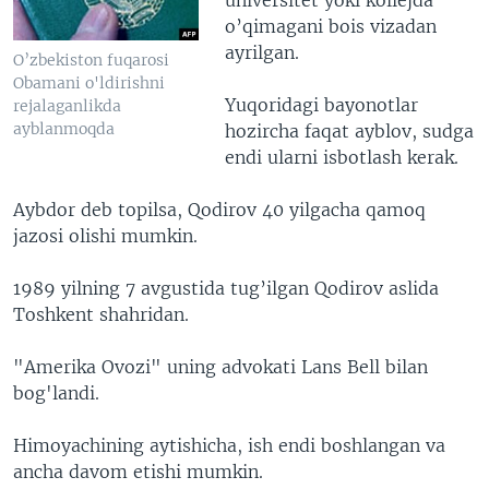
o’qimagani bois vizadan
ayrilgan.
O’zbekiston fuqarosi
Obamani o'ldirishni
Yuqoridagi bayonotlar
rejalaganlikda
ayblanmoqda
hozircha faqat ayblov, sudga
endi ularni isbotlash kerak.
Aybdor deb topilsa, Qodirov 40 yilgacha qamoq
jazosi olishi mumkin.
1989 yilning 7 avgustida tug’ilgan Qodirov aslida
Toshkent shahridan.
"Amerika Ovozi" uning advokati Lans Bell bilan
bog'landi.
Himoyachining aytishicha, ish endi boshlangan va
ancha davom etishi mumkin.