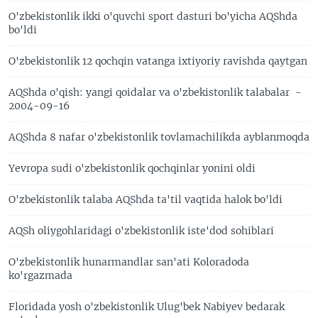
O'zbekistonlik ikki o'quvchi sport dasturi bo'yicha AQShda
bo'ldi
O'zbekistonlik 12 qochqin vatanga ixtiyoriy ravishda qaytgan
AQShda o'qish: yangi qoidalar va o'zbekistonlik talabalar -
2004-09-16
AQShda 8 nafar o'zbekistonlik tovlamachilikda ayblanmoqda
Yevropa sudi o'zbekistonlik qochqinlar yonini oldi
O'zbekistonlik talaba AQShda ta'til vaqtida halok bo'ldi
AQSh oliygohlaridagi o'zbekistonlik iste'dod sohiblari
O'zbekistonlik hunarmandlar san'ati Koloradoda
ko'rgazmada
Floridada yosh o'zbekistonlik Ulug'bek Nabiyev bedarak