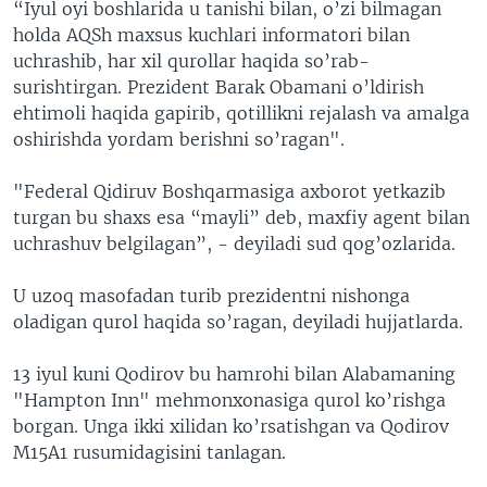
“Iyul oyi boshlarida u tanishi bilan, o’zi bilmagan
holda AQSh maxsus kuchlari informatori bilan
uchrashib, har xil qurollar haqida so’rab-
surishtirgan. Prezident Barak Obamani o’ldirish
ehtimoli haqida gapirib, qotillikni rejalash va amalga
oshirishda yordam berishni so’ragan".
"Federal Qidiruv Boshqarmasiga axborot yetkazib
turgan bu shaxs esa “mayli” deb, maxfiy agent bilan
uchrashuv belgilagan”, - deyiladi sud qog’ozlarida.
U uzoq masofadan turib prezidentni nishonga
oladigan qurol haqida so’ragan, deyiladi hujjatlarda.
13 iyul kuni Qodirov bu hamrohi bilan Alabamaning
"Hampton Inn" mehmonxonasiga qurol ko’rishga
borgan. Unga ikki xilidan ko’rsatishgan va Qodirov
M15A1 rusumidagisini tanlagan.