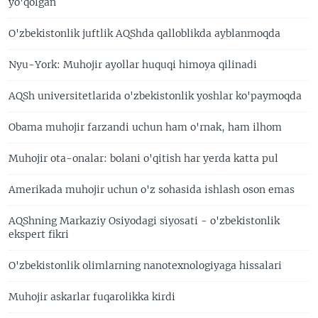
yo'qolgan
O'zbekistonlik juftlik AQShda qalloblikda ayblanmoqda
Nyu-York: Muhojir ayollar huquqi himoya qilinadi
AQSh universitetlarida o'zbekistonlik yoshlar ko'paymoqda
Obama muhojir farzandi uchun ham o'rnak, ham ilhom
Muhojir ota-onalar: bolani o'qitish har yerda katta pul
Amerikada muhojir uchun o'z sohasida ishlash oson emas
AQShning Markaziy Osiyodagi siyosati - o'zbekistonlik
ekspert fikri
O'zbekistonlik olimlarning nanotexnologiyaga hissalari
Muhojir askarlar fuqarolikka kirdi