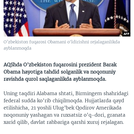
VIDEO
ODNOKLASSNIKI
XABARLAR SURATLARDA
TELEGRAM
TWITTER
SOUNDCLOUD
VOA
O’zbekiston fuqarosi Obamani o'ldirishni rejalaganlikda
ayblanmoqda
AQShda O’zbekiston fuqarosini prezident Barak
Obama hayotiga tahdid solganlik va noqonuniy
ravishda qurol saqlaganlikda ayblanmoqda.
Uning taqdiri Alabama shtati, Birmingem shahridagi
federal sudda ko'rib chiqilmoqda. Hujjatlarda qayd
etilishicha, 21 yoshli Ulug’bek Qodirov Amerikada
noqonuniy yashagan va ruxsatsiz o'q-dori, granata
xarid qilib, davlat rahbariga qarshi xuruj rejalagan.