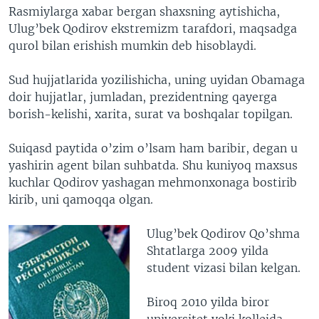
Rasmiylarga xabar bergan shaxsning aytishicha,
Ulug’bek Qodirov ekstremizm tarafdori, maqsadga
qurol bilan erishish mumkin deb hisoblaydi.
Sud hujjatlarida yozilishicha, uning uyidan Obamaga
doir hujjatlar, jumladan, prezidentning qayerga
borish-kelishi, xarita, surat va boshqalar topilgan.
Suiqasd paytida o’zim o’lsam ham baribir, degan u
yashirin agent bilan suhbatda. Shu kuniyoq maxsus
kuchlar Qodirov yashagan mehmonxonaga bostirib
kirib, uni qamoqqa olgan.
Ulug’bek Qodirov Qo’shma
Shtatlarga 2009 yilda
student vizasi bilan kelgan.
Biroq 2010 yilda biror
universitet yoki kollejda