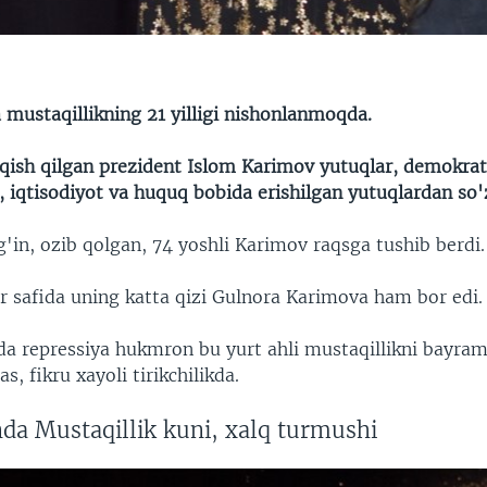
 mustaqillikning 21 yilligi nishonlanmoqda.
qish qilgan prezident Islom Karimov yutuqlar, demokrati
, iqtisodiyot va huquq bobida erishilgan yutuqlardan so'z
g'in, ozib qolgan, 74 yoshli Karimov raqsga tushib berdi.
 safida uning katta qizi Gulnora Karimova ham bor edi.
ida repressiya hukmron bu yurt ahli mustaqillikni bayram
s, fikru xayoli tirikchilikda.
da Mustaqillik kuni, xalq turmushi