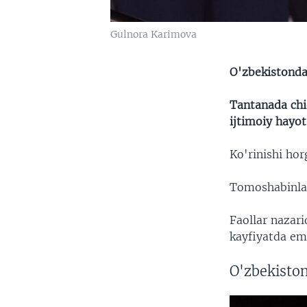
Gulnora Karimova
O'zbekistonda
Tantanada chi
ijtimoiy hayot
Ko'rinishi hor
Tomoshabinlar
Faollar nazar
kayfiyatda ema
O'zbekiston