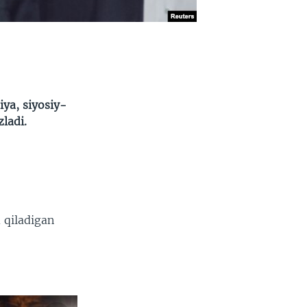
ya, siyosiy-
ladi.
 qiladigan