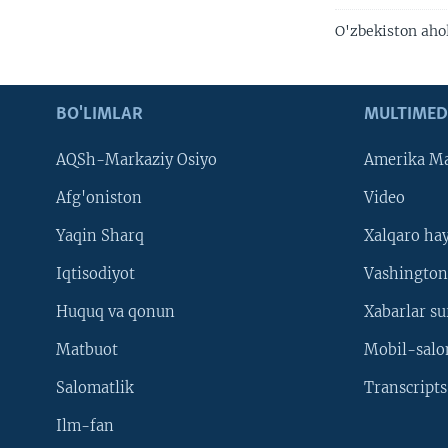
O'zbekiston ahol
BO'LIMLAR
MULTIMED
AQSh-Markaziy Osiyo
Amerika Ma
Afg'oniston
Video
Yaqin Sharq
Xalqaro ha
Iqtisodiyot
Vashington
Huquq va qonun
Xabarlar su
Matbuot
Mobil-salo
Salomatlik
Transcripts
Ilm-fan