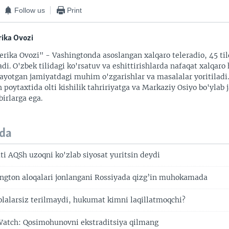
Follow us
Print
ika Ovozi
rika Ovozi" - Vashingtonda asoslangan xalqaro teleradio, 45 til
adi. O'zbek tilidagi ko'rsatuv va eshittirishlarda nafaqat xalqaro 
ayotgan jamiyatdagi muhim o'zgarishlar va masalalar yoritiladi
 poytaxtida olti kishilik tahririyatga va Markaziy Osiyo bo'ylab
irlarga ega.
da
ti AQSh uzoqni ko'zlab siyosat yuritsin deydi
gton aloqalari jonlangani Rossiyada qizg’in muhokamada
bolalarsiz terilmaydi, hukumat kimni laqillatmoqchi?
atch: Qosimohunovni ekstraditsiya qilmang