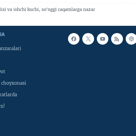
isi va ishchi kuchi, so'nggi raqamlarga nazar
IA
nzaralari
yot
 choyxonasi
ratlarda
m!