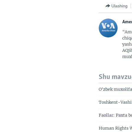
Ulashing
Amer
"Ame
chiq
yash
AQSh
muxb
Shu mavzu
O'zbek muxolifa
Toshkent-Vashin
Faollar: Paxta 
Human Rights W