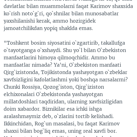
davlatlar bilan muammolarni faqat Karimov shaxsida
ko`rish noto`g`ri, qo`shnilar bilan munosabatlar
yaxshilanishi kerak, ammo hozirgidek
jamoatchilikdan yopiq shaklda emas.
“Toshkent bosim siyosatini o`zgartirib, takallufga
o`tayotganga o`xshaydi. Shu yo`l bilan O`zbekiston
manfaatlarini himoya qilmoqchidir. Ammo bu
manfaatlar nimada? Ya'ni, O`zbekiston manfaati
Qirg`izistonda, Tojikistonda yashayotgan o`zbeklar
xavfsizligini kafolatlashmi yoki boshqa narsalarmi?
Chunki Rossiya, Qozog`iston, Qirg`iziston
elchixonalari O`zbekistonda yashayotgan
millatdoshlari taqdiridan, ularning xavfsizligidan
doim xabardor. Biznikilar esa ichki ishga
aralashmaymiz deb, o`zlarini tortib kelishadi.
Ikkinchidan, Rog`un masalasi, bu faqat Karimov
shaxsi bilan bog`liq emas, uning real xavfi bor.