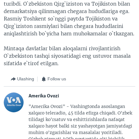
turibdi. O`zbekiston Qirg`iziston va Tojikiston bilan
demarkatsiya qilinmagan chegara hududlariga ega.
Rasmiy Toshkent so`nggi paytda Tojikiston va
Qirg`iziston rasmiylari bilan chegara hududlarini
aniqlashtirish bo`yicha ham muhokamalar o`tkazgan.
Mintaqa davlatlar bilan aloqalarni rivojlantirish
O`zbekiston tashqi siyosatidagi eng ustuvor masala
sifatida e`tirof etilgan.
Ulashing
Follow us
Amerika Ovozi
"Amerika Ovozi" - Vashingtonda asoslangan
xalqaro teleradio, 45 tilda efirga chiqadi. O'zbek
tilidagi ko'rsatuv va eshittirishlarda nafaqat
xalqaro hayot balki siz yashayotgan jamiyatdagi
muhim o'zgarishlar va masalalar yoritiladi.
O'zbek xizmati AQSh poytaxtida olti kishilik