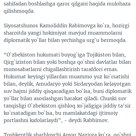
sahifadan boshlashga qaror qilgani haqida mulohaza
qilishmoqda.
Siyosatshunos Kamoliddin Rabimovga ko`ra, hozirgi
sharoitda yangi hokimiyat mavjud muammolarni
diplomatik yo`llar bilan yechishga urg`u bermoqda.
“O`zbekiston hukumati buyog`iga Tojikiston bilan,
Qirg`iziston bilan yoki boshqa qo`shni davlatlar bilan
munosabatlarni chigallashtirish tarafdori emas.
Hukumat keyingi yillardan muammo yuz ko`rsatishi
bilan, deylik, Amudaryo yoki Sirdaryodan kelayotgan
suv hajmi jiddiy qisqaradigan bo`lsa, buni diplomatik
yo`llar bilan asoslashgan harakat qiladi. Chunki suv
tanqisligi O`zbekiston qishloq xo`jaligiga jiddiy ta'sir
ko`rsatadigan bo`lsa, bu mamlakatdagi ijtimoiy
portlashni kafolatlaydi”, - deydi Rabbimov.
Toshkentlik sharhlovchi Anvar Nazirga ko`ra, qo`shni