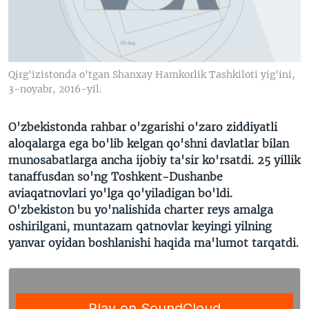
VIDEO
ODNOKLASSNIKI
XABARLAR SURATLARDA
TELEGRAM
TWITTER
Qirg'izistonda o'tgan Shanxay Hamkorlik Tashkiloti yig'ini,
SOUNDCLOUD
VOA
3-noyabr, 2016-yil.
O'zbekistonda rahbar o'zgarishi o'zaro ziddiyatli
aloqalarga ega bo'lib kelgan qo'shni davlatlar bilan
munosabatlarga ancha ijobiy ta'sir ko'rsatdi. 25 yillik
tanaffusdan so'ng Toshkent-Dushanbe
aviaqatnovlari yo'lga qo'yiladigan bo'ldi.
O'zbekiston bu yo'nalishida charter reys amalga
oshirilgani, muntazam qatnovlar keyingi yilning
yanvar oyidan boshlanishi haqida ma'lumot tarqatdi.