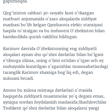
gapirmoqda.
Qirg'iziston rahbari 30-noyabr kuni o`tkazgan
matbuot anjumanida o`zaro aloqalarda ziddiyat
manbasi bo`lib kelgan Qambarota elektr stansiyasi
haqida to`xtalgan va bu inshootni O`zbekiston bilan
hamkorlikda qurish taklifini bildirgan.
Karimov davrida O`zbekistonning eng ziddiyatli
aloqalari aynan shu qo`shni davlatlar bilan bo`lgani
e`tiborga olinsa, uning o`limi ortidan o`tgan uch oy
mobaynida kuzatilgan o`zgarishlar munosabatlardagi
taranglik Karimov shaxsiga bog`liq edi, degan
xulosani beradi.
Ammo bu xulosa mintaqa davlatlari o`rtasida
haqiqatda ziddiyatli muammolar yo`q degani emas,
ayniqsa suvdan foydalanish maslasida.Sharhlovchilar
Toshkent qo`shni davlatlar bilan aloqalarni yangi