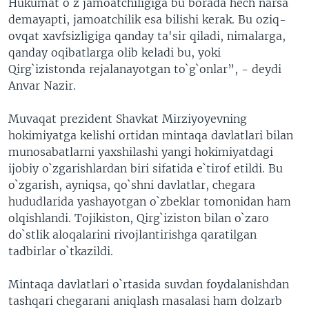
Hukumat o`z jamoatchiligiga bu borada hech narsa
demayapti, jamoatchilik esa bilishi kerak. Bu oziq-
ovqat xavfsizligiga qanday ta'sir qiladi, nimalarga,
qanday oqibatlarga olib keladi bu, yoki
Qirg`izistonda rejalanayotgan to`g`onlar”, - deydi
Anvar Nazir.
Muvaqat prezident Shavkat Mirziyoyevning
hokimiyatga kelishi ortidan mintaqa davlatlari bilan
munosabatlarni yaxshilashi yangi hokimiyatdagi
ijobiy o`zgarishlardan biri sifatida e`tirof etildi. Bu
o`zgarish, ayniqsa, qo`shni davlatlar, chegara
hududlarida yashayotgan o`zbeklar tomonidan ham
olqishlandi. Tojikiston, Qirg`iziston bilan o`zaro
do`stlik aloqalarini rivojlantirishga qaratilgan
tadbirlar o`tkazildi.
Mintaqa davlatlari o`rtasida suvdan foydalanishdan
tashqari chegarani aniqlash masalasi ham dolzarb