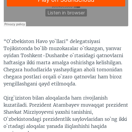
“O`zbekiston Havo yo`llari” delegatsiyasi
Tojikistonda bo`lib muzokaralar o`tkazgan, yanvar
oyidan Toshkent-Dushanbe o`rtasidagi qatnovlarni
haftasiga ikki marta amalga oshirishga kelishilgan.
Chegara hududlarida yashaydigan aholi tomonidan
chegara postlari orqali o`zaro qatnovlar ham biroz
yengillashgani qayd etilmoqda.
Qirg`iziston bilan aloqalarda ham rivojlanish
kuzatiladi. Prezident Atambayev muvaqqat prezident
Shavkat Mirziyoyevni yaxshi tanishini,
O`zbekistondagi prezidentlik saylovlaridan so`ng ikki
o`rtadagi aloqalar yanada iliqlashishi haqida