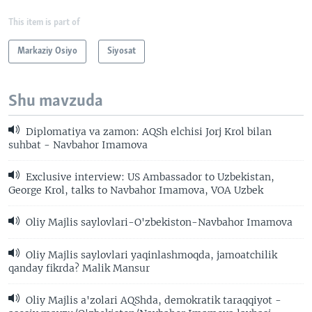
This item is part of
Markaziy Osiyo
Siyosat
Shu mavzuda
Diplomatiya va zamon: AQSh elchisi Jorj Krol bilan
suhbat - Navbahor Imamova
Exclusive interview: US Ambassador to Uzbekistan,
George Krol, talks to Navbahor Imamova, VOA Uzbek
Oliy Majlis saylovlari-O'zbekiston-Navbahor Imamova
Oliy Majlis saylovlari yaqinlashmoqda, jamoatchilik
qanday fikrda? Malik Mansur
Oliy Majlis a'zolari AQShda, demokratik taraqqiyot -