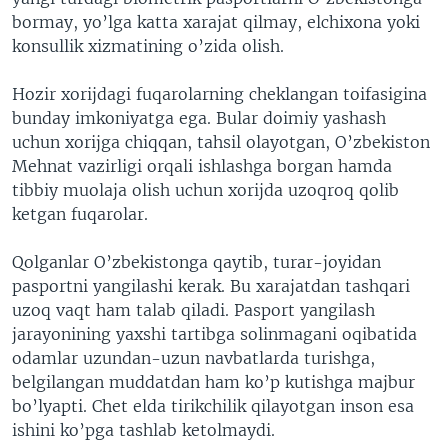
bormay, yo’lga katta xarajat qilmay, elchixona yoki
konsullik xizmatining o’zida olish.
Hozir xorijdagi fuqarolarning cheklangan toifasigina
bunday imkoniyatga ega. Bular doimiy yashash
uchun xorijga chiqqan, tahsil olayotgan, O’zbekiston
Mehnat vazirligi orqali ishlashga borgan hamda
tibbiy muolaja olish uchun xorijda uzoqroq qolib
ketgan fuqarolar.
Qolganlar O’zbekistonga qaytib, turar-joyidan
pasportni yangilashi kerak. Bu xarajatdan tashqari
uzoq vaqt ham talab qiladi. Pasport yangilash
jarayonining yaxshi tartibga solinmagani oqibatida
odamlar uzundan-uzun navbatlarda turishga,
belgilangan muddatdan ham ko’p kutishga majbur
bo’lyapti. Chet elda tirikchilik qilayotgan inson esa
ishini ko’pga tashlab ketolmaydi.