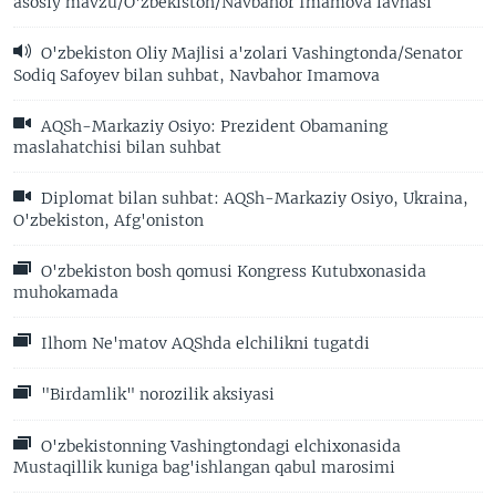
asosiy mavzu/O'zbekiston/Navbahor Imamova lavhasi
O'zbekiston Oliy Majlisi a'zolari Vashingtonda/Senator
Sodiq Safoyev bilan suhbat, Navbahor Imamova
AQSh-Markaziy Osiyo: Prezident Obamaning
maslahatchisi bilan suhbat
Diplomat bilan suhbat: AQSh-Markaziy Osiyo, Ukraina,
O'zbekiston, Afg'oniston
O'zbekiston bosh qomusi Kongress Kutubxonasida
muhokamada
Ilhom Ne'matov AQShda elchilikni tugatdi
"Birdamlik" norozilik aksiyasi
O'zbekistonning Vashingtondagi elchixonasida
Mustaqillik kuniga bag'ishlangan qabul marosimi