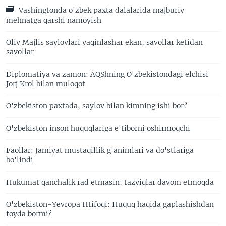
Vashingtonda o'zbek paxta dalalarida majburiy
mehnatga qarshi namoyish
Oliy Majlis saylovlari yaqinlashar ekan, savollar ketidan
savollar
Diplomatiya va zamon: AQShning O'zbekistondagi elchisi
Jorj Krol bilan muloqot
O'zbekiston paxtada, saylov bilan kimning ishi bor?
O'zbekiston inson huquqlariga e'tiborni oshirmoqchi
Faollar: Jamiyat mustaqillik g'animlari va do'stlariga
bo'lindi
Hukumat qanchalik rad etmasin, tazyiqlar davom etmoqda
O'zbekiston-Yevropa Ittifoqi: Huquq haqida gaplashishdan
foyda bormi?