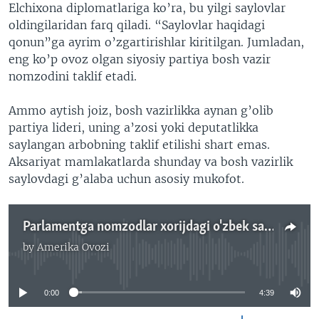
Elchixona diplomatlariga ko’ra, bu yilgi saylovlar
oldingilaridan farq qiladi. “Saylovlar haqidagi
qonun”ga ayrim o’zgartirishlar kiritilgan. Jumladan,
eng ko’p ovoz olgan siyosiy partiya bosh vazir
nomzodini taklif etadi.
Ammo aytish joiz, bosh vazirlikka aynan g’olib
partiya lideri, uning a’zosi yoki deputatlikka
saylangan arbobning taklif etilishi shart emas.
Aksariyat mamlakatlarda shunday va bosh vazirlik
saylovdagi g’alaba uchun asosiy mukofot.
Parlamentga nomzodlar xorijdagi o'zbek saylovchisi bilan muloqot qiladimi?
by
Amerika Ovozi
No media source currently available
0:00
4:39