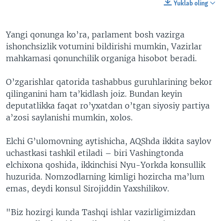
Yuklab oling
Yangi qonunga ko’ra, parlament bosh vazirga
ishonchsizlik votumini bildirishi mumkin, Vazirlar
mahkamasi qonunchilik organiga hisobot beradi.
O’zgarishlar qatorida tashabbus guruhlarining bekor
qilinganini ham ta’kidlash joiz. Bundan keyin
deputatlikka faqat ro’yxatdan o’tgan siyosiy partiya
a’zosi saylanishi mumkin, xolos.
Elchi G’ulomovning aytishicha, AQShda ikkita saylov
uchastkasi tashkil etiladi – biri Vashingtonda
elchixona qoshida, ikkinchisi Nyu-Yorkda konsullik
huzurida. Nomzodlarning kimligi hozircha ma’lum
emas, deydi konsul Sirojiddin Yaxshilikov.
"Biz hozirgi kunda Tashqi ishlar vazirligimizdan