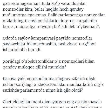
qatnashmaganman. Juda ko'p vatandoshlar
nomzodlar kim, bular haqida hech qanday
ma'lumotga ega emas. Balki parlamentga nomzodlar
o'zlarining tashviqot ishlarini internet orqali olib
borsa, maqsadga muvofiq bo'ladi deb o'ylayman".
Odatda saylov kampaniyasi paytida nomzodlar
saylovchilar bilan uchrashib, tashviqot-targ’ibot
ishlarini olib boradi.
Xorijdagi o’zbekistonliklar o’z nomzodlari bilan
qanday muloqot qilishi mumkin?
Partiya yoki nomzodlar ularning ovozlarini olish
uchun xorijdagi o’zbekistonliklar manfaatlarini olg’a
surishda parlamentda nima ish qila oladi?
Chet eldagi jamoani qiynayotgan eng asosiy masala
yangi turdagi biometrik pasportlarni O’zbekistonga