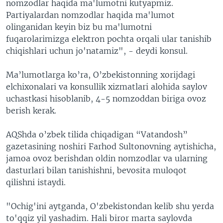
nomzodlar haqida ma'lumotni kutyapmiz.
Partiyalardan nomzodlar haqida ma'lumot
olinganidan keyin biz bu ma'lumotni
fuqarolarimizga elektron pochta orqali ular tanishib
chiqishlari uchun jo'natamiz", - deydi konsul.
Ma’lumotlarga ko’ra, O’zbekistonning xorijdagi
elchixonalari va konsullik xizmatlari alohida saylov
uchastkasi hisoblanib, 4-5 nomzoddan biriga ovoz
berish kerak.
AQShda o’zbek tilida chiqadigan “Vatandosh”
gazetasining noshiri Farhod Sultonovning aytishicha,
jamoa ovoz berishdan oldin nomzodlar va ularning
dasturlari bilan tanishishni, bevosita muloqot
qilishni istaydi.
"Ochig'ini aytganda, O'zbekistondan kelib shu yerda
to'qqiz yil yashadim. Hali biror marta saylovda