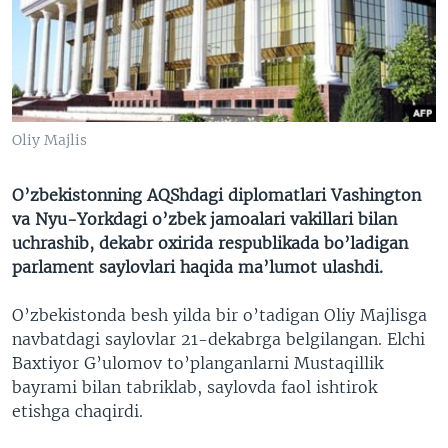
VIDEO
ODNOKLASSNIKI
XABARLAR SURATLARDA
TELEGRAM
TWITTER
SOUNDCLOUD
VOA
Oliy Majlis
O’zbekistonning AQShdagi diplomatlari Vashington
va Nyu-Yorkdagi o’zbek jamoalari vakillari bilan
uchrashib, dekabr oxirida respublikada bo’ladigan
parlament saylovlari haqida ma’lumot ulashdi.
O’zbekistonda besh yilda bir o’tadigan Oliy Majlisga
navbatdagi saylovlar 21-dekabrga belgilangan. Elchi
Baxtiyor G’ulomov to’planganlarni Mustaqillik
bayrami bilan tabriklab, saylovda faol ishtirok
etishga chaqirdi.