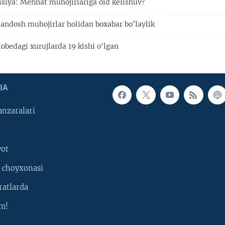
siya: Mehnat muhojirlariga oid kelishuv?
tandosh muhojirlar holidan boxabar bo’laylik
obedagi xurujlarda 19 kishi o'lgan
IA
nzaralari
yot
 choyxonasi
ratlarda
m!