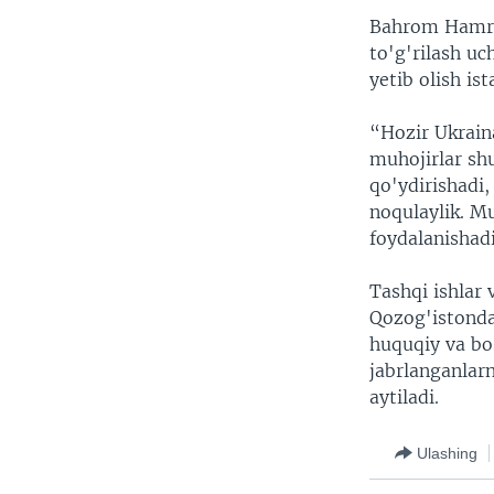
Bahrom Hamroy
to'g'rilash u
yetib olish is
“Hozir Ukraina
muhojirlar shu
qo'ydirishadi,
noqulaylik. M
foydalanishad
Tashqi ishlar 
Qozog'istondag
huquqiy va bo
jabrlanganlarn
aytiladi.
Ulashing