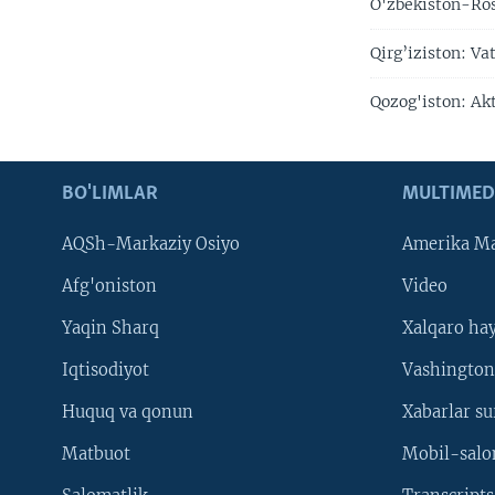
O'zbekiston-Ros
Qirg’iziston: Va
Qozog'iston: Akt
BO'LIMLAR
MULTIMED
AQSh-Markaziy Osiyo
Amerika Ma
Afg'oniston
Video
Yaqin Sharq
Xalqaro ha
Iqtisodiyot
Vashington
Huquq va qonun
Xabarlar su
Matbuot
Mobil-salo