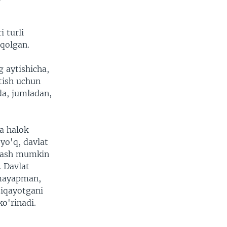
 turli
 qolgan.
 aytishicha,
tish uchun
da, jumladan,
da halok
 yo'q, davlat
hlash mumkin
. Davlat
emayapman,
ziqayotgani
o'rinadi.