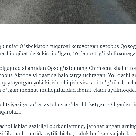
50 nafar O'zbekiston fuqarosi ketayotgan avtobus Qozog
ashi oqibatida 9 kishi o'lgan, 10 dan ortig'i shifoxonaga
olgagrad shahridan Qozog'istonning Chimkent shahri t
tobus Aktobe viloyatida halokatga uchragan. Yo'lovchilar
qaytayotgan yoki kirish-chiqish vizasini to'g'rilash uc
 o'tgan mehnat muhojirlaridan iborat ekani aytilmoqda
litsiyasiga ko'ra, avtobus ag'darilib ketgan. O'lganlarn
qarolari.
shqi ishlar vazirligi qurbonlarning, jarohatlanganlarning
azirlik ma'lumotida aytilishicha, halok bo'lgan va jabrlan