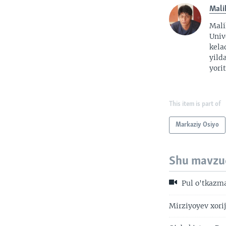
Mali
Mali
Univ
kela
yild
yorit
This item is part of
Markaziy Osiyo
Shu mavzu
Pul o'tkazma
Mirziyoyev xorij