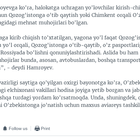
evga ko'ra, halokatga uchragan yo'lovchilar kirish-chiq
chun Qozog'istonga o'tib qaytish yoki Chimkent orqali O
tagidagi mehnat muhojirlari bo'lgan.
ga kirib chiqish to'xtatilgan, yagona yo'l faqat Qozog'i
 yo'l orqali, Qozog'istonga o'tib-qaytib, o'z pasportla
 Rossiyada bo'lishni qonuniylashtirishadi. Aslida bu ham
uhojirlar bunda, asosan, avtobuslardan, boshqa transport
i”, - deydi Hamroyev.
vazirligi saytiga qo'yilgan oxirgi bayonotga ko'ra, O'zbe
i elchixonasi vakillari hodisa joyiga yetib borgan va ja
shqa turdagi yordam ko'rsatmoqda. Unda, shuningdek, q
i O'zbekistonga jo'natish uchun maxsus aviareys tashkil
Follow us
Print