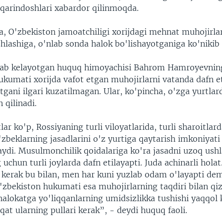
 qarindoshlari xabardor qilinmoqda.
a, O'zbekiston jamoatchiligi xorijdagi mehnat muhojirlari
shlashiga, o'nlab sonda halok bo'lishayotganiga ko'nikib
lab kelayotgan huquq himoyachisi Bahrom Hamroyevning
ukumati xorijda vafot etgan muhojirlarni vatanda dafn e
gani ilgari kuzatilmagan. Ular, ko'pincha, o'zga yurtlar
 qilinadi.
ar ko'p, Rossiyaning turli viloyatlarida, turli sharoitlar
zbeklarning jasadlarini o'z yurtiga qaytarish imkoniyati
di. Musulmonchilik qoidalariga ko'ra jasadni uzoq us
uchun turli joylarda dafn etilayapti. Juda achinarli holat
i kerak bu bilan, men har kuni yuzlab odam o'layapti d
zbekiston hukumati esa muhojirlarning taqdiri bilan qi
alokatga yo'liqqanlarning umidsizlikka tushishi yaqqol k
t ularning pullari kerak”, - deydi huquq faoli.