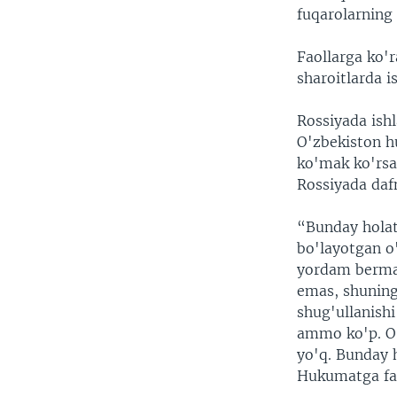
fuqarolarning
Faollarga ko'r
sharoitlarda i
Rossiyada ish
O'zbekiston h
ko'mak ko'rsat
Rossiyada dafn
“Bunday holatl
bo'layotgan o'
yordam bermay
emas, shuning 
shug'ullanish
ammo ko'p. O'
yo'q. Bunday h
Hukumatga faqa