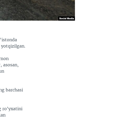
'istonda
 yotqizilgan.
omon
, asosan,
hun
.
ing barchasi
 ro'yxatini
gan