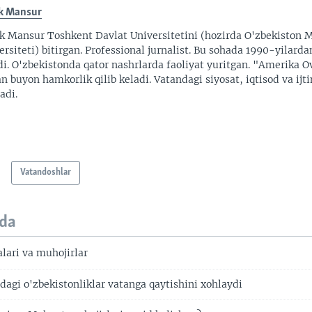
k Mansur
k Mansur Toshkent Davlat Universitetini (hozirda O'zbekiston M
ersiteti) bitirgan. Professional jurnalist. Bu sohada 1990-yilarda
di. O'zbekistonda qator nashrlarda faoliyat yuritgan. "Amerika O
an buyon hamkorlik qilib keladi. Vatandagi siyosat, iqtisod va ijt
adi.
Vatandoshlar
da
lari va muhojirlar
dagi o'zbekistonliklar vatanga qaytishini xohlaydi