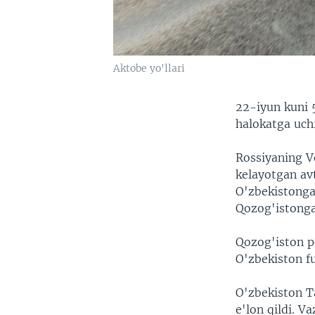
Aktobe yo'llari
22-iyun kuni 
halokatga uchr
Rossiyaning V
kelayotgan av
O'zbekistonga 
Qozog'istonga
Qozog'iston po
O'zbekiston fu
O'zbekiston Ta
e'lon qildi. V