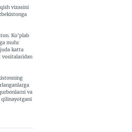
ish vizasini
'zbekistonga
ston. Ko'plab
riga muhr
 juda katta
 vositalaridan
kistonning
brlanganlarga
urbonlarni va
 qilinayotgani