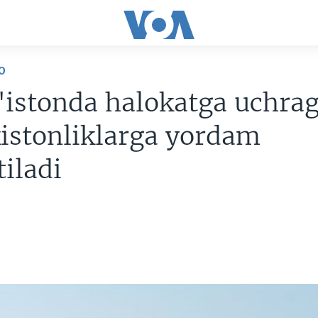
O
'istonda halokatga uchra
istonliklarga yordam
tiladi