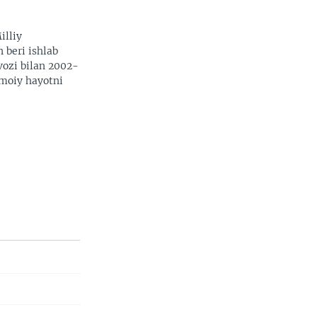
illiy
n beri ishlab
vozi bilan 2002-
imoiy hayotni