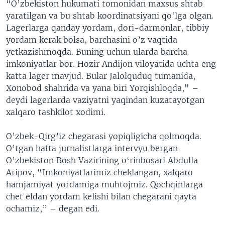
“O’zbekiston hukumati tomonidan maxsus shtab
VIDEO
ODNOKLASSNIKI
yaratilgan va bu shtab koordinatsiyani qo'lga olgan.
Lagerlarga qanday yordam, dori-darmonlar, tibbiy
XABARLAR SURATLARDA
TELEGRAM
yordam kerak bolsa, barchasini o’z vaqtida
TWITTER
yetkazishmoqda. Buning uchun ularda barcha
imkoniyatlar bor. Hozir Andijon viloyatida uchta eng
SOUNDCLOUD
VOA
katta lager mavjud. Bular Jalolquduq tumanida,
Xonobod shahrida va yana biri Yorqishloqda," –
deydi lagerlarda vaziyatni yaqindan kuzatayotgan
xalqaro tashkilot xodimi.
O’zbek-Qirg’iz chegarasi yopiqligicha qolmoqda.
O’tgan hafta jurnalistlarga intervyu bergan
O’zbekiston Bosh Vazirining o‘rinbosari Abdulla
Aripov, “Imkoniyatlarimiz cheklangan, xalqaro
hamjamiyat yordamiga muhtojmiz. Qochqinlarga
chet eldan yordam kelishi bilan chegarani qayta
ochamiz,” – degan edi.