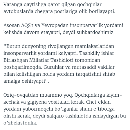
Vatanga qaytishga qaror qilgan qochqinlar
avtobuslarda chegara postlariga olib borilayapti.
Asosan AQSh va Yevropadan insonparvarlik yordami
kelishda davom etayapti, deydi suhbatdoshimiz.
"Butun dunyoning rivojlangan mamlakatlaridan
insonparvarlik yordami kelyapti. Tashkiliy ishlar
Birlashgan Millatlar Tashkiloti tomonidan
boshqarilmoqda. Guruhlar va mutasaddi vakillar
bilan kelishilgan holda yordam tarqatishni shtab
amalga oshiryapti".
Oziq-ovqatdan muammo yoq. Qochqinlarga kiyim-
kechak va gigiyena vositalari kerak. Chet eldan
yordam yubormoqchi bo’lganlar shuni e’tiborga
olishi kerak, deydi xalqaro tashkilotda ishlaydigan bu
o’zbekistonlik.