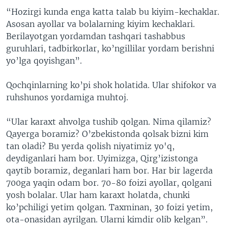
“Hozirgi kunda enga katta talab bu kiyim-kechaklar.
Asosan ayollar va bolalarning kiyim kechaklari.
Berilayotgan yordamdan tashqari tashabbus
guruhlari, tadbirkorlar, ko’ngillilar yordam berishni
yo’lga qoyishgan”.
Qochqinlarning ko’pi shok holatida. Ular shifokor va
ruhshunos yordamiga muhtoj.
“Ular karaxt ahvolga tushib qolgan. Nima qilamiz?
Qayerga boramiz? O’zbekistonda qolsak bizni kim
tan oladi? Bu yerda qolish niyatimiz yo'q,
deydiganlari ham bor. Uyimizga, Qirg’izistonga
qaytib boramiz, deganlari ham bor. Har bir lagerda
700ga yaqin odam bor. 70-80 foizi ayollar, qolgani
yosh bolalar. Ular ham karaxt holatda, chunki
ko’pchiligi yetim qolgan. Taxminan, 30 foizi yetim,
ota-onasidan ayrilgan. Ularni kimdir olib kelgan”.