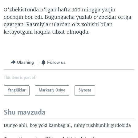
O’zbekistonda o’tgan hafta 100 mingga yaqin
qochqin bor edi. Bugungacha yuzlab o’zbeklar ortga
qaytgan. Rasmiylar ulardan o’z xohishi bilan
ketayotgani haqida tilxat olmoqda.
Ulashing
Follow us
This item is part of
Yangiliklar
Markaziy Osiyo
Siyosat
Shu mavzuda
Dunyo ahli, boy yoki kambag'al, ruhiy tushkunlik girdobida