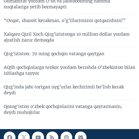
Gumanitar yordam O’sh va Jalolobodning hamma
nuqtalariga yetib bormayapti
“Ovqat, sharoit kerakmas, o’g’illarimizni qutqarishsin!”
Xalqaro Qizil Xoch Qirg’izistonga 10 million dollar yordam
ajratish zarur demoqda
Qirg'iziston: 70 ming qochqin vatanga qaytgan
AQSh qochqinlarga tezkor yordam berishda O'zbekiston bilan
ishlashga tayyor
Qirg’inda jabr tortgan uyg’urlar kechirimli bo’lish kerak
deydi
Qozog'iston o'zbek qochqinlarini vatanga qaytarmasin,
deydi muhojirlar