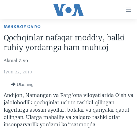
Bosh
sahifaga
boring
Boshiga
MARKAZIY OSIYO
qayting
BOSH SAHIFA
Qochqinlar nafaqat moddiy, balki
Qidiruvga
AMERIKA
ruhiy yordamga ham muhtoj
o'ting
MARKAZIY OSIYO
Akmal Ziyo
XALQARO
Iyun 22, 2010
VATANDOSHLAR
Ulashing
MULTIMEDIA
Andijon, Namangan va Farg’ona viloyatlarida O’sh va
IJTIMOIY TARMOQLAR
AMERIKA MANZARALARI
jalolobodlik qochqinlar uchun tashkil qilingan
lagerlarga asosan ayollar, bolalar va qariyalar qabul
INGLIZ TILI DARSLARI
XALQARO HAYOT
FACEBOOK
qilingan. Ularga mahalliy va xalqaro tashkilotlar
EDITORIAL
VASHINGTON CHOYXONASI
YOUTUBE
insonparvarlik yordami ko’rsatmoqda.
MOBIL-SALOM!
INSTAGRAM
Learning English