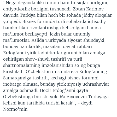
“Nega deganda ikki tomon ham to'siqlar borligini,
ehtiyotkorlik borligini tushunadi. Zotan Karimov
davrida Turkiya bilan hech bir sohada jiddiy aloqalar
yo'q edi. Biznes forumda turli sohalarda iqtisodiy
hamkorlikni rivojlantirishga kelishilgani haqida
ma'lumot berilayapti, lekin bular umumiy
ma'lumotlar. Aslida Turkiyada siyosat shundayki,
bunday hamkorlik, masalan, davlat rahbari
Erdog'anni yirik tadbirkorlar guruhi bilan amalga
oshirilgan shov-shuvli tashrifi va turli
shartnomalarning imzolanishidan so'ng bunga
kirishiladi. O'zbekiston misolida esa Erdog'anning
Samarqandga tashrifi, kechagi bisnes forumni
inobatga olmasa, bunday yirik siyosiy uchrashuvlar
amalga oshmadi. Hozir Erdog'anni qayta
O'zbekistonga borishi yoki Mirziyoyevni Turkiyaga
kelishi kun tartibida turishi kerak”, - deydi
Normo'min.