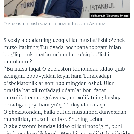
O'zbekiston bosh vaziri muovini Rustam Azimov
Siyosiy aloqalarning uzoq yillar muzlatilishi o'zbek
muxolifatining Turkiyada boshpana topgani bilan
bog'liq. Hukumatlar uchun bu to'siq bo'lishi
mumkinmi?
“Bu narsa faqat O'zbekiston tomonidan iddao qilib
kelingan. 2000-yildan keyin ham Turkiyadagi
o'zbekistonliklar soni 100 mingdan oshdi. Ular
orasida har xil toifadagi odamlar bor, faqat
muxolifat emas. Qolaversa, muxolifatning boshqa
boradigan joyi ham yo'q. Turkiyada nafaqat
O'zbekistondan, balki butun musulmon dunyosidan
muhojirlar, muxoliflar bor. Shuning uchun
O'zbekistonni bunday iddao qilishi noto'g'ri, buni
hisobga olmaslik kerak. Men bir muxolifatchi sifatida