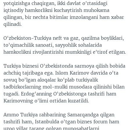
yotqizishga chaqirgan, ikki davlat o'rtasidagi
iqtisodiy hamkorlikni kuchaytirish muhokama
qilingan, bir nechta bitimlar imzolangani ham xabar
qilinadi.
O'zbekiston-Turkiya neft va gaz, qazilma boyliklari,
to'qimachilik sanoati, sayyohlik sohalarida
hamkorlikni rivojlantirishi mumkinligi e'tirof etilgan.
Turkiya biznesi O'zbekistonda sarmoya qilish bobida
achchiq tajribaga ega. Islom Karimov davrida o'ta
sovuq bo'lgan aloqalar ko'plab turkiyalik
tadbirkorlarning mol-mulki musodara qilinishi bilan
tugadi. Erdog'anning O'zbekistonga tashrifi ham
Karimovning o'limi ortidan kuzatildi.
Ammo Turkiya rahbarining Samarqandga qilgan
tashrifi ham, Istanbulda o'tgan biznes forum ham
uzoq yillar tarang qolgan munosabatlarni