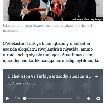
VIDEO
ODNOKLASSNIKI
XABARLAR SURATLARDA
TELEGRAM
TWITTER
Istanbulda o'tgan biznes forumda hamkorlik bitimlari
SOUNDCLOUD
VOA
imzolandi
O'zbekiston Turkiya bilan iqtisodiy manfaatlar
asosida aloqalarni rivojlantirish niyatida, ammo
o'rtada ochiq siyosiy muloqot o'rnatilmas ekan,
iqtisodiy hamkorlik uzoqqa bormasligi aytilmoqda.
O'zbekiston va Turkiya iqtisodiy aloqalarni tiklamoqda
by
Amerika Ovozi
No media source currently available
0:00
6:11