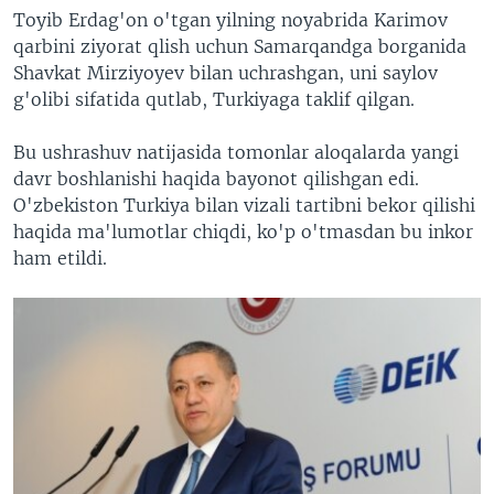
Toyib Erdag'on o'tgan yilning noyabrida Karimov
qarbini ziyorat qlish uchun Samarqandga borganida
Shavkat Mirziyoyev bilan uchrashgan, uni saylov
g'olibi sifatida qutlab, Turkiyaga taklif qilgan.
Bu ushrashuv natijasida tomonlar aloqalarda yangi
davr boshlanishi haqida bayonot qilishgan edi.
O'zbekiston Turkiya bilan vizali tartibni bekor qilishi
haqida ma'lumotlar chiqdi, ko'p o'tmasdan bu inkor
ham etildi.