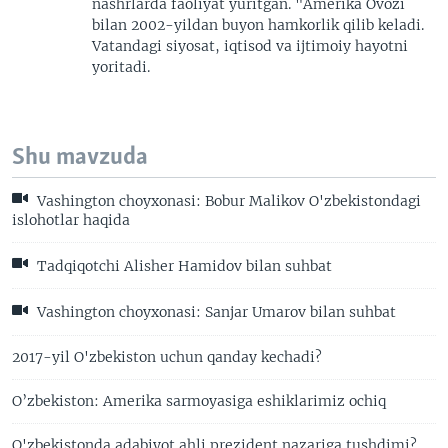
nashrlarda faoliyat yuritgan. "Amerika Ovozi
bilan 2002-yildan buyon hamkorlik qilib keladi.
Vatandagi siyosat, iqtisod va ijtimoiy hayotni
yoritadi.
Shu mavzuda
Vashington choyxonasi: Bobur Malikov O'zbekistondagi
islohotlar haqida
Tadqiqotchi Alisher Hamidov bilan suhbat
Vashington choyxonasi: Sanjar Umarov bilan suhbat
2017-yil O'zbekiston uchun qanday kechadi?
O’zbekiston: Amerika sarmoyasiga eshiklarimiz ochiq
O'zbekistonda adabiyot ahli prezident nazariga tushdimi?