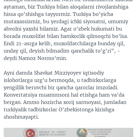
aytaman, biz Turkiya bilan aloqalarni rivojlanishiga
hissa qo'shishga tayyormiz. Turkiya bo'yicha
mutaxassismiz, bu yerdagi ichki siyosatni, umumiy
ahvolni yaxshi bilamiz. Agar o'zbek hukumati bu
borada muxolifat bilan hamkorlik qilmoqchi bo'lsa.
Endi 21-asrga kelib, muxolifatchilarga bunday qil,
unday qil, deyish bilmadim qanchalik to'g'ri”, -
deydi Namoz Normo'min.
Ayni damda Shavkat Mirziyoyev iqtisodiy
islohotlarga urg'u bermoqda, u tadbirkorlarga
yengillik beruvchi bir qancha qarorlar imzoladi.
Konvertatsiya muammsoni hal etishga ham va'da
bergan. Ammo hozircha xorij sarmoyasi, jumladan
turkiyalik tadbirkorlar O'zbekistonga kirishga
shoshmayapti.