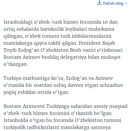
Yuklab oling
Istanbuldagi o'zbek-turk biznes forumida 10 dan
ortiq sohalarda hamkorlik loyihalari muhokama
qilingan, o'zbek tomoni turk ishbilarmonlarini
mamlakatga qayta taklif qilgan. Prezident Rajab
Toyib Erdog'an O'zbekiston Bosh vaziri o'rinbosari
Rustam Azimov boshliq delegatsiya bilan muloqot
o'tkazgan.
Turkiya matbuotiga ko'ra, Erdog'an va Azimov
o'rtasida bir soatdan oshiq davom etgan uchrashuv
yopiq eshiklar ortida o'tgan.
Rustam Azimovni Turkiyaga safaridan asosiy maqsad
o'zbek-turk biznes forumini o'tkazish bo'lgan.
Istanbulda o'tgan bu forumda O'zbekiston tomoni
turkiyalik tadbirkorlarni mamlakatga sarmoya