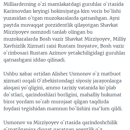
Milliarderning o`zi mamlakatdagi guruhlar o`rtasida
Karimovdan keyingi hokimiyatga kim voris bo`lishi
yuzasidan o`tgan muzokaralarda qatnashgan. Ayni
paytda muvaqqat prezidentlik qilayotgan Shavkat
Mirziyoyev nomzodi tanlab olingan bu
muzokaralarda Bosh vazir Shavkat Mirziyoyev, Milliy
Xavfsizlik Xizmati raisi Rustam Inoyatov, Bosh vazir
o`rinbosari Rustam Azimov yetakchiligidagi guruhlar
qatnashgani iddao qilinadi.
Ushbu xabar ortidan Alisher Usmonov o`z matbuot
xizmati orqali O`zbekistondagi siyosiy jarayonlarga
aloqasi yo`qligini, ammo tarixiy vatanida ko`plab
do`stlari, qarindoshlari borligini, mahalliy hukumat
biror yordam so`rab murojaat qilgan taqdirda
foydasi tegishidan mamnun bo`lishini ma'lum qildi.
Usmonov va Mirziyoyev o`rtasida qarindoshchilik
o`rnatilganiga diqqat qaratgan agentlik o`z