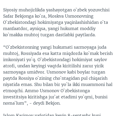
Siyosiy muhojirlikda yashayotgan o`zbek yozuvchisi
Safar Bekjonga ko`ra, Moskva Usmonovning
O`zbekistondagi hokimiyatga yaqinlashishidan o`ta
manfaatdor, ayniqsa, yangi hukumat moddiy
ko`makka muhtoj turgan dastlabki paytlarda.
“O`zbekistonning yangi hukumati sarmoyaga juda
muhtoj, Rossiyada esa katta miqdorda ko`mak berish
imkoniyati yo`q. O`zbekistondagi hokimiyat saylov
atrofi, undan keyingi vaqtda kiritilishi zarur yirik
sarmoyaga umidvor. Usmonov kabi boylar turgan
paytda Rossiya o`zining cho`ntagidan pul chiqarish
niyatida emas. Shu bilan bir yo`la ikki muammoni hal
etmoqchi. Ammo Usmonov O`zbekistonga
investitsiya kiritishga jur`at etadimi yo`qmi, bunisi
noma`lum”, - deydi Bekjon.
Islom Karimov vafotidan keyin 8-sentaybr kuni