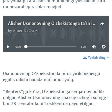
jarayonlarga aralashishi mumkinligi yuzasidan turli
munozarali qarashlar mavjud.
Alisher Usmonovning O'zbekistonga ta'siri qanchalik?
by
Amerika Ovozi
No media source currently available
0:00
6:26
Yuklab oling
Usmonovning O'zbekistonda biror yirik biznesga
egalik qilishi haqida ma`lumot yo`q.
"Reuters"ga ko'ra, O`zbekistonga serqatnov bo`lib
qolgan Alisher Usmonovning shaxsiy uchog`i so`nggi
bor 28-sentabr kuni Toshkentda qayd etilgan.