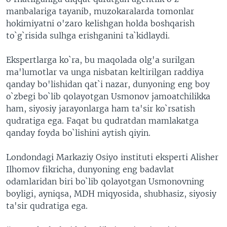
manbalariga tayanib, muzokaralarda tomonlar
hokimiyatni o'zaro kelishgan holda boshqarish
to`g`risida sulhga erishganini ta`kidlaydi.
Ekspertlarga ko`ra, bu maqolada olg'a surilgan
ma'lumotlar va unga nisbatan keltirilgan raddiya
qanday bo'lishidan qat`i nazar, dunyoning eng boy
o`zbegi bo`lib qolayotgan Usmonov jamoatchilikka
ham, siyosiy jarayonlarga ham ta'sir ko`rsatish
qudratiga ega. Faqat bu qudratdan mamlakatga
qanday foyda bo`lishini aytish qiyin.
Londondagi Markaziy Osiyo instituti eksperti Alisher
Ilhomov fikricha, dunyoning eng badavlat
odamlaridan biri bo`lib qolayotgan Usmonovning
boyligi, ayniqsa, MDH miqyosida, shubhasiz, siyosiy
ta'sir qudratiga ega.