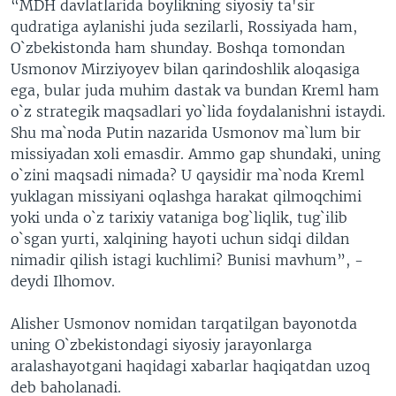
“MDH davlatlarida boylikning siyosiy ta'sir
qudratiga aylanishi juda sezilarli, Rossiyada ham,
O`zbekistonda ham shunday. Boshqa tomondan
Usmonov Mirziyoyev bilan qarindoshlik aloqasiga
ega, bular juda muhim dastak va bundan Kreml ham
o`z strategik maqsadlari yo`lida foydalanishni istaydi.
Shu ma`noda Putin nazarida Usmonov ma`lum bir
missiyadan xoli emasdir. Ammo gap shundaki, uning
o`zini maqsadi nimada? U qaysidir ma`noda Kreml
yuklagan missiyani oqlashga harakat qilmoqchimi
yoki unda o`z tarixiy vataniga bog`liqlik, tug`ilib
o`sgan yurti, xalqining hayoti uchun sidqi dildan
nimadir qilish istagi kuchlimi? Bunisi mavhum”, -
deydi Ilhomov.
Alisher Usmonov nomidan tarqatilgan bayonotda
uning O`zbekistondagi siyosiy jarayonlarga
aralashayotgani haqidagi xabarlar haqiqatdan uzoq
deb baholanadi.