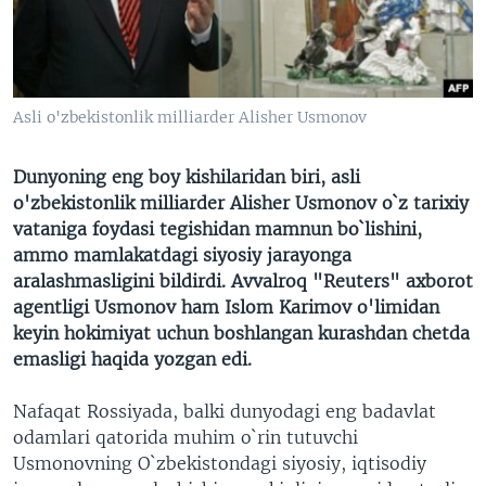
VIDEO
ODNOKLASSNIKI
XABARLAR SURATLARDA
TELEGRAM
TWITTER
Asli o'zbekistonlik milliarder Alisher Usmonov
SOUNDCLOUD
VOA
Dunyoning eng boy kishilaridan biri, asli
o'zbekistonlik milliarder Alisher Usmonov o`z tarixiy
vataniga foydasi tegishidan mamnun bo`lishini,
ammo mamlakatdagi siyosiy jarayonga
aralashmasligini bildirdi. Avvalroq "Reuters" axborot
agentligi Usmonov ham Islom Karimov o'limidan
keyin hokimiyat uchun boshlangan kurashdan chetda
emasligi haqida yozgan edi.
Nafaqat Rossiyada, balki dunyodagi eng badavlat
odamlari qatorida muhim o`rin tutuvchi
Usmonovning O`zbekistondagi siyosiy, iqtisodiy