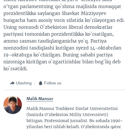
o'tgan parlamentning qo`shma majlisida muvaqqat
prezidentlikka saylangan Shavkat Mirziyoyev
bungacha ham asosiy voris sifatida ko`rilayotgan edi.
Uning nomzodi O`zbekiston liberal demokratlar
partiyasi tomonidan prezidentlikka ko`rsatilgan,
ammo rasman tasdiqlanganicha yo`q. Partiya
nomzodini tasdiqlashi kutilgan syezd 14-oktabrdan
19-oktabrga ko`chirilgan. Buning sababi partiya
nizomiga kiritilgan o`zgartirishlar bilan bog`liq deb
ko`rsatildi.
Ulashing
Follow us
Malik Mansur
Malik Mansur Toshkent Davlat Universitetini
(hozirda O'zbekiston Milliy Universiteti)
bitirgan. Professional jurnalist. Bu sohada 1990-
yilardan beri ishlab keladi. O'zbekistonda qator