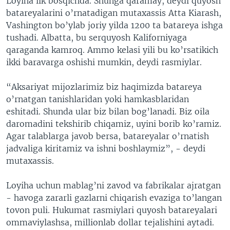
Loyiha ilk bosqichda. Shunga qaramay, deydi quyosh
batareyalarini o’rnatadigan mutaxassis Atta Kiarash,
Vashington bo’ylab joriy yilda 1200 ta batareya ishga
tushadi. Albatta, bu serquyosh Kaliforniyaga
qaraganda kamroq. Ammo kelasi yili bu ko’rsatikich
ikki baravarga oshishi mumkin, deydi rasmiylar.
“Aksariyat mijozlarimiz biz haqimizda batareya
o’rnatgan tanishlaridan yoki hamkasblaridan
eshitadi. Shunda ular biz bilan bog’lanadi. Biz oila
daromadini tekshirib chiqamiz, uyini borib ko’ramiz.
Agar talablarga javob bersa, batareyalar o’rnatish
jadvaliga kiritamiz va ishni boshlaymiz”, - deydi
mutaxassis.
Loyiha uchun mablag’ni zavod va fabrikalar ajratgan
- havoga zararli gazlarni chiqarish evaziga to’langan
tovon puli. Hukumat rasmiylari quyosh batareyalari
ommaviylashsa, millionlab dollar tejalishini aytadi.