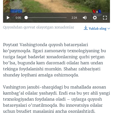
VIDEO
ODNOKLASSNIKI
XABARLAR SURATLARDA
TELEGRAM
0:00
2:24
TWITTER
Quyoshdan quvvat olayotgan xonadonlar
Yuklab oling
SOUNDCLOUD
VOA
Poytaxt Vashingtonda quyosh batareyalari
ko’paymoqda. Ilgari zamonaviy texnologiyaning bu
turiga faqat badavlat xonadonlarning qurbi yetgan
bo’lsa, bugunda kam daromadi oilalar ham undan
tekinga foydalanishi mumkin. Shahar rahbariyati
shunday loyihani amalga oshirmoqda.
Vashington janubi-sharqidagi bu mahallada asosan
kambag’al oilalar yashaydi. Endi esa bu yer ahli yangi
texnologiyadan foydalana oladi – uylarga quyosh
batareyalari o’rnatilmoqda. Bu innovatsiya oilalar
uchun byudjet masalasini ancha osonlashtirdi.