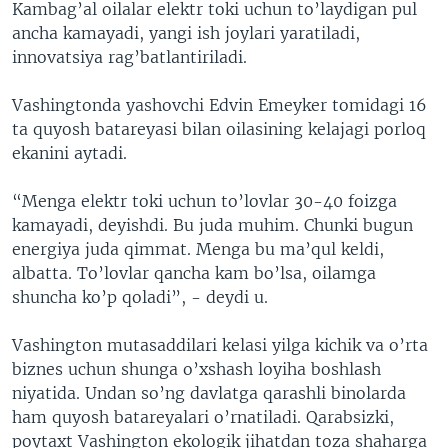
Kambag’al oilalar elektr toki uchun to’laydigan pul
ancha kamayadi, yangi ish joylari yaratiladi,
innovatsiya rag’batlantiriladi.
Vashingtonda yashovchi Edvin Emeyker tomidagi 16
ta quyosh batareyasi bilan oilasining kelajagi porloq
ekanini aytadi.
“Menga elektr toki uchun to’lovlar 30-40 foizga
kamayadi, deyishdi. Bu juda muhim. Chunki bugun
energiya juda qimmat. Menga bu ma’qul keldi,
albatta. To’lovlar qancha kam bo’lsa, oilamga
shuncha ko’p qoladi”, - deydi u.
Vashington mutasaddilari kelasi yilga kichik va o’rta
biznes uchun shunga o’xshash loyiha boshlash
niyatida. Undan so’ng davlatga qarashli binolarda
ham quyosh batareyalari o’rnatiladi. Qarabsizki,
poytaxt Vashington ekologik jihatdan toza shaharga