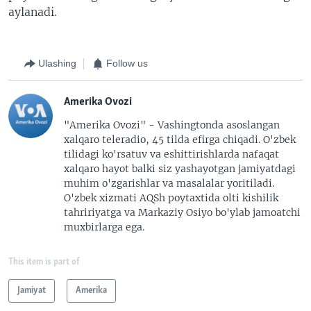
aylanadi.
Ulashing
Follow us
Amerika Ovozi
"Amerika Ovozi" - Vashingtonda asoslangan
xalqaro teleradio, 45 tilda efirga chiqadi. O'zbek
tilidagi ko'rsatuv va eshittirishlarda nafaqat
xalqaro hayot balki siz yashayotgan jamiyatdagi
muhim o'zgarishlar va masalalar yoritiladi.
O'zbek xizmati AQSh poytaxtida olti kishilik
tahririyatga va Markaziy Osiyo bo'ylab jamoatchi
muxbirlarga ega.
This item is part of
Jamiyat
Amerika