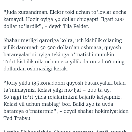
"Juda xursandman. Elektr toki uchun to’lovlar ancha
kamaydi. Hozir oyiga 40 dollar chiqyapti. Ilgari 200
dollar to’lardik”, - deydi Tila Felder.
Shahar merligi qaroriga ko’ra, uch kishilik oilaning
yillik daromadi 50 500 dollardan oshmasa, quyosh
batareyalarini uyiga tekinga o’rnatishi mumkin.
To’rt kishilik oila uchun esa yillik daromad 60 ming
dollardan oshmasligi kerak.
“Joriy yilda 135 xonadonni quyosh batareyalari bilan
ta’minlaymiz. Kelasi yilgi mo’ljal – 200 ta uy.
So’nggi to’rt yilda rejalarimizni bajarib kelyapmiz.
Kelasi yil uchun mablag’ bor. Balki 250 ta uyda
batareya o’rnatarmiz”, - deydi shahar hokimiyatidan
Ted Trabyu.