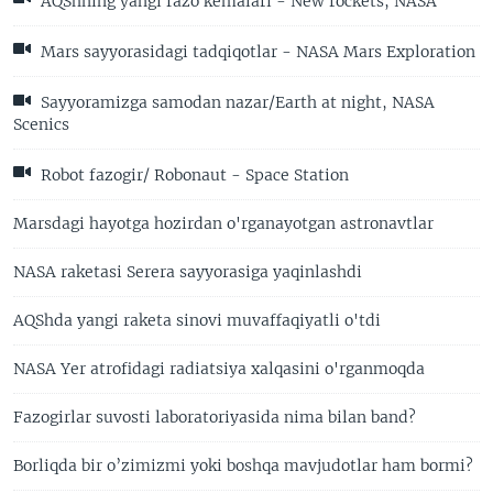
AQShning yangi fazo kemalari - New rockets, NASA
Mars sayyorasidagi tadqiqotlar - NASA Mars Exploration
Sayyoramizga samodan nazar/Earth at night, NASA
Scenics
Robot fazogir/ Robonaut - Space Station
Marsdagi hayotga hozirdan o'rganayotgan astronavtlar
NASA raketasi Serera sayyorasiga yaqinlashdi
AQShda yangi raketa sinovi muvaffaqiyatli o'tdi
NASA Yer atrofidagi radiatsiya xalqasini o'rganmoqda
Fazogirlar suvosti laboratoriyasida nima bilan band?
Borliqda bir o’zimizmi yoki boshqa mavjudotlar ham bormi?