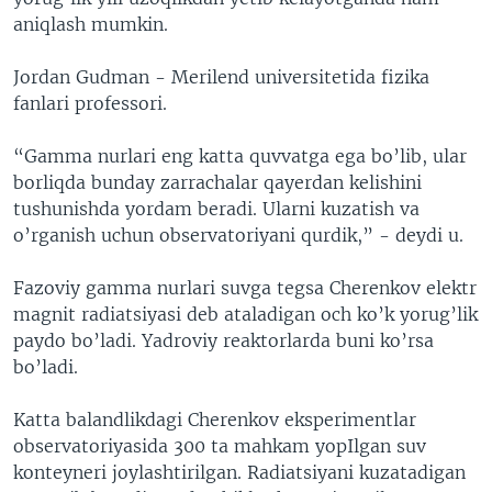
aniqlash mumkin.
Jordan Gudman - Merilend universitetida fizika
fanlari professori.
“Gamma nurlari eng katta quvvatga ega bo’lib, ular
borliqda bunday zarrachalar qayerdan kelishini
tushunishda yordam beradi. Ularni kuzatish va
o’rganish uchun observatoriyani qurdik,” - deydi u.
Fazoviy gamma nurlari suvga tegsa Cherenkov elektr
magnit radiatsiyasi deb ataladigan och ko’k yorug’lik
paydo bo’ladi. Yadroviy reaktorlarda buni ko’rsa
bo’ladi.
Katta balandlikdagi Cherenkov eksperimentlar
observatoriyasida 300 ta mahkam yopIlgan suv
konteyneri joylashtirilgan. Radiatsiyani kuzatadigan