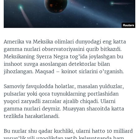
VIDEO
ODNOKLASSNIKI
XABARLAR SURATLARDA
TELEGRAM
TWITTER
SOUNDCLOUD
VOA
Amerika va Meksika olimlari dunyodagi eng katta
gamma nurlari observatoriyasini qurib bitkazdi.
Meksikaning Syerra Negra tog’ida joylashgan bu
inshoot suvga asoslangan detektorlar bilan
jihozlangan. Maqsad – koinot sirlarini o’rganish.
Samoviy favqulodda holatlar, masalan yulduzlar,
pulsarlar yoki qora tuynuklarning portlashidan
yuqori zaryadli zarralar ajralib chiqadi. Ularni
gamma nurlari deymiz. Muayyan sharoitda katta
tezlikda harakatlanadi.
Bu nurlar shu qadar kuchliki, ularni hatto 10 milliard
yorug’lik yili uzoqlikdan yetib kelayotganda ham