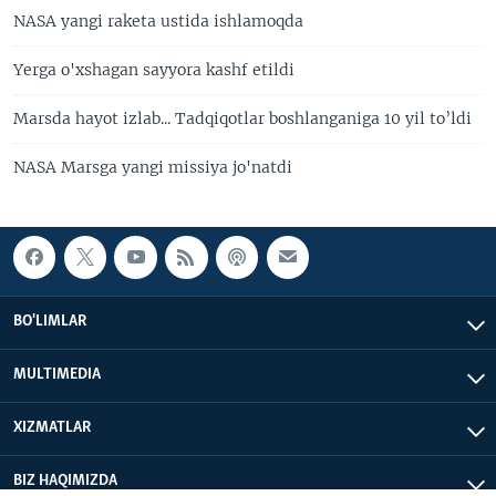
NASA yangi raketa ustida ishlamoqda
Yerga o'xshagan sayyora kashf etildi
Marsda hayot izlab... Tadqiqotlar boshlanganiga 10 yil to’ldi
NASA Marsga yangi missiya jo'natdi
BO'LIMLAR
MULTIMEDIA
XIZMATLAR
BIZ HAQIMIZDA