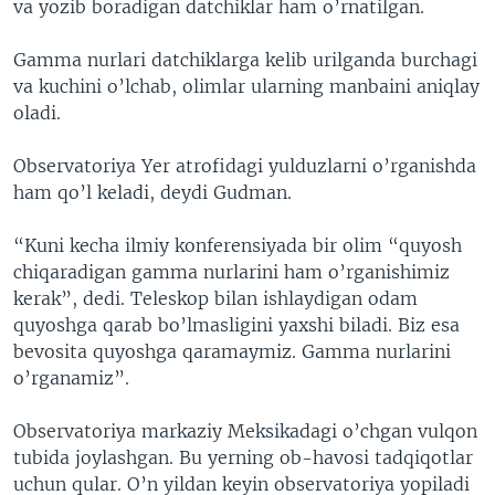
va yozib boradigan datchiklar ham o’rnatilgan.
Gamma nurlari datchiklarga kelib urilganda burchagi
va kuchini o’lchab, olimlar ularning manbaini aniqlay
oladi.
Observatoriya Yer atrofidagi yulduzlarni o’rganishda
ham qo’l keladi, deydi Gudman.
“Kuni kecha ilmiy konferensiyada bir olim “quyosh
chiqaradigan gamma nurlarini ham o’rganishimiz
kerak”, dedi. Teleskop bilan ishlaydigan odam
quyoshga qarab bo’lmasligini yaxshi biladi. Biz esa
bevosita quyoshga qaramaymiz. Gamma nurlarini
o’rganamiz”.
Observatoriya markaziy Meksikadagi o’chgan vulqon
tubida joylashgan. Bu yerning ob-havosi tadqiqotlar
uchun qular. O’n yildan keyin observatoriya yopiladi