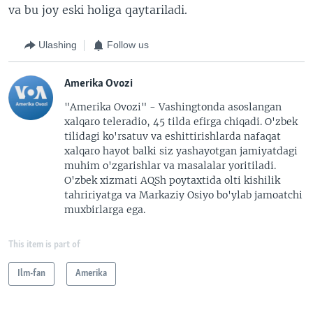
va bu joy eski holiga qaytariladi.
Ulashing
Follow us
Amerika Ovozi
"Amerika Ovozi" - Vashingtonda asoslangan
xalqaro teleradio, 45 tilda efirga chiqadi. O'zbek
tilidagi ko'rsatuv va eshittirishlarda nafaqat
xalqaro hayot balki siz yashayotgan jamiyatdagi
muhim o'zgarishlar va masalalar yoritiladi.
O'zbek xizmati AQSh poytaxtida olti kishilik
tahririyatga va Markaziy Osiyo bo'ylab jamoatchi
muxbirlarga ega.
This item is part of
Ilm-fan
Amerika