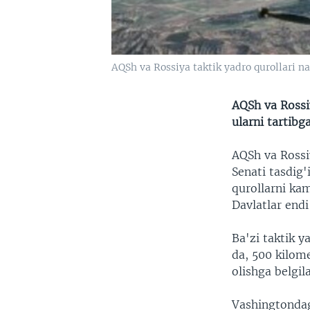
AQSh va Rossiya taktik yadro qurollari n
AQSh va Rossi
ularni tartib
AQSh va Rossi
Senati tasdig'
qurollarni kam
Davlatlar endi
Ba'zi taktik y
da, 500 kilom
olishga belgi
Vashingtondag