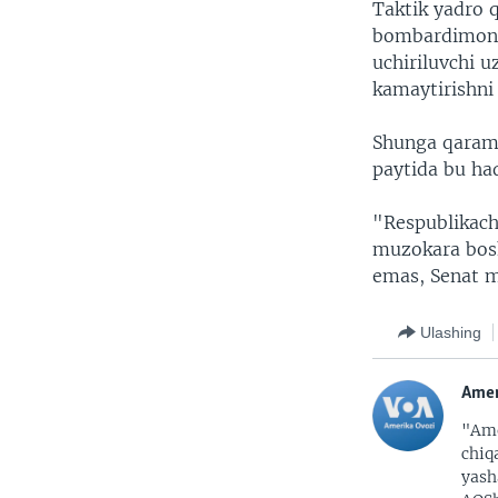
Taktik yadro 
bombardimonch
uchiriluvchi u
kamaytirishni
Shunga qarama
paytida bu ha
"Respublikachi
muzokara bosh
emas, Senat 
Ulashing
Amer
"Ame
chiq
yash