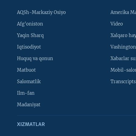
AQSh-Markaziy Osiyo
Amerika Ma
Afg'oniston
Video
Yaqin Sharq
Xalqaro ha
Iqtisodiyot
Vashington
Huquq va qonun
Xabarlar su
Matbuot
Mobil-salo
Salomatlik
Transcripts
Ilm-fan
Madaniyat
XIZMATLAR