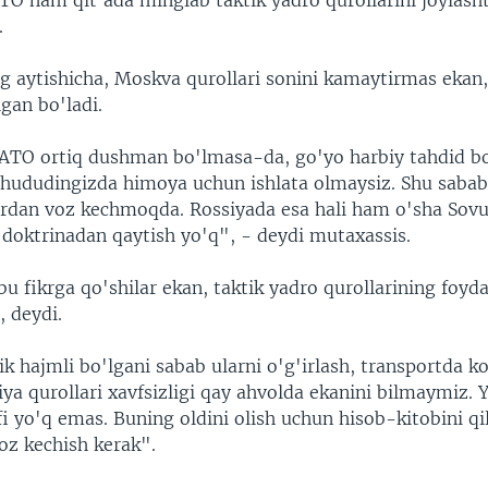
TO ham qit'ada minglab taktik yadro qurollarini joylasht
.
ng aytishicha, Moskva qurollari sonini kamaytirmas ekan
gan bo'ladi.
ATO ortiq dushman bo'lmasa-da, go'yo harbiy tahdid b
z hududingizda himoya uchun ishlata olmaysiz. Shu sabab
ardan voz kechmoqda. Rossiyada esa hali ham o'sha Sov
i doktrinadan qaytish yo'q", - deydi mutaxassis.
bu fikrga qo'shilar ekan, taktik yadro qurollarining foyd
, deydi.
ik hajmli bo'lgani sabab ularni o'g'irlash, transportda ko
ya qurollari xavfsizligi qay ahvolda ekanini bilmaymiz. 
i yo'q emas. Buning oldini olish uchun hisob-kitobini qi
oz kechish kerak".