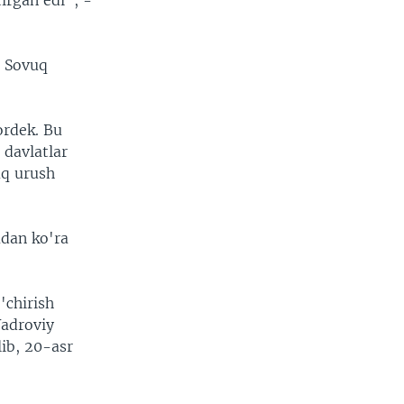
irgan edi", -
, Sovuq
ordek. Bu
 davlatlar
uq urush
adan ko'ra
'chirish
Yadroviy
lib, 20-asr