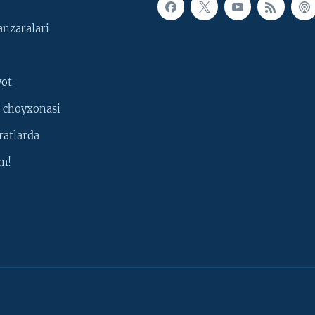
nzaralari
yot
 choyxonasi
ratlarda
m!