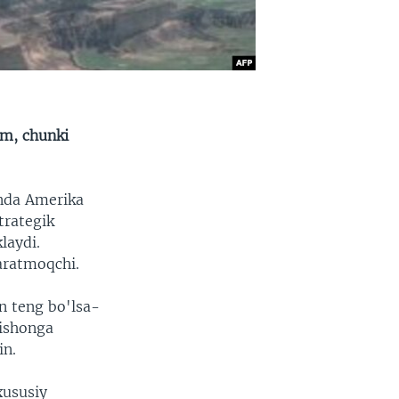
um, chunki
inda Amerika
trategik
laydi.
qaratmoqchi.
an teng bo'lsa-
nishonga
in.
xususiy