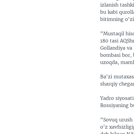
izlanish tashk
bu kabi quroll
bitimning o'zi
"Mustaqil his
180 tasi AQShn
Gollandiya va 
bombasi bor, 
uzoqda, mamla
Ba'zi mutaxass
sharqiy chega
Yadro siyosati
Rossiyaning b
"Sovuq urush 
o'z xavfsizlig