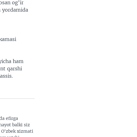
osan og'ir
ta yordamida
okamasi
'yicha ham
nt qarshi
ssis.
da efirga
hayot balki siz
. O'zbek xizmati