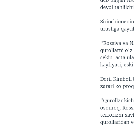
deb bilgan NA
deydi tahlilchi
Sirinchioneni
urushga qaytil
"Rossiya va N
qurollarni o'
sekin-asta ul
kayfiyati, esk
Deril Kimboll 
zarari ko'proq
"Qurollar kich
osonroq. Rossi
terrorizm xavf
qurollaridan v