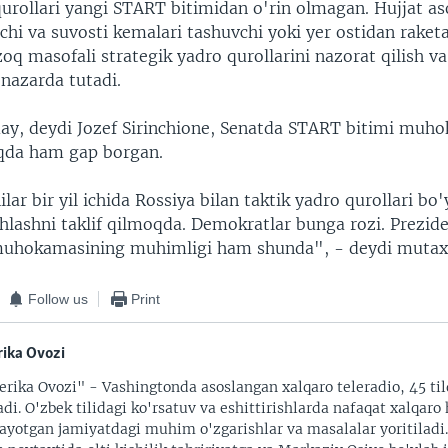
qurollari yangi START bitimidan o'rin olmagan. Hujjat as
i va suvosti kemalari tashuvchi yoki yer ostidan rake
zoq masofali strategik yadro qurollarini nazorat qilish va
 nazarda tutadi.
y, deydi Jozef Sirinchione, Senatda START bitimi muh
qda ham gap borgan.
lar bir yil ichida Rossiya bilan taktik yadro qurollari bo
lashni taklif qilmoqda. Demokratlar bunga rozi. Prezide
muhokamasining muhimligi ham shunda", - deydi mutaxa
Follow us
Print
ika Ovozi
rika Ovozi" - Vashingtonda asoslangan xalqaro teleradio, 45 til
adi. O'zbek tilidagi ko'rsatuv va eshittirishlarda nafaqat xalqaro 
ayotgan jamiyatdagi muhim o'zgarishlar va masalalar yoritiladi