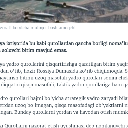
azorati bo'yicha muloqot boshlamoqchi
ya ixtiyorida bu kabi qurollardan qancha borligi noma'l
ga soluvchi bitim mavjud emas.
ya yadro qurollarini qisqartirishga qaratilgan bitim yaq
idan o'tib, hozir Rossiya Dumasida ko'rib chiqilmoqda. S
aytirish bitimi uzoq masofali yadro qurollari sonini chek
 diqqatni qisqa masofali, taktik yadro qurollariga ham 
adro qurollari hajmi bo'yicha strategik yadro zaryadi bil
etrdan uzoq bo'lmagan, qisqa masofadagi ob'yektlarni 
langan. Bunday qurollarni yerdan va havodan otish mumk
i Qurollarni nazorat etish uyushmasi deb nomlanuvchi 