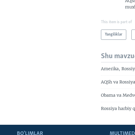
AQSh
muxb
This item is part of
Yangiliklar
Shu mavzu
Amerika, Rossiya
AQSh va Rossiya
Obama va Medv
Rossiya harbiy q
BO'LIMLAR
MULTIMED