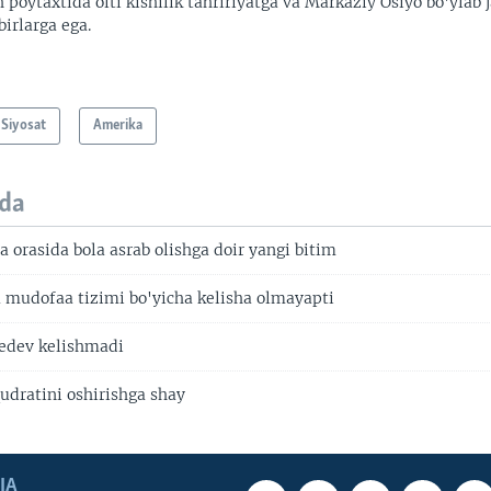
 poytaxtida olti kishilik tahririyatga va Markaziy Osiyo bo'ylab
irlarga ega.
Siyosat
Amerika
da
 orasida bola asrab olishga doir yangi bitim
 mudofaa tizimi bo'yicha kelisha olmayapti
edev kelishmadi
udratini oshirishga shay
IA