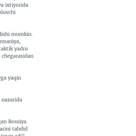
a ixtiyorida
oluvchi
lishi mumkin.
ermaniya,
taktik yadro
a chegarasidan
yga yaqin
e nazarida
gan Rossiya
arini tahdid