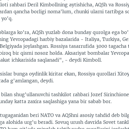
iloti rahbari Deril Kimbollning aytishicha, AQSh va Rossiy
ardan qancha borligi noma'lum, chunki ularni tartibga s
 yo'q.
oblarga ko'ra, AQSh yuzlab dona bunday qurolga ega bo'
ing Yevropadagi harbiy bazalarida - Italiya, Turkiya, G
Belgiyada joylashgan. Rossiya tasarrufida 3000 tagacha 
biroq bir qismi nosoz holda. Aksariyat bombalar Yevrop
kat ichkarisida saqlanadi", - deydi Kimboll.
islar bunga oydinlik kiritar ekan, Rossiya qurollari Xito
rada g'amlangan, deydi.
 bilan shug'ullanuvchi tashkilot rahbari Jozef Sirinchion
unday katta zaxira saqlashiga yana bir sabab bor.
tugaganidan beri NATO va AQShni asosiy tahdid deb bil
iga alohida urg'u beradi. Sovuq urush davrida Sovet tankl