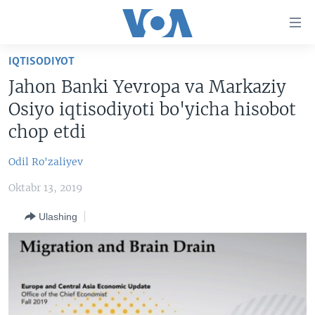
Bosh
sahifaga
boring
Boshiga
IQTISODIYOT
qayting
BOSH SAHIFA
Jahon Banki Yevropa va Markaziy
Qidiruvga
AMERIKA
Osiyo iqtisodiyoti bo'yicha hisobot
o'ting
MARKAZIY OSIYO
chop etdi
XALQARO
Odil Ro'zaliyev
VATANDOSHLAR
Oktabr 13, 2019
MULTIMEDIA
Ulashing
IJTIMOIY TARMOQLAR
AMERIKA MANZARALARI
INGLIZ TILI DARSLARI
XALQARO HAYOT
FACEBOOK
EDITORIAL
VASHINGTON CHOYXONASI
YOUTUBE
MOBIL-SALOM!
INSTAGRAM
Learning English