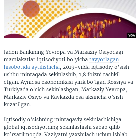
VIDEO
ODNOKLASSNIKI
XABARLAR SURATLARDA
TELEGRAM
TWITTER
SOUNDCLOUD
VOA
Jahon Bankining Yevropa va Markaziy Osiyodagi
mamlakatlar iqtisodiyoti bo’yicha
tayyorlagan
hisobotida aytilishicha
, 2019-yilda iqtisodiy o’sish
ushbu mintaqada sekinlashib, 1,8 foizni tashkil
etgan. Ayniqsa ekonomikasi yirik bo’lgan Rossiya va
Turkiyada o’sish sekinlashgan, Markaziy Yevropa,
Markaziy Osiyo va Kavkazda esa aksincha o’sish
kuzatilgan.
Iqtisodiy o’sishning mintaqaviy sekinlashishiga
global iqtisodiyotning sekinlashishi sabab qilib
ko’rsatilmoqda. Vaziyatni yaxshilash uchun ishlab