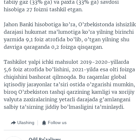
tabiiy gaz (33% ga) va paxta (33% ga) savdosi
hisobiga 27 foizni tashkil etgan.
Jahon Banki hisobotiga ko’ra, O’zbekistonda ishsizlik
darajasi hukumat ma’lumotiga ko’ra yilning birinchi
yarmida 9,1 foiz atrofida bo’lib, o’tgan yilning shu
davriga qaraganda 0,2 foizga qisqargan.
Tashkilot yalpi ichki mahsulot 2019-2020-yillarda
5,6 foiz atrofida bo’lishini, 2021-yilda esa olti foizga
chiqishini bashorat qilmoqda. Bu raqamlar global
iqtisodiy jarayonlar ta’siri ostida o’zgarishi mumkin,
biroq O’zbekiston tashqi qarzining kamligi va xorijiy
valyuta zaxiralarining yetarli darajada g’amlangani
salbiy ta’sirning jiddiy bo’lmasligini ta’minlaydi.
Ulashing
Follow us
Odil Ro'zaliyev