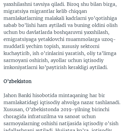
yaxshilashni tavsiya qiladi. Biroq shu bilan birga,
migratsiya migrantlar kelib chiqqan
mamlakatlarning malakali kadrlarni yo’qotishiga
sabab bo’lishi ham aytiladi va buning oldini olish
uchun bu davlatlarda boshqaruvni yaxshilash,
emigratsiyaga yetaklovchi muammolarga uzoq-
muddatli yechim topish, xususiy sektorni
kuchaytirib, ish o’rinlarini yaratish, oliy ta’limga
sarmoyani oshirish, ayollar uchun iqtisodiy
imkoniyatlarni ko’paytirish kerakligi aytiladi.
O’zbekiston
Jahon Banki hisobotida mintaqaning har bir
mamlakatidagi iqtisodiy ahvolga nazar tashlanadi.
Xususan, O’zbekistonda 2019-yilning birinchi
choragida infratuzilma va sanoat uchun
sarmoyalarning oshishi natijasida iqtisodiy o’sish
jadallashgani aytiladi. Hujjatga ko’ra, iqtisodiy