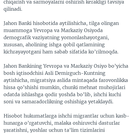
chiqarish va sarmoyalarni oshirish kerakligi tavsiya
qilinadi.
Jahon Banki hisobotida aytilishicha, tilga olingan
muammoga Yevropa va Markaziy Osiyoda
demografik vaziyatning yomonlashayotgani,
xususan, aholining ishga qobil qatlamining
kichrayayotgani ham sabab sifatida ko’rilmoqda.
Jahon Bankining Yevropa va Markaziy Osiyo bo’yicha
bosh iqtisodchisi Asli Demirguch-Kuntning
aytishicha, migratsiya aslida mintaqada farovonlikka
hissa qo’shishi mumkin, chunki mehnat muhojirlari
odatda ishlashga qodir yoshda bo’lib, ishchi kuchi
soni va samaradorlikning oshishiga yetaklaydi.
Hisobot hukumatlarga ishchi migrantlar uchun kasb-
hunarga o’rgatuvchi, malaka oshiruvchi dasturlar
yaratishni, yoshlar uchun ta’lim tizimlarini