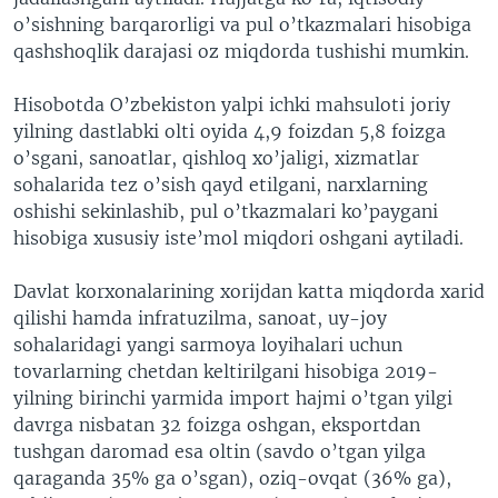
o’sishning barqarorligi va pul o’tkazmalari hisobiga
qashshoqlik darajasi oz miqdorda tushishi mumkin.
Hisobotda O’zbekiston yalpi ichki mahsuloti joriy
yilning dastlabki olti oyida 4,9 foizdan 5,8 foizga
o’sgani, sanoatlar, qishloq xo’jaligi, xizmatlar
sohalarida tez o’sish qayd etilgani, narxlarning
oshishi sekinlashib, pul o’tkazmalari ko’paygani
hisobiga xususiy iste’mol miqdori oshgani aytiladi.
Davlat korxonalarining xorijdan katta miqdorda xarid
qilishi hamda infratuzilma, sanoat, uy-joy
sohalaridagi yangi sarmoya loyihalari uchun
tovarlarning chetdan keltirilgani hisobiga 2019-
yilning birinchi yarmida import hajmi o’tgan yilgi
davrga nisbatan 32 foizga oshgan, eksportdan
tushgan daromad esa oltin (savdo o’tgan yilga
qaraganda 35% ga o’sgan), oziq-ovqat (36% ga),