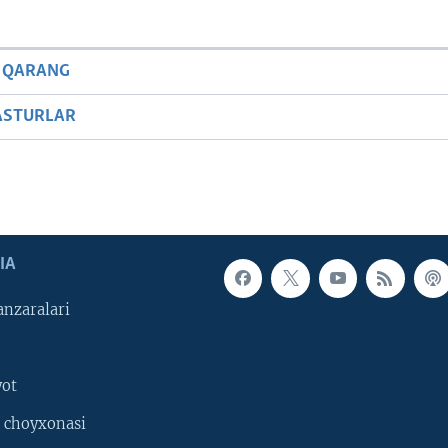
 QARANG
ASTURLAR
IA
nzaralari
yot
 choyxonasi