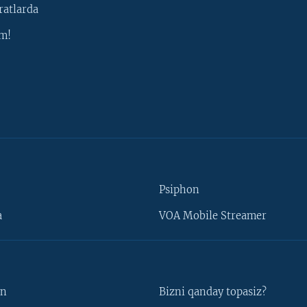
ratlarda
m!
Psiphon
a
VOA Mobile Streamer
un
Bizni qanday topasiz?