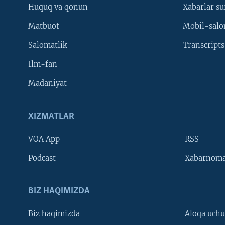
Huquq va qonun
Xabarlar su
Matbuot
Mobil-salo
Salomatlik
Transcripts
Ilm-fan
Madaniyat
XIZMATLAR
VOA App
RSS
Learning English
Podcast
Xabarnom
BIZ HAQIMIZDA
Biz haqimizda
Aloqa uch