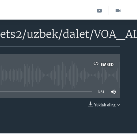
ssets2/uzbek/dalet/V
EMBED
able
3:51
Yuklab oling
EMBED