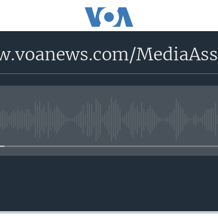
ww.voanews.com/MediaA
No media source currently avail