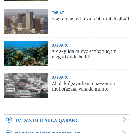
TABIAT
Sog’lom avlod toza tabiat talab qiladi
XALQARO
2012-yilda dunyo e'tibori iqlim
o'zgarishida bo'ldi
XALQARO
Aholi ko’payarkan, ona-zamin
muhofazaga yanada muhtoj
TV DASTURLARGA QARANG