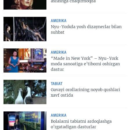
asrashga chaqirmoqda
AMERIKA
Nyu-Yorkda yosh dizaynerlar bilan
suhbat
AMERIKA
“Made in New York” – Nyu-York
moda sanoatiga e’tiborni oshirgan
dastur
TABIAT
Gavayi orollarining noyob qushlari
xavf ostida
AMERIKA
Bolalarni tabiatni ardoqlashga
o’rgatadigan dasturlar