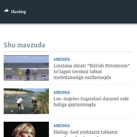
VIDEO
ODNOKLASSNIKI
Ulashing
XABARLAR SURATLARDA
TELEGRAM
TWITTER
SOUNDCLOUD
VOA
Shu mavzuda
AMERIKA
Luiziana shtati "British Petroleum"
to'lagan tovonni tabiat
muhofazasiga sarflamoqda
AMERIKA
Los-Anjeles fuqarolari daryoni eski
holiga qaytarmoqda
AMERIKA
Ekolog-faol yoshlarni tabiatni