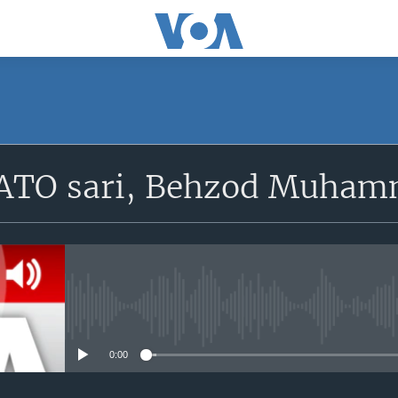
SUBSCRIBE
ATO sari, Behzod Muham
Obuna bo'ling
No media source currently avail
0:00