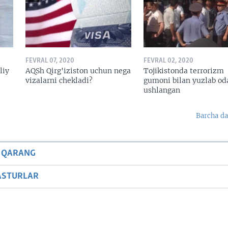
FEVRAL 07, 2020
FEVRAL 02, 2020
liy
AQSh Qirg'iziston uchun nega
Tojikistonda terrorizm
vizalarni chekladi?
gumoni bilan yuzlab o
ushlangan
Barcha da
 QARANG
ASTURLAR