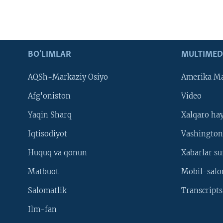
BO'LIMLAR
MULTIMED
AQSh-Markaziy Osiyo
Amerika Ma
Afg'oniston
Video
Yaqin Sharq
Xalqaro ha
Iqtisodiyot
Vashington
Huquq va qonun
Xabarlar su
Matbuot
Mobil-salo
Salomatlik
Transcripts
Ilm-fan