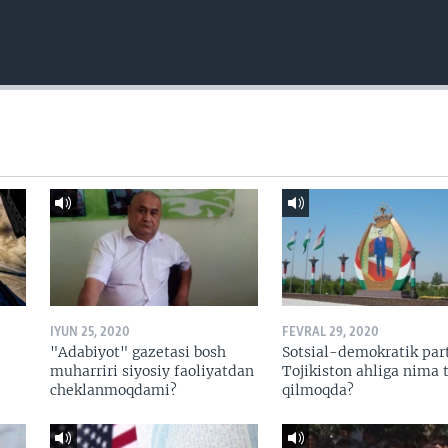
IYUN 25, 2020
FEVRAL 29, 2020
"Adabiyot" gazetasi bosh
Sotsial-demokratik par
muharriri siyosiy faoliyatdan
Tojikiston ahliga nima t
cheklanmoqdami?
qilmoqda?