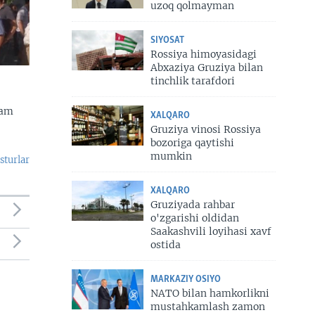
uzoq qolmayman
SIYOSAT
Rossiya himoyasidagi
Abxaziya Gruziya bilan
tinchlik tarafdori
dam
XALQARO
Gruziya vinosi Rossiya
bozoriga qaytishi
mumkin
sturlar
XALQARO
Gruziyada rahbar
o'zgarishi oldidan
Saakashvili loyihasi xavf
ostida
MARKAZIY OSIYO
NATO bilan hamkorlikni
mustahkamlash zamon