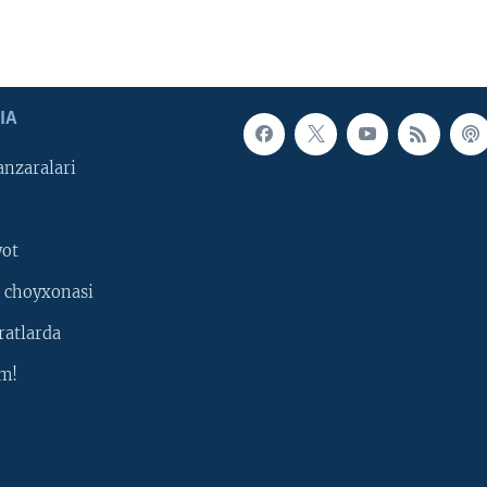
IA
nzaralari
yot
 choyxonasi
ratlarda
m!