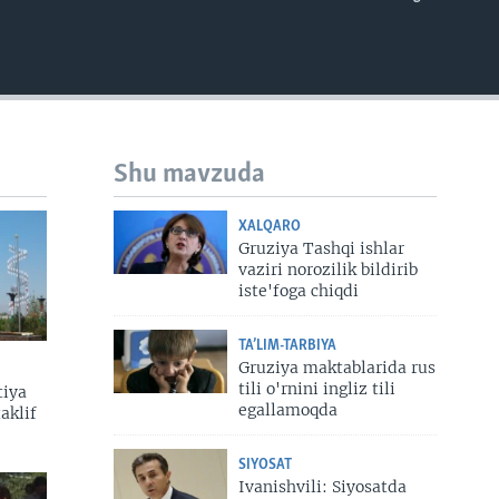
EMBED
Shu mavzuda
XALQARO
Gruziya Tashqi ishlar
vaziri norozilik bildirib
iste'foga chiqdi
TA’LIM-TARBIYA
Gruziya maktablarida rus
tili o'rnini ingliz tili
tiya
egallamoqda
aklif
SIYOSAT
Ivanishvili: Siyosatda