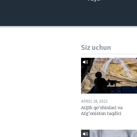
VIDEO
ODNOKLASSNIKI
XABARLAR SURATLARDA
TELEGRAM
TWITTER
SOUNDCLOUD
Siz uchun
APREL 18, 2021
AQSh qo'shinlari va
Afg’oniston taqdiri