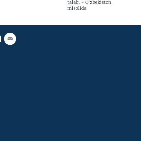
talabi - O'zbekiston
misolida