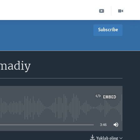
Subscribe
madiy
EMBED
able
3:46
Yuklab oling