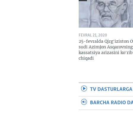
FEVRAL 21, 2020
25-fevralda Qirgʻiziston O
sudi Azimjon Asqarovning
kassatsiya arizasini koʻrib
chiqadi
TV DASTURLARGA
BARCHA RADIO D