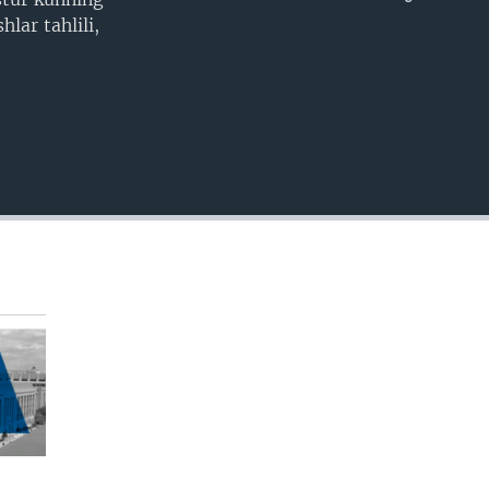
EMBED
lar tahlili,