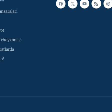
IA
nzaralari
yot
 choyxonasi
ratlarda
m!