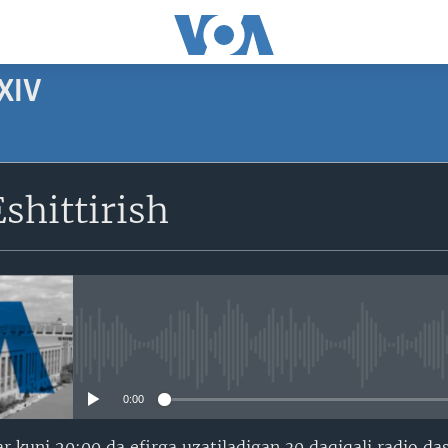
XIV
SUBSCRIBE
shittirish
Apple Podcasts
Obuna bo'ling
No media source currently avail
0:00
ar kuni 20:00 da efirga uzatiladigan 30 daqiqali radio da