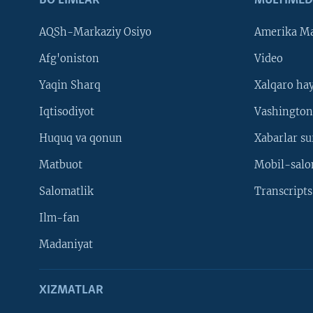
BO'LIMLAR
MULTIMED
AQSh-Markaziy Osiyo
Amerika Ma
Afg'oniston
Video
Yaqin Sharq
Xalqaro ha
Iqtisodiyot
Vashington
Huquq va qonun
Xabarlar su
Matbuot
Mobil-salo
Salomatlik
Transcripts
Ilm-fan
Madaniyat
XIZMATLAR