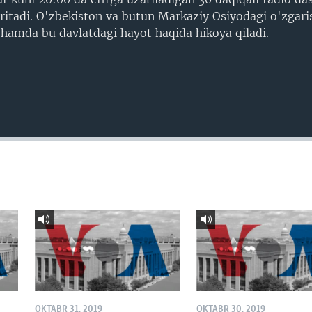
itadi. O'zbekiston va butun Markaziy Osiyodagi o'zgarish
 hamda bu davlatdagi hayot haqida hikoya qiladi.
OKTABR 31, 2019
OKTABR 30, 2019