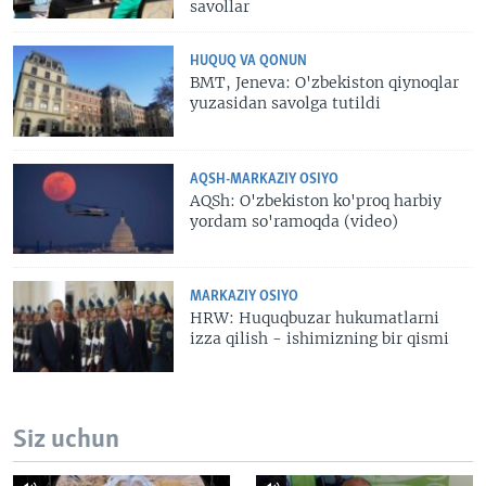
savollar
HUQUQ VA QONUN
BMT, Jeneva: O'zbekiston qiynoqlar
yuzasidan savolga tutildi
AQSH-MARKAZIY OSIYO
AQSh: O'zbekiston ko'proq harbiy
yordam so'ramoqda (video)
MARKAZIY OSIYO
HRW: Huquqbuzar hukumatlarni
izza qilish - ishimizning bir qismi
Siz uchun