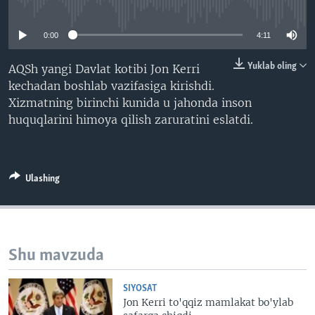
No media source currently available
VIDEO
ODNOKLASSNIKI
0:00
4:11
XABARLAR SURATLARDA
TELEGRAM
TWITTER
Yuklab oling
AQSh yangi Davlat kotibi Jon Kerri
kechadan boshlab vazifasiga kirishdi.
SOUNDCLOUD
VOA
Xizmatning birinchi kunida u jahonda inson
huquqlarini himoya qilish zaruratini eslatdi.
Ulashing
Shu mavzuda
SIYOSAT
Jon Kerri to'qqiz mamlakat bo'ylab