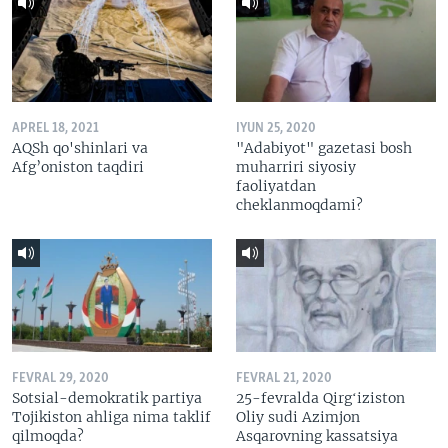
APREL 18, 2021
IYUN 25, 2020
AQSh qo'shinlari va
"Adabiyot" gazetasi bosh
Afg’oniston taqdiri
muharriri siyosiy
faoliyatdan
cheklanmoqdami?
FEVRAL 29, 2020
FEVRAL 21, 2020
Sotsial-demokratik partiya
25-fevralda Qirgʻiziston
Tojikiston ahliga nima taklif
Oliy sudi Azimjon
qilmoqda?
Asqarovning kassatsiya