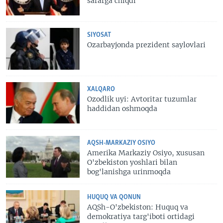
safarga chiqdi
SIYOSAT
Ozarbayjonda prezident saylovlari
XALQARO
Ozodlik uyi: Avtoritar tuzumlar
haddidan oshmoqda
AQSH-MARKAZIY OSIYO
Amerika Markaziy Osiyo, xususan
O'zbekiston yoshlari bilan
bog'lanishga urinmoqda
HUQUQ VA QONUN
AQSh-O'zbekiston: Huquq va
demokratiya targ'iboti ortidagi