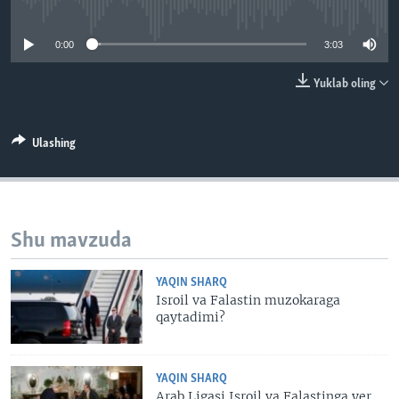
No media source currently available
VIDEO
ODNOKLASSNIKI
0:00
3:03
XABARLAR SURATLARDA
TELEGRAM
TWITTER
Yuklab oling
SOUNDCLOUD
VOA
Ulashing
Shu mavzuda
YAQIN SHARQ
Isroil va Falastin muzokaraga
qaytadimi?
YAQIN SHARQ
Arab Ligasi Isroil va Falastinga yer