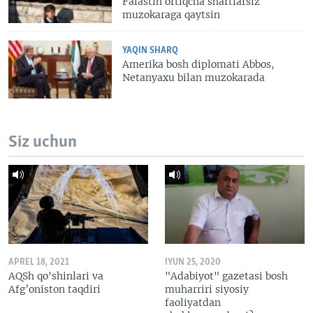
Falastin ortiqcha shartlarsiz
muzokaraga qaytsin
YAQIN SHARQ
Amerika bosh diplomati Abbos,
Netanyaxu bilan muzokarada
Siz uchun
APREL 18, 2021
IYUN 25, 2020
AQSh qo'shinlari va
"Adabiyot" gazetasi bosh
Afg’oniston taqdiri
muharriri siyosiy
faoliyatdan