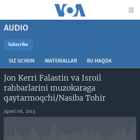
Bosh
sahifaga
boring
Boshiga
AUDIO
qayting
BOSH SAHIFA
Qidiruvga
AMERIKA
Subscribe
o'ting
SUBSCRIBE
MARKAZIY OSIYO
SIZ UCHUN
MATERIALLAR
BU HAQDA
XALQARO
Obuna bo'ling
Jon Kerri Falastin va Isroil
VATANDOSHLAR
rahbarlarini muzokaraga
MULTIMEDIA
qaytarmoqchi/Nasiba Tohir
IJTIMOIY TARMOQLAR
AMERIKA MANZARALARI
Aprel 08, 2013
INGLIZ TILI DARSLARI
XALQARO HAYOT
FACEBOOK
EDITORIAL
VASHINGTON CHOYXONASI
YOUTUBE
MOBIL-SALOM!
INSTAGRAM
Learning English