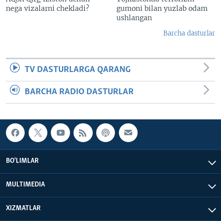
nega vizalarni chekladi?
gumoni bilan yuzlab odam
ushlangan
Barcha dasturlar
TV DASTURLARGA QARANG
BARCHA RADIO DASTURLAR
BO'LIMLAR
MULTIMEDIA
XIZMATLAR