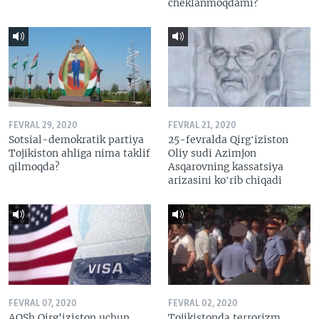
cheklanmoqdami?
FEVRAL 29, 2020
FEVRAL 21, 2020
Sotsial-demokratik partiya
25-fevralda Qirgʻiziston
Tojikiston ahliga nima taklif
Oliy sudi Azimjon
qilmoqda?
Asqarovning kassatsiya
arizasini koʻrib chiqadi
FEVRAL 07, 2020
FEVRAL 02, 2020
AQSh Qirg'iziston uchun
Tojikistonda terrorizm