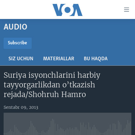
Bosh
sahifaga
boring
Boshiga
AUDIO
qayting
BOSH SAHIFA
Qidiruvga
AMERIKA
Subscribe
o'ting
SUBSCRIBE
MARKAZIY OSIYO
SIZ UCHUN
MATERIALLAR
BU HAQDA
XALQARO
Obuna bo'ling
Suriya isyonchlarini harbiy
VATANDOSHLAR
tayyorgarlikdan o’tkazish
MULTIMEDIA
rejada/Shohruh Hamro
IJTIMOIY TARMOQLAR
AMERIKA MANZARALARI
Sentabr 09, 2013
INGLIZ TILI DARSLARI
XALQARO HAYOT
FACEBOOK
EDITORIAL
VASHINGTON CHOYXONASI
YOUTUBE
MOBIL-SALOM!
INSTAGRAM
Learning English