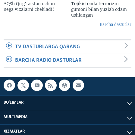
AQSh Qirg'iziston uchun
Tojikistonda terrorizm
nega vizalarni chekladi?
gumoni bilan yuzlab odam
ushlangan
Barcha dasturlar
TV DASTURLARGA QARANG
BARCHA RADIO DASTURLAR
BO'LIMLAR
MULTIMEDIA
XIZMATLAR