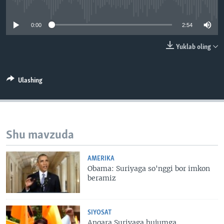
No media source currently available
VIDEO
ODNOKLASSNIKI
0:00
2:54
XABARLAR SURATLARDA
TELEGRAM
TWITTER
Yuklab oling
SOUNDCLOUD
VOA
Ulashing
Shu mavzuda
AMERIKA
Obama: Suriyaga so'nggi bor imkon
beramiz
SIYOSAT
Anqara Suriyaga hujumga