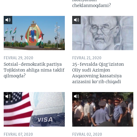
cheklanmoqdami?
FEVRAL 29, 2020
FEVRAL 21, 2020
Sotsial-demokratik partiya
25-fevralda Qirgʻiziston
Tojikiston ahliga nima taklif
Oliy sudi Azimjon
qilmoqda?
Asqarovning kassatsiya
arizasini koʻrib chiqadi
FEVRAL 07, 2020
FEVRAL 02, 2020