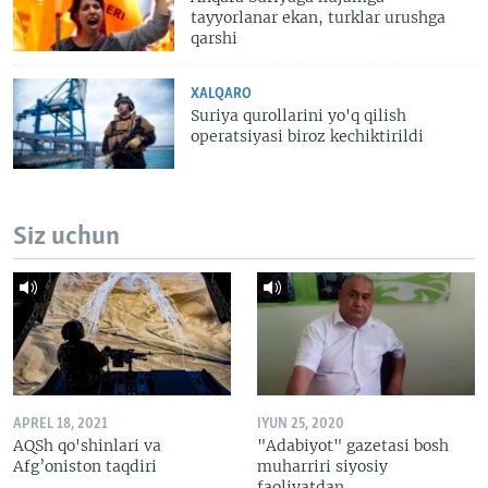
tayyorlanar ekan, turklar urushga
qarshi
XALQARO
Suriya qurollarini yo'q qilish
operatsiyasi biroz kechiktirildi
Siz uchun
APREL 18, 2021
IYUN 25, 2020
AQSh qo'shinlari va
"Adabiyot" gazetasi bosh
Afg’oniston taqdiri
muharriri siyosiy
faoliyatdan