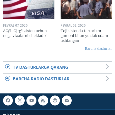
FEVRAL 07, 2020
FEVRAL 02, 2020
AQSh Qirg'iziston uchun
Tojikistonda terrorizm
nega vizalarni chekladi?
gumoni bilan yuzlab odam
ushlangan
Barcha dasturlar
TV DASTURLARGA QARANG
BARCHA RADIO DASTURLAR