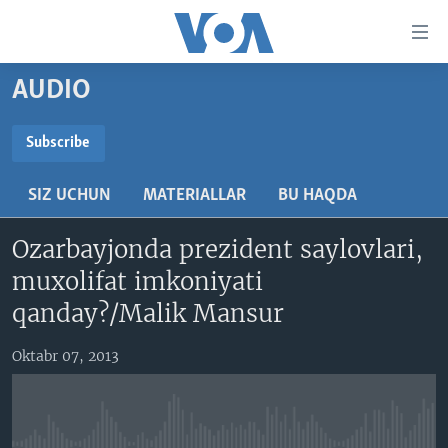
Bosh
sahifaga
boring
Boshiga
AUDIO
qayting
BOSH SAHIFA
Qidiruvga
AMERIKA
Subscribe
o'ting
SUBSCRIBE
MARKAZIY OSIYO
SIZ UCHUN
MATERIALLAR
BU HAQDA
XALQARO
Obuna bo'ling
Ozarbayjonda prezident saylovlari,
VATANDOSHLAR
muxolifat imkoniyati
MULTIMEDIA
qanday?/Malik Mansur
IJTIMOIY TARMOQLAR
AMERIKA MANZARALARI
Oktabr 07, 2013
INGLIZ TILI DARSLARI
XALQARO HAYOT
FACEBOOK
EDITORIAL
VASHINGTON CHOYXONASI
YOUTUBE
MOBIL-SALOM!
INSTAGRAM
Learning English