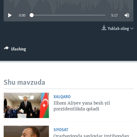
No media source currently available
VIDEO
ODNOKLASSNIKI
0:00
5:17
XABARLAR SURATLARDA
TELEGRAM
TWITTER
Yuklab oling
SOUNDCLOUD
VOA
Ulashing
Shu mavzuda
XALQARO
Ilhom Aliyev yana besh yil
prezidentlikda qoladi
SIYOSAT
Ozarbayjonda saylovlar imtihondan