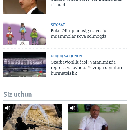
o'tmadi
SIYOSAT
Boku Olimpiadasiga siyosiy
muammolar soya solmoqda
HUQUQ VA QONUN
Ozarbayjonlik faol: Vatanimizda
repressiya avjida, Yevropa o'yinlari -
hurmatsizlik
Siz uchun