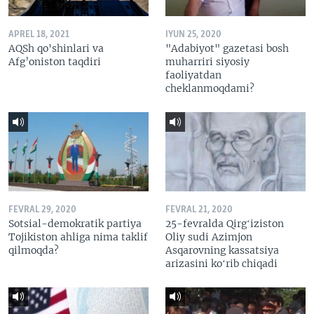
APREL 18, 2021
IYUN 25, 2020
AQSh qo'shinlari va
"Adabiyot" gazetasi bosh
Afg’oniston taqdiri
muharriri siyosiy
faoliyatdan
cheklanmoqdami?
FEVRAL 29, 2020
FEVRAL 21, 2020
Sotsial-demokratik partiya
25-fevralda Qirgʻiziston
Tojikiston ahliga nima taklif
Oliy sudi Azimjon
qilmoqda?
Asqarovning kassatsiya
arizasini koʻrib chiqadi