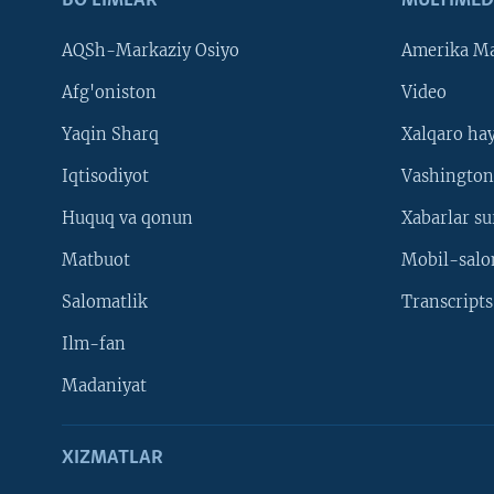
BO'LIMLAR
MULTIMED
AQSh-Markaziy Osiyo
Amerika Ma
Afg'oniston
Video
Yaqin Sharq
Xalqaro ha
Iqtisodiyot
Vashington
Huquq va qonun
Xabarlar su
Matbuot
Mobil-salo
Salomatlik
Transcripts
Ilm-fan
Madaniyat
XIZMATLAR