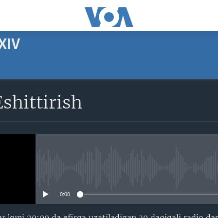
XIV
SUBSCRIBE
shittirish
Apple Podcasts
Obuna bo'ling
No media source currently avail
0:00
ar kuni 20:00 da efirga uzatiladigan 30 daqiqali radio da