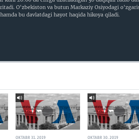
itadi. O'zbekiston va butun Markaziy Osiyodagi o'zgarish
 hamda bu davlatdagi hayot haqida hikoya qiladi.
OKTABR 31, 2019
OKTABR 30, 2019