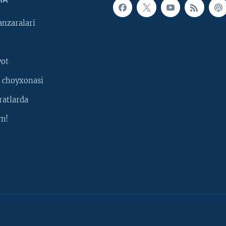
IA
nzaralari
yot
 choyxonasi
ratlarda
m!