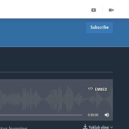
Subscribe
EMBED
able
0:30:00
Yuklab oling
stur kunning