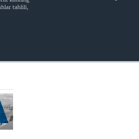
EMBED
lar tahlili,