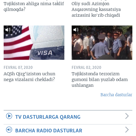
Tojikiston ahliga nima taklif
Oliy sudi Azimjon
qilmoqda?
Asqarovning kassatsiya
arizasini koʻrib chiqadi
FEVRAL 07, 2020
FEVRAL 02, 2020
AQSh Qirg'iziston uchun
Tojikistonda terrorizm
nega vizalarni chekladi?
gumoni bilan yuzlab odam
ushlangan
Barcha dasturlar
TV DASTURLARGA QARANG
BARCHA RADIO DASTURLAR