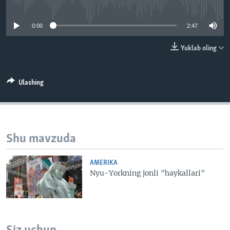
No media source currently available
VIDEO
ODNOKLASSNIKI
0:00
2:47
XABARLAR SURATLARDA
TELEGRAM
TWITTER
Yuklab oling
SOUNDCLOUD
VOA
Ulashing
Shu mavzuda
AMERIKA
Nyu-Yorkning jonli "haykallari"