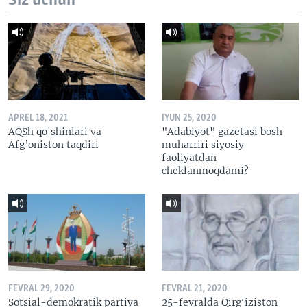
Siz uchun
APREL 18, 2021
IYUN 25, 2020
AQSh qo'shinlari va
"Adabiyot" gazetasi bosh
Afg’oniston taqdiri
muharriri siyosiy
faoliyatdan
cheklanmoqdami?
FEVRAL 29, 2020
FEVRAL 21, 2020
Sotsial-demokratik partiya
25-fevralda Qirgʻiziston