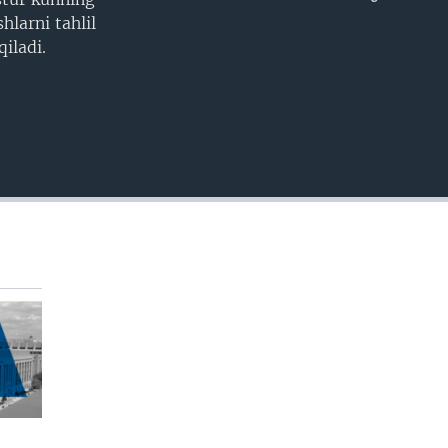
EMBED
hlarni tahlil
iladi.