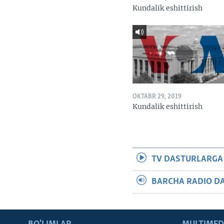
Kundalik eshittirish
OKTABR 29, 2019
Kundalik eshittirish
TV DASTURLARGA
BARCHA RADIO D