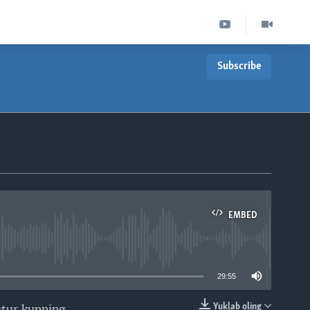
Subscribe
EMBED
able
29:55
Yuklab oling
stur kunning