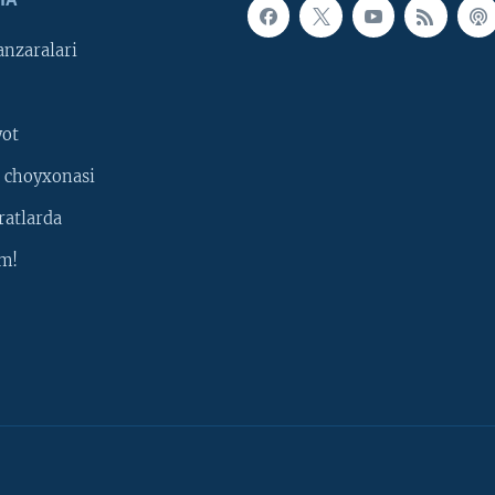
IA
nzaralari
yot
 choyxonasi
ratlarda
m!