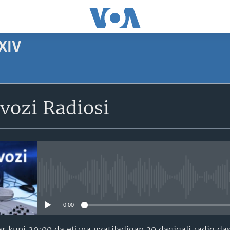
XIV
SUBSCRIBE
vozi Radiosi
Apple Podcasts
Obuna bo'ling
No media source currently avail
0:00
ar kuni 20:00 da efirga uzatiladigan 30 daqiqali radio da