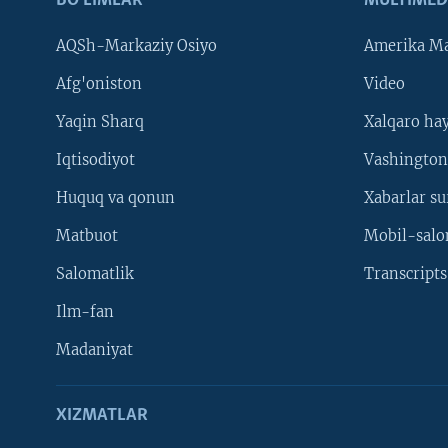
BO'LIMLAR
MULTIMED
AQSh-Markaziy Osiyo
Amerika Ma
Afg'oniston
Video
Yaqin Sharq
Xalqaro ha
Iqtisodiyot
Vashington
Huquq va qonun
Xabarlar su
Matbuot
Mobil-salo
Salomatlik
Transcripts
Ilm-fan
Madaniyat
XIZMATLAR