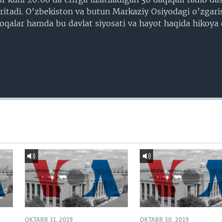
ritadi. O'zbekiston va butun Markaziy Osiyodagi o'zgaris
loqalar hamda bu davlat siyosati va hayot haqida hikoya q
OKTABR 31, 2019
OKTABR 30, 2019