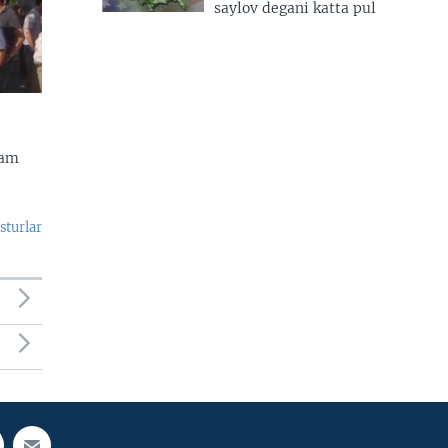
saylov degani katta pul
dam
sturlar