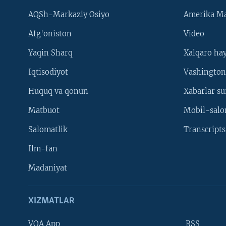
AQSh-Markaziy Osiyo
Amerika Ma
Afg'oniston
Video
Yaqin Sharq
Xalqaro ha
Iqtisodiyot
Vashington
Huquq va qonun
Xabarlar su
Matbuot
Mobil-salo
Salomatlik
Transcripts
Ilm-fan
Madaniyat
XIZMATLAR
VOA App
RSS