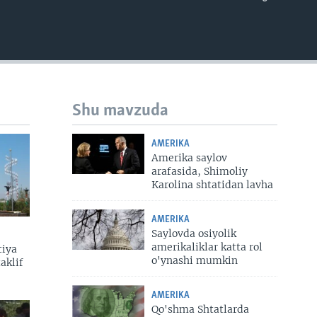
EMBED
Shu mavzuda
AMERIKA
Amerika saylov
arafasida, Shimoliy
Karolina shtatidan lavha
AMERIKA
Saylovda osiyolik
amerikaliklar katta rol
tiya
o'ynashi mumkin
aklif
AMERIKA
Qo'shma Shtatlarda