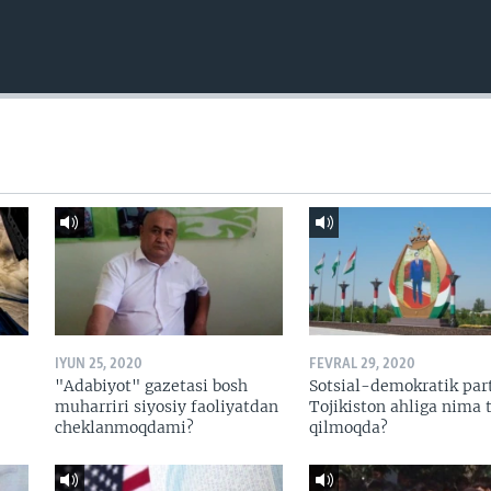
IYUN 25, 2020
FEVRAL 29, 2020
"Adabiyot" gazetasi bosh
Sotsial-demokratik par
muharriri siyosiy faoliyatdan
Tojikiston ahliga nima t
cheklanmoqdami?
qilmoqda?