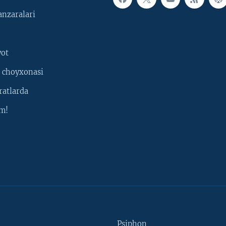
nzaralari
yot
 choyxonasi
ratlarda
m!
Psiphon