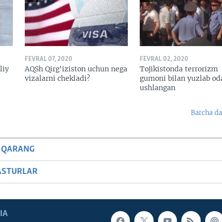
FEVRAL 07, 2020
FEVRAL 02, 2020
liy
AQSh Qirg'iziston uchun nega
Tojikistonda terrorizm
vizalarni chekladi?
gumoni bilan yuzlab o
ushlangan
Barcha da
 QARANG
ASTURLAR
IA