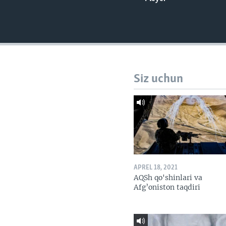
VIDEO
ODNOKLASSNIKI
XABARLAR SURATLARDA
TELEGRAM
TWITTER
SOUNDCLOUD
Siz uchun
APREL 18, 2021
AQSh qo'shinlari va
Afg’oniston taqdiri