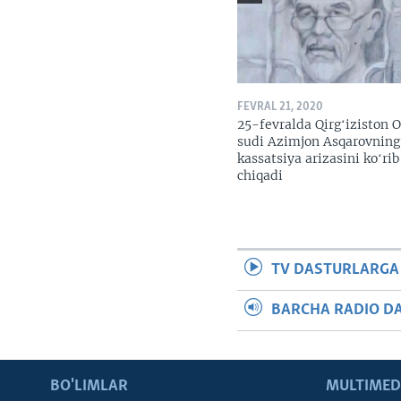
FEVRAL 21, 2020
25-fevralda Qirgʻiziston O
sudi Azimjon Asqarovning
kassatsiya arizasini koʻrib
chiqadi
TV DASTURLARGA
BARCHA RADIO D
BO'LIMLAR
MULTIMED