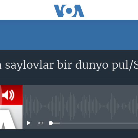
SUBSCRIBE
 saylovlar bir dunyo pul
Obuna bo'ling
No media source currently avail
0:00