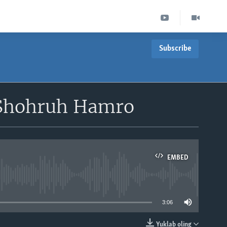
Subscribe
/Shohruh Hamro
EMBED
able
3:06
Yuklab oling