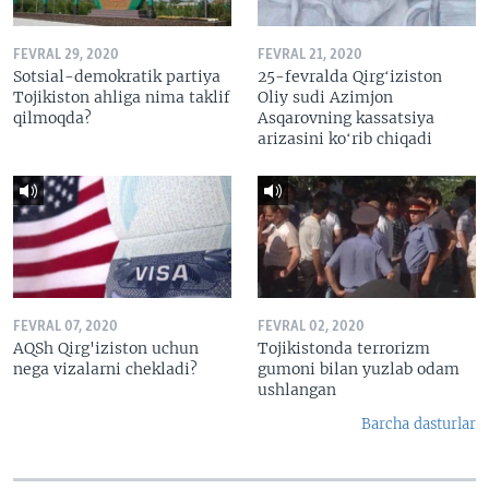
FEVRAL 29, 2020
FEVRAL 21, 2020
Sotsial-demokratik partiya
25-fevralda Qirgʻiziston
Tojikiston ahliga nima taklif
Oliy sudi Azimjon
qilmoqda?
Asqarovning kassatsiya
arizasini koʻrib chiqadi
FEVRAL 07, 2020
FEVRAL 02, 2020
AQSh Qirg'iziston uchun
Tojikistonda terrorizm
nega vizalarni chekladi?
gumoni bilan yuzlab odam
ushlangan
Barcha dasturlar