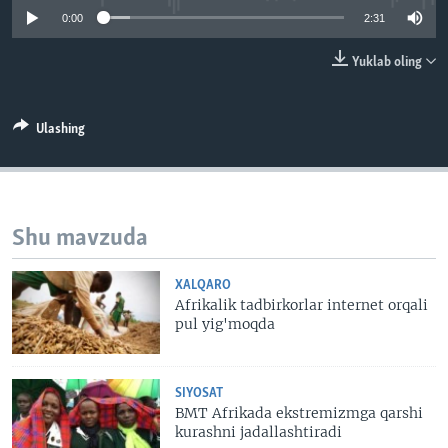
VIDEO
ODNOKLASSNIKI
0:00
2:31
XABARLAR SURATLARDA
TELEGRAM
Yuklab oling
TWITTER
SOUNDCLOUD
VOA
Ulashing
Shu mavzuda
XALQARO
Afrikalik tadbirkorlar internet orqali
pul yig'moqda
SIYOSAT
BMT Afrikada ekstremizmga qarshi
kurashni jadallashtiradi