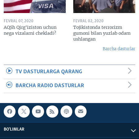
FEVRAL 07, 2020
FEVRAL 02, 2020
AQSh Qirg'iziston uchun
Tojikistonda terrorizm
nega vizalarni chekladi?
gumoni bilan yuzlab odam
ushlangan
Barcha dasturlar
TV DASTURLARGA QARANG
BARCHA RADIO DASTURLAR
BO'LIMLAR