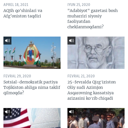
APREL 18, 2021
IYUN 25, 2020
AQSh qo'shinlari va
"Adabiyot" gazetasi bosh
Afg’oniston taqdiri
muharriri siyosiy
faoliyatdan
cheklanmoqdami?
FEVRAL 29, 2020
FEVRAL 21, 2020
Sotsial-demokratik partiya
25-fevralda Qirgʻiziston
Tojikiston ahliga nima taklif
Oliy sudi Azimjon
qilmoqda?
Asqarovning kassatsiya
arizasini koʻrib chiqadi