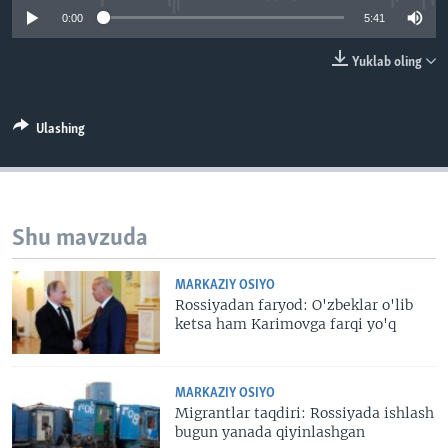
VIDEO
ODNOKLASSNIKI
0:00
5:41
XABARLAR SURATLARDA
TELEGRAM
Yuklab oling
TWITTER
SOUNDCLOUD
VOA
Ulashing
Shu mavzuda
MARKAZIY OSIYO
Rossiyadan faryod: O'zbeklar o'lib
ketsa ham Karimovga farqi yo'q
MARKAZIY OSIYO
Migrantlar taqdiri: Rossiyada ishlash
bugun yanada qiyinlashgan