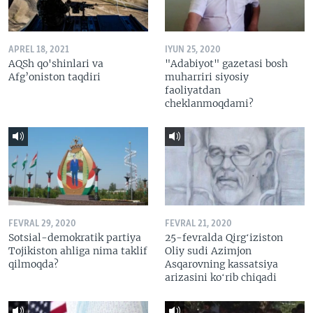
APREL 18, 2021
IYUN 25, 2020
AQSh qo'shinlari va
"Adabiyot" gazetasi bosh
Afg’oniston taqdiri
muharriri siyosiy
faoliyatdan
cheklanmoqdami?
FEVRAL 29, 2020
FEVRAL 21, 2020
Sotsial-demokratik partiya
25-fevralda Qirgʻiziston
Tojikiston ahliga nima taklif
Oliy sudi Azimjon
qilmoqda?
Asqarovning kassatsiya
arizasini koʻrib chiqadi