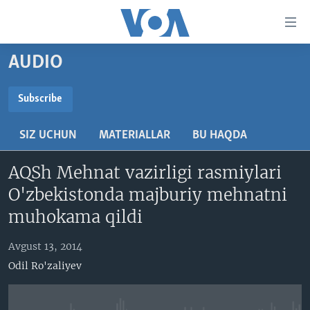
Bosh
sahifaga
boring
Boshiga
AUDIO
qayting
BOSH SAHIFA
Qidiruvga
AMERIKA
Subscribe
o'ting
SUBSCRIBE
MARKAZIY OSIYO
SIZ UCHUN
MATERIALLAR
BU HAQDA
XALQARO
Obuna bo'ling
AQSh Mehnat vazirligi rasmiylari
VATANDOSHLAR
O'zbekistonda majburiy mehnatni
MULTIMEDIA
muhokama qildi
IJTIMOIY TARMOQLAR
AMERIKA MANZARALARI
Avgust 13, 2014
INGLIZ TILI DARSLARI
XALQARO HAYOT
FACEBOOK
Odil Ro'zaliyev
EDITORIAL
VASHINGTON CHOYXONASI
YOUTUBE
MOBIL-SALOM!
INSTAGRAM
Learning English