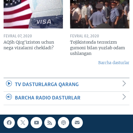
FEVRAL 07, 2020
FEVRAL 02, 2020
AQSh Qirg'iziston uchun
Tojikistonda terrorizm
nega vizalarni chekladi?
gumoni bilan yuzlab odam
ushlangan
Barcha dasturlar
TV DASTURLARGA QARANG
BARCHA RADIO DASTURLAR