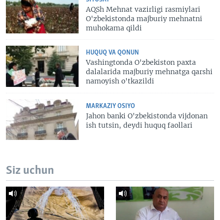
AQSh Mehnat vazirligi rasmiylari
O'zbekistonda majburiy mehnatni
muhokama qildi
HUQUQ VA QONUN
Vashingtonda O'zbekiston paxta
dalalarida majburiy mehnatga qarshi
namoyish o'tkazildi
MARKAZIY OSIYO
Jahon banki O'zbekistonda vijdonan
ish tutsin, deydi huquq faollari
Siz uchun