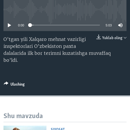
VIDEO
ODNOKLASSNIKI
No media source currently available
XABARLAR SURATLARDA
TELEGRAM
0:00
5:03
TWITTER
SOUNDCLOUD
VOA
Yuklab oling
O’tgan yili Xalqaro mehnat vazirligi
inspektorlari O’zbekiston paxta
dalalarida ilk bor terimni kuzatishga muvaffaq
bo’ldi.
Ulashing
Shu mavzuda
SIYOSAT