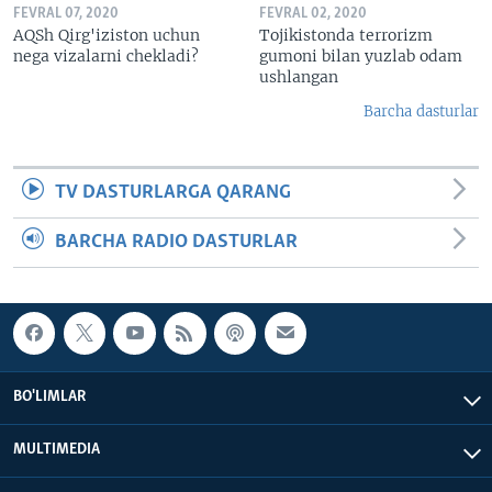
FEVRAL 07, 2020
FEVRAL 02, 2020
AQSh Qirg'iziston uchun
Tojikistonda terrorizm
nega vizalarni chekladi?
gumoni bilan yuzlab odam
ushlangan
Barcha dasturlar
TV DASTURLARGA QARANG
BARCHA RADIO DASTURLAR
BO'LIMLAR
MULTIMEDIA