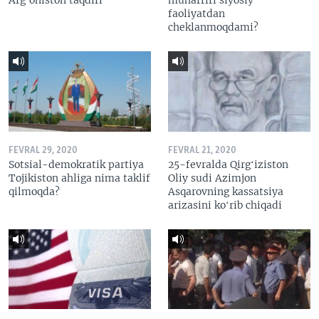
Afg’oniston taqdiri
muharriri siyosiy
faoliyatdan
cheklanmoqdami?
FEVRAL 29, 2020
FEVRAL 21, 2020
Sotsial-demokratik partiya
25-fevralda Qirgʻiziston
Tojikiston ahliga nima taklif
Oliy sudi Azimjon
qilmoqda?
Asqarovning kassatsiya
arizasini koʻrib chiqadi