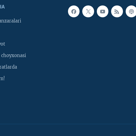
IA
nzaralari
yot
 choyxonasi
ratlarda
m!