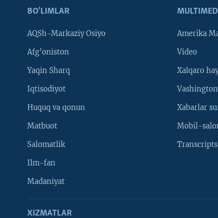
BO'LIMLAR
MULTIMED
AQSh-Markaziy Osiyo
Amerika Ma
Afg'oniston
Video
Yaqin Sharq
Xalqaro ha
Iqtisodiyot
Vashington
Huquq va qonun
Xabarlar su
Matbuot
Mobil-salo
Salomatlik
Transcripts
Ilm-fan
Madaniyat
XIZMATLAR