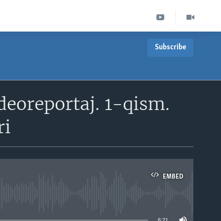
Subscribe
deoreportaj. 1-qism.
ri
EMBED
able
6:21