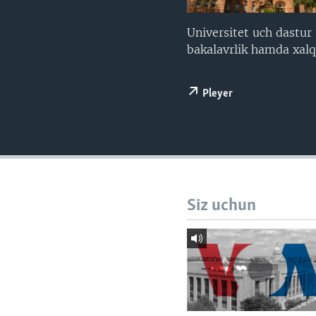
VIDEO
ODNOKLASSNIKI
XABARLAR SURATLARDA
TELEGRAM
Universitet uch dastur t
bakalavrlik hamda xalq
TWITTER
SOUNDCLOUD
Pleyer
Siz uchun