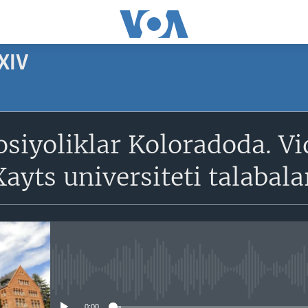
XIV
SUBSCRIBE
siyoliklar Koloradoda. Vi
Apple Podcasts
ayts universiteti talabala
Obuna bo'ling
No media source currently avail
0:00