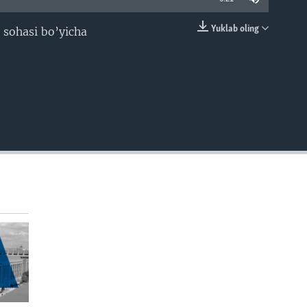
Yuklab oling
s sohasi bo’yicha
EMBED