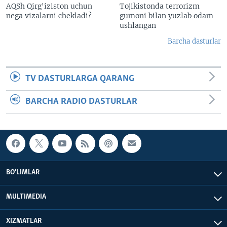
AQSh Qirg'iziston uchun
Tojikistonda terrorizm
nega vizalarni chekladi?
gumoni bilan yuzlab odam
ushlangan
Barcha dasturlar
TV DASTURLARGA QARANG
BARCHA RADIO DASTURLAR
BO'LIMLAR
MULTIMEDIA
XIZMATLAR