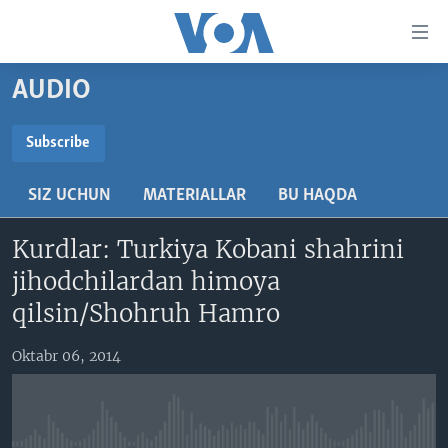
Bosh
sahifaga
boring
Boshiga
AUDIO
qayting
BOSH SAHIFA
Qidiruvga
AMERIKA
Subscribe
o'ting
SUBSCRIBE
MARKAZIY OSIYO
SIZ UCHUN
MATERIALLAR
BU HAQDA
XALQARO
Obuna bo'ling
Kurdlar: Turkiya Kobani shahrini
VATANDOSHLAR
jihodchilardan himoya
MULTIMEDIA
qilsin/Shohruh Hamro
IJTIMOIY TARMOQLAR
AMERIKA MANZARALARI
Oktabr 06, 2014
INGLIZ TILI DARSLARI
XALQARO HAYOT
FACEBOOK
EDITORIAL
VASHINGTON CHOYXONASI
YOUTUBE
MOBIL-SALOM!
INSTAGRAM
Learning English