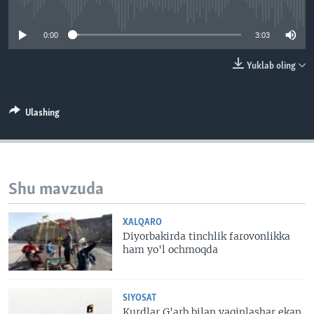
No media source currently available
VIDEO
ODNOKLASSNIKI
0:00
3:03
XABARLAR SURATLARDA
TELEGRAM
TWITTER
Yuklab oling
SOUNDCLOUD
VOA
Ulashing
Shu mavzuda
XALQARO
Diyorbakirda tinchlik farovonlikka
ham yo'l ochmoqda
SIYOSAT
Kurdlar G'arb bilan yaqinlashar ekan,