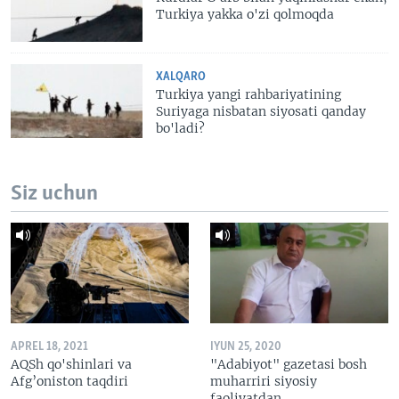
Turkiya yakka o'zi qolmoqda
XALQARO
Turkiya yangi rahbariyatining
Suriyaga nisbatan siyosati qanday
bo'ladi?
Siz uchun
APREL 18, 2021
IYUN 25, 2020
AQSh qo'shinlari va
"Adabiyot" gazetasi bosh
Afg’oniston taqdiri
muharriri siyosiy
faoliyatdan