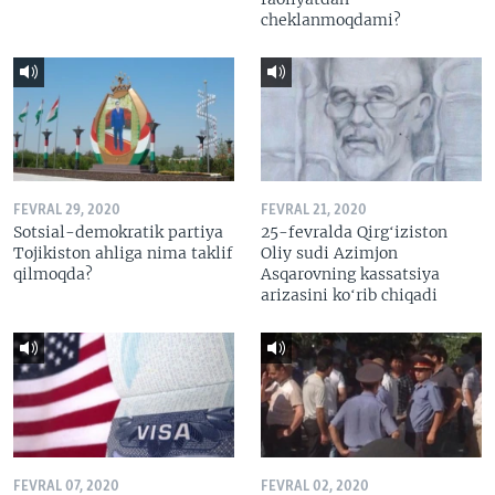
cheklanmoqdami?
FEVRAL 29, 2020
FEVRAL 21, 2020
Sotsial-demokratik partiya
25-fevralda Qirgʻiziston
Tojikiston ahliga nima taklif
Oliy sudi Azimjon
qilmoqda?
Asqarovning kassatsiya
arizasini koʻrib chiqadi
FEVRAL 07, 2020
FEVRAL 02, 2020