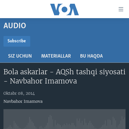
Bosh
sahifaga
boring
Boshiga
AUDIO
qayting
BOSH SAHIFA
Qidiruvga
AMERIKA
Subscribe
o'ting
SUBSCRIBE
MARKAZIY OSIYO
SIZ UCHUN
MATERIALLAR
BU HAQDA
XALQARO
Obuna bo'ling
Bola askarlar - AQSh tashqi siyosati
VATANDOSHLAR
- Navbahor Imamova
MULTIMEDIA
IJTIMOIY TARMOQLAR
AMERIKA MANZARALARI
Oktabr 08, 2014
Navbahor Imamova
INGLIZ TILI DARSLARI
XALQARO HAYOT
FACEBOOK
EDITORIAL
VASHINGTON CHOYXONASI
YOUTUBE
MOBIL-SALOM!
INSTAGRAM
Learning English