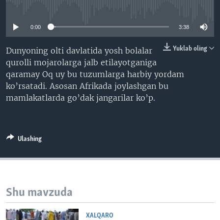
No media source currently available
VIDEO
ODNOKLASSNIKI
XABARLAR SURATLARDA
TELEGRAM
0:00
3:38
TWITTER
Yuklab oling
Dunyoning olti davlatida yosh bolalar
qurolli mojarolarga jalb etilayotganiga
SOUNDCLOUD
VOA
qaramay Oq uy bu tuzumlarga harbiy yordam
ko’rsatadi. Asosan Afrikada joylashgan bu
mamlakatlarda go’dak jangarilar ko’p.
Ulashing
Shu mavzuda
XALQARO