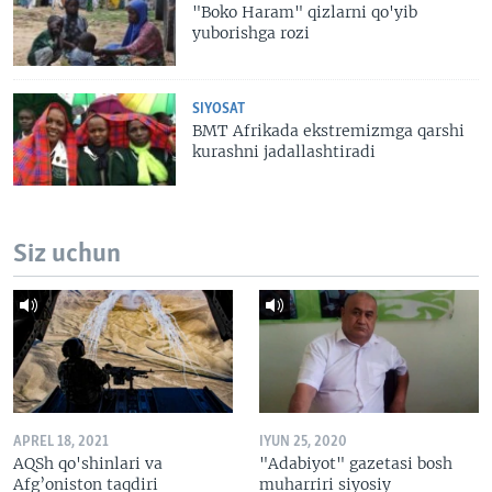
"Boko Haram" qizlarni qo'yib
yuborishga rozi
SIYOSAT
BMT Afrikada ekstremizmga qarshi
kurashni jadallashtiradi
Siz uchun
APREL 18, 2021
IYUN 25, 2020
AQSh qo'shinlari va
"Adabiyot" gazetasi bosh
Afg’oniston taqdiri
muharriri siyosiy