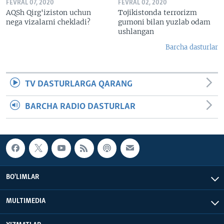
FEVRAL 07, 2020
FEVRAL 02, 2020
AQSh Qirg'iziston uchun
Tojikistonda terrorizm
nega vizalarni chekladi?
gumoni bilan yuzlab odam
ushlangan
Barcha dasturlar
TV DASTURLARGA QARANG
BARCHA RADIO DASTURLAR
BO'LIMLAR
MULTIMEDIA