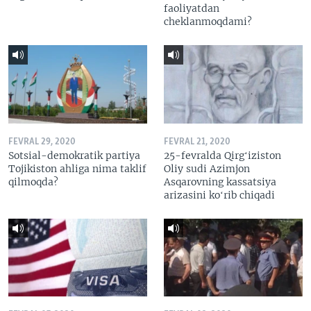
faoliyatdan
cheklanmoqdami?
FEVRAL 29, 2020
FEVRAL 21, 2020
Sotsial-demokratik partiya
25-fevralda Qirgʻiziston
Tojikiston ahliga nima taklif
Oliy sudi Azimjon
qilmoqda?
Asqarovning kassatsiya
arizasini koʻrib chiqadi