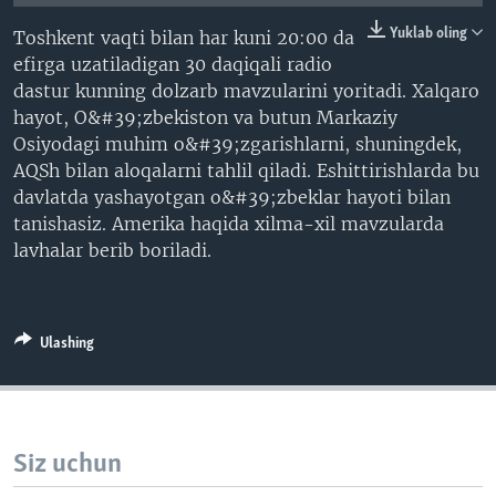
VIDEO
ODNOKLASSNIKI
Yuklab oling
Toshkent vaqti bilan har kuni 20:00 da
XABARLAR SURATLARDA
TELEGRAM
efirga uzatiladigan 30 daqiqali radio
dastur kunning dolzarb mavzularini yoritadi. Xalqaro
TWITTER
hayot, O&#39;zbekiston va butun Markaziy
SOUNDCLOUD
VOA
Osiyodagi muhim o&#39;zgarishlarni, shuningdek,
AQSh bilan aloqalarni tahlil qiladi. Eshittirishlarda bu
davlatda yashayotgan o&#39;zbeklar hayoti bilan
tanishasiz. Amerika haqida xilma-xil mavzularda
lavhalar berib boriladi.
Ulashing
Siz uchun