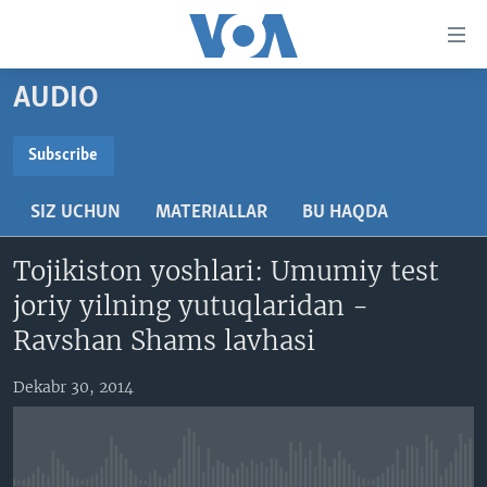
Bosh
sahifaga
boring
Boshiga
AUDIO
qayting
BOSH SAHIFA
Qidiruvga
AMERIKA
Subscribe
o'ting
SUBSCRIBE
MARKAZIY OSIYO
SIZ UCHUN
MATERIALLAR
BU HAQDA
XALQARO
Obuna bo'ling
Tojikiston yoshlari: Umumiy test
VATANDOSHLAR
joriy yilning yutuqlaridan -
MULTIMEDIA
Ravshan Shams lavhasi
IJTIMOIY TARMOQLAR
AMERIKA MANZARALARI
Dekabr 30, 2014
INGLIZ TILI DARSLARI
XALQARO HAYOT
FACEBOOK
EDITORIAL
VASHINGTON CHOYXONASI
YOUTUBE
MOBIL-SALOM!
INSTAGRAM
Learning English