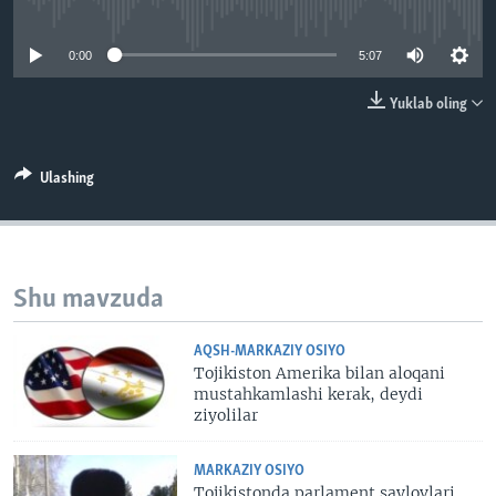
No media source currently available
VIDEO
ODNOKLASSNIKI
0:00
5:07
XABARLAR SURATLARDA
TELEGRAM
TWITTER
Yuklab oling
SOUNDCLOUD
VOA
Ulashing
Shu mavzuda
AQSH-MARKAZIY OSIYO
Tojikiston Amerika bilan aloqani
mustahkamlashi kerak, deydi
ziyolilar
MARKAZIY OSIYO
Tojikistonda parlament saylovlari,