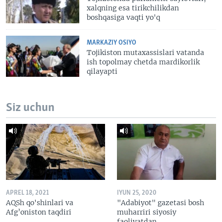
xalqning esa tirikchilikdan
boshqasiga vaqti yo'q
MARKAZIY OSIYO
Tojikiston mutaxassislari vatanda
ish topolmay chetda mardikorlik
qilayapti
Siz uchun
APREL 18, 2021
IYUN 25, 2020
AQSh qo'shinlari va
"Adabiyot" gazetasi bosh
Afg’oniston taqdiri
muharriri siyosiy
faoliyatdan