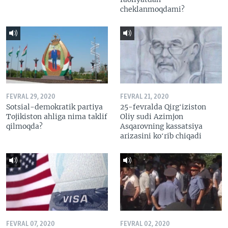
cheklanmoqdami?
FEVRAL 29, 2020
FEVRAL 21, 2020
Sotsial-demokratik partiya
25-fevralda Qirgʻiziston
Tojikiston ahliga nima taklif
Oliy sudi Azimjon
qilmoqda?
Asqarovning kassatsiya
arizasini koʻrib chiqadi
FEVRAL 07, 2020
FEVRAL 02, 2020