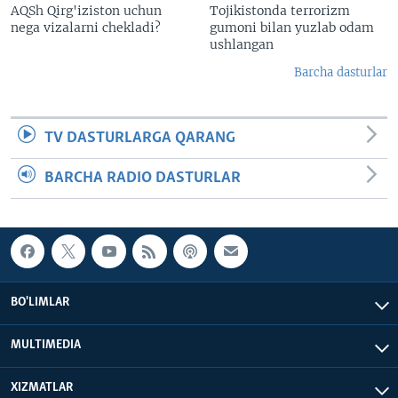
AQSh Qirg'iziston uchun
Tojikistonda terrorizm
nega vizalarni chekladi?
gumoni bilan yuzlab odam
ushlangan
Barcha dasturlar
TV DASTURLARGA QARANG
BARCHA RADIO DASTURLAR
BO'LIMLAR
MULTIMEDIA
XIZMATLAR