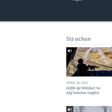
VIDEO
ODNOKLASSNIKI
XABARLAR SURATLARDA
TELEGRAM
TWITTER
SOUNDCLOUD
Siz uchun
APREL 18, 2021
AQSh qo'shinlari va
Afg’oniston taqdiri