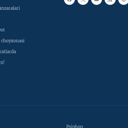
nzaralari
yot
 choyxonasi
ratlarda
m!
Psiphon