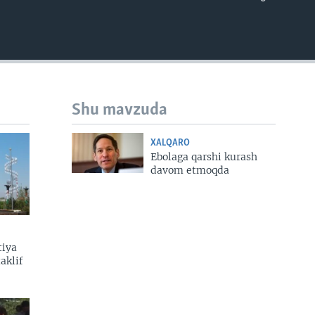
EMBED
Shu mavzuda
XALQARO
Ebolaga qarshi kurash
davom etmoqda
tiya
aklif