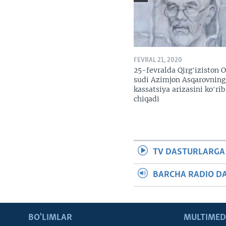
FEVRAL 21, 2020
25-fevralda Qirgʻiziston O
sudi Azimjon Asqarovning
kassatsiya arizasini koʻrib
chiqadi
TV DASTURLARGA
BARCHA RADIO D
BO'LIMLAR
MULTIMED