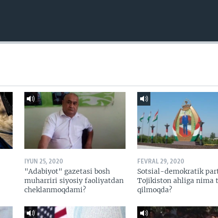
IYUN 25, 2020
FEVRAL 29, 2020
"Adabiyot" gazetasi bosh
Sotsial-demokratik par
muharriri siyosiy faoliyatdan
Tojikiston ahliga nima t
cheklanmoqdami?
qilmoqda?