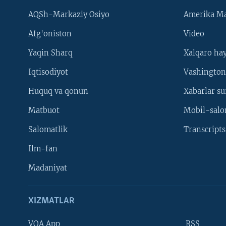
AQSh-Markaziy Osiyo
Amerika Ma
Afg'oniston
Video
Yaqin Sharq
Xalqaro ha
Iqtisodiyot
Vashington
Huquq va qonun
Xabarlar su
Matbuot
Mobil-salo
Salomatlik
Transcripts
Ilm-fan
Madaniyat
XIZMATLAR
VOA App
RSS