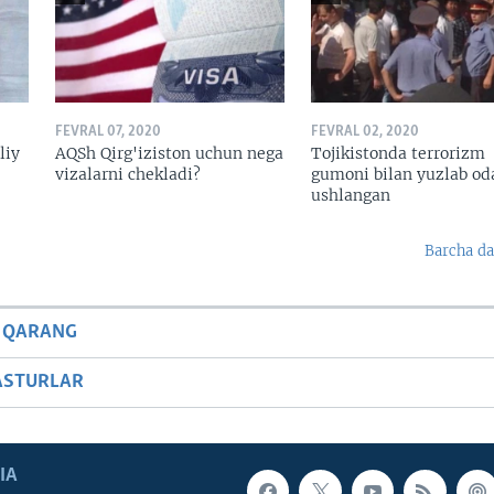
FEVRAL 07, 2020
FEVRAL 02, 2020
liy
AQSh Qirg'iziston uchun nega
Tojikistonda terrorizm
vizalarni chekladi?
gumoni bilan yuzlab o
ushlangan
Barcha da
 QARANG
ASTURLAR
IA