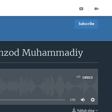
Subscribe
 Behzod Muhammadiy
EMBED
able
2:55
Yuklab oling