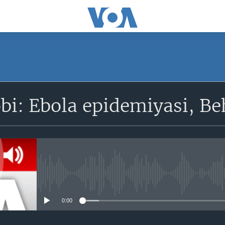
SUBSCRIBE
sobi: Ebola epidemiyasi,
Obuna bo'ling
No media source currently avail
0:00