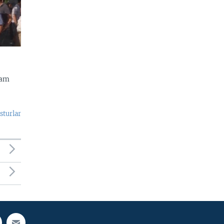
dam
sturlar