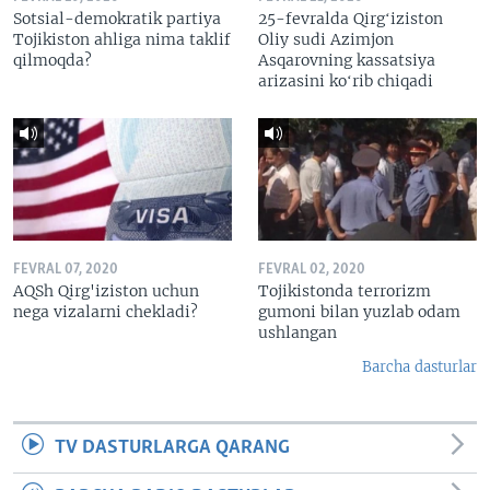
Sotsial-demokratik partiya
25-fevralda Qirgʻiziston
Tojikiston ahliga nima taklif
Oliy sudi Azimjon
qilmoqda?
Asqarovning kassatsiya
arizasini koʻrib chiqadi
FEVRAL 07, 2020
FEVRAL 02, 2020
AQSh Qirg'iziston uchun
Tojikistonda terrorizm
nega vizalarni chekladi?
gumoni bilan yuzlab odam
ushlangan
Barcha dasturlar
TV DASTURLARGA QARANG