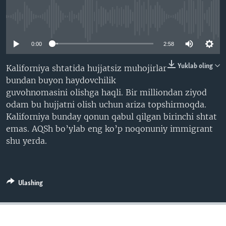
VIDEO
ODNOKLASSNIKI
No media source currently available
XABARLAR SURATLARDA
TELEGRAM
0:00
2:58
TWITTER
SOUNDCLOUD
VOA
Yuklab oling
Kaliforniya shtatida hujjatsiz muhojirlar
bundan buyon haydovchilik
guvohnomasini olishga haqli. Bir milliondan ziyod
odam bu hujjatni olish uchun ariza topshirmoqda.
Kaliforniya bunday qonun qabul qilgan birinchi shtat
emas. AQSh bo’ylab eng ko’p noqonuniy immigrant
shu yerda.
Ulashing