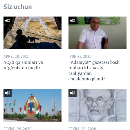
Siz uchun
APREL 18, 2021
IYUN 25, 2020
AQSh qo'shinlari va
"Adabiyot" gazetasi bosh
Afg’oniston taqdiri
muharriri siyosiy
faoliyatdan
cheklanmoqdami?
FEVRAL 29, 2020
FEVRAL 21, 2020