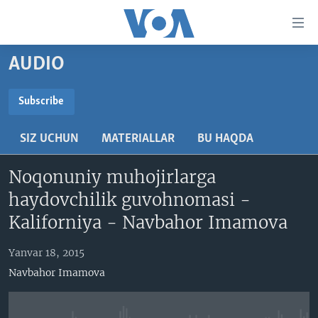
Bosh
sahifaga
boring
Boshiga
AUDIO
qayting
BOSH SAHIFA
Qidiruvga
AMERIKA
Subscribe
o'ting
SUBSCRIBE
MARKAZIY OSIYO
SIZ UCHUN
MATERIALLAR
BU HAQDA
XALQARO
Obuna bo'ling
Noqonuniy muhojirlarga
VATANDOSHLAR
haydovchilik guvohnomasi -
MULTIMEDIA
Kaliforniya - Navbahor Imamova
IJTIMOIY TARMOQLAR
AMERIKA MANZARALARI
Yanvar 18, 2015
INGLIZ TILI DARSLARI
XALQARO HAYOT
FACEBOOK
Navbahor Imamova
EDITORIAL
VASHINGTON CHOYXONASI
YOUTUBE
MOBIL-SALOM!
INSTAGRAM
Learning English