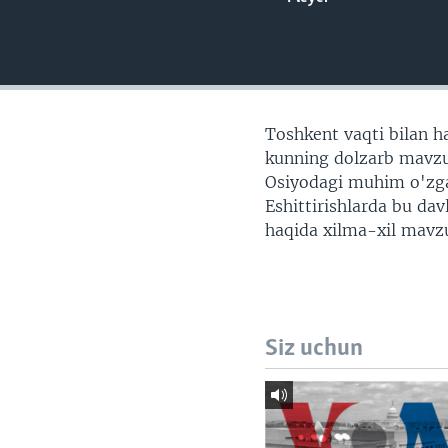
VIDEO
ODNOKLASSNIKI
XABARLAR SURATLARDA
TELEGRAM
TWITTER
SOUNDCLOUD
Toshkent vaqti bilan ha
kunning dolzarb mavzul
Osiyodagi muhim o'zgari
Eshittirishlarda bu da
haqida xilma-xil mavzu
Siz uchun