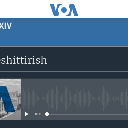
XIV
SUBSCRIBE
shittirish
Apple Podcasts
Obuna bo'ling
No media source currently avail
0:00