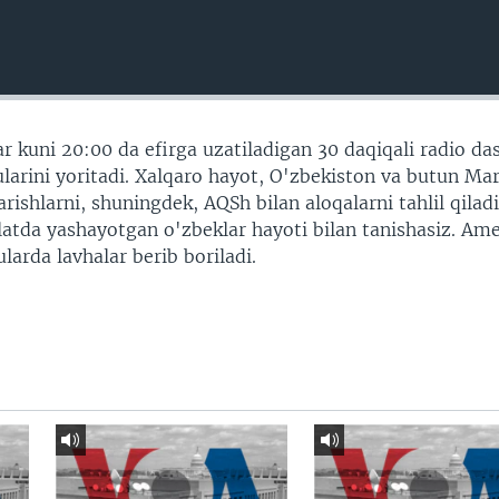
r kuni 20:00 da efirga uzatiladigan 30 daqiqali radio da
arini yoritadi. Xalqaro hayot, O'zbekiston va butun Ma
shlarni, shuningdek, AQSh bilan aloqalarni tahlil qiladi
vlatda yashayotgan o'zbeklar hayoti bilan tanishasiz. Am
larda lavhalar berib boriladi.