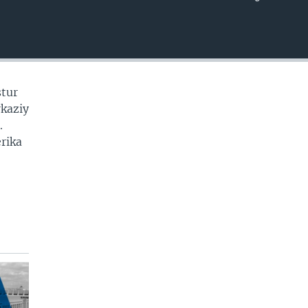
EMBED
stur
rkaziy
.
erika