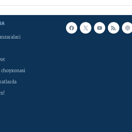
IA
nzaralari
yot
 choyxonasi
ratlarda
m!