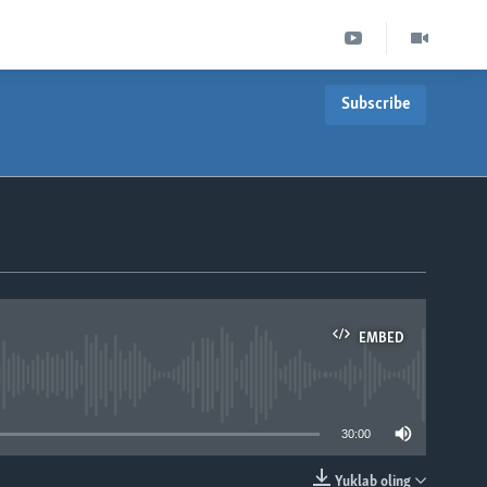
Subscribe
EMBED
able
30:00
Yuklab oling