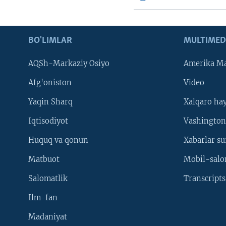
BO'LIMLAR
MULTIMED
AQSh-Markaziy Osiyo
Amerika Ma
Afg'oniston
Video
Yaqin Sharq
Xalqaro ha
Iqtisodiyot
Vashington
Huquq va qonun
Xabarlar su
Matbuot
Mobil-salo
Salomatlik
Transcripts
Ilm-fan
Madaniyat