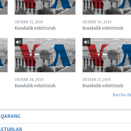
OKTABR 31, 2019
OKTABR 30, 2019
Kundalik eshittirish
Kundalik eshittirish
OKTABR 28, 2019
OKTABR 27, 2019
Kundalik eshittirish
Kundalik eshittirish
Barcha da
 QARANG
ASTURLAR